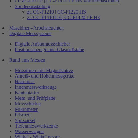
CC-F1410 LF | CC-F1420 LF HS Vorführmaschinen
Sonderausstattung
zu CC-F1210 | CC-F1220 HS
zu CC-F1410 LF | CC-F1420 LF HS
Maschinen-/Arbeitsleuchten
Digitale Messsysteme
Digitale Anbaumessschieber
Positionsanzeige und Glasmaßstäbe
Rund ums Messen
Messuhren und Magnetstative
Anreiß- und Höhenmessgeräte
Haarlineal
Innenmesswerkzeuge
Kantentaster
Mess- und Prüfplatte
Messschieber
Mikrometer
Prismen
Spitzzirkel
Tiefenmesswerkzeuge
Wasserwaagen
Winkel - Winkelmesser