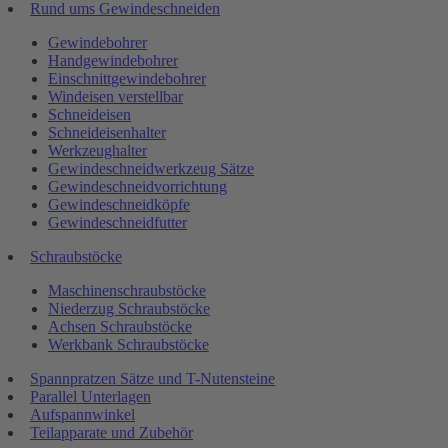
Rund ums Gewindeschneiden
Gewindebohrer
Handgewindebohrer
Einschnittgewindebohrer
Windeisen verstellbar
Schneideisen
Schneideisenhalter
Werkzeughalter
Gewindeschneidwerkzeug Sätze
Gewindeschneidvorrichtung
Gewindeschneidköpfe
Gewindeschneidfutter
Schraubstöcke
Maschinenschraubstöcke
Niederzug Schraubstöcke
Achsen Schraubstöcke
Werkbank Schraubstöcke
Spannpratzen Sätze und T-Nutensteine
Parallel Unterlagen
Aufspannwinkel
Teilapparate und Zubehör