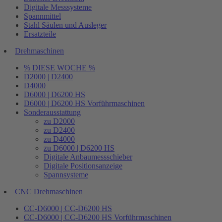
Digitale Messsysteme
Spannmittel
Stahl Säulen und Ausleger
Ersatzteile
Drehmaschinen
% DIESE WOCHE %
D2000 | D2400
D4000
D6000 | D6200 HS
D6000 | D6200 HS Vorführmaschinen
Sonderausstattung
zu D2000
zu D2400
zu D4000
zu D6000 | D6200 HS
Digitale Anbaumessschieber
Digitale Positionsanzeige
Spannsysteme
CNC Drehmaschinen
CC-D6000 | CC-D6200 HS
CC-D6000 | CC-D6200 HS Vorführmaschinen