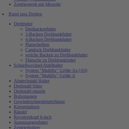
Zentriergerät mit Messuhr
Rund ums Drehen
Drehfutter
Dreibackenfutter
3-Backen Drehbankfutter
4-Backen Drehbankfutter
Planscheiben
Camlock Drehbankfutter
weiche Backen zu Drehbankfutter
Flansche zu Drehbankfutter
Schnellwechsel-Stahlhalter
System "Multifix" Größe Aa (A0)
System "Multifix" Größe A
Abstechstahl Halter
Drehstahl Sätze
Drehstahl einzeln
Bohrstangen
Gewindeschneideinrichtung
Körnerspitzen
Rändel
Revolverkopf 6-fach
Spannzangenfutter
Zentrierbohrer