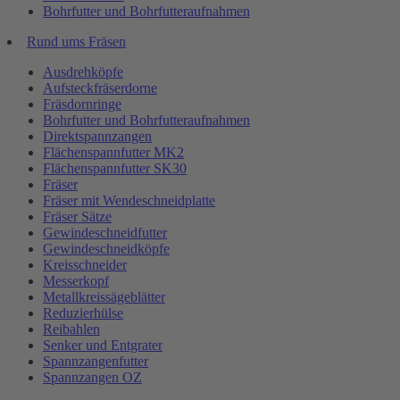
Bohrfutter und Bohrfutteraufnahmen
Rund ums Fräsen
Ausdrehköpfe
Aufsteckfräserdorne
Fräsdornringe
Bohrfutter und Bohrfutteraufnahmen
Direktspannzangen
Flächenspannfutter MK2
Flächenspannfutter SK30
Fräser
Fräser mit Wendeschneidplatte
Fräser Sätze
Gewindeschneidfutter
Gewindeschneidköpfe
Kreisschneider
Messerkopf
Metallkreissägeblätter
Reduzierhülse
Reibahlen
Senker und Entgrater
Spannzangenfutter
Spannzangen OZ