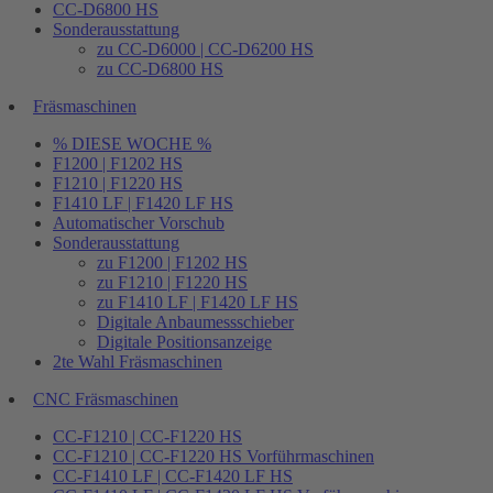
CC-D6800 HS
Sonderausstattung
zu CC-D6000 | CC-D6200 HS
zu CC-D6800 HS
Fräsmaschinen
% DIESE WOCHE %
F1200 | F1202 HS
F1210 | F1220 HS
F1410 LF | F1420 LF HS
Automatischer Vorschub
Sonderausstattung
zu F1200 | F1202 HS
zu F1210 | F1220 HS
zu F1410 LF | F1420 LF HS
Digitale Anbaumessschieber
Digitale Positionsanzeige
2te Wahl Fräsmaschinen
CNC Fräsmaschinen
CC-F1210 | CC-F1220 HS
CC-F1210 | CC-F1220 HS Vorführmaschinen
CC-F1410 LF | CC-F1420 LF HS