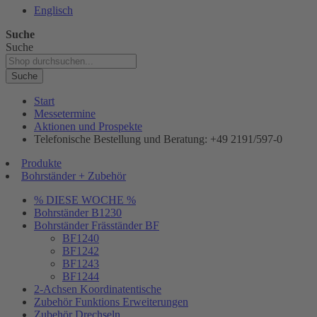
Englisch
Suche
Suche
Suche
Start
Messetermine
Aktionen und Prospekte
Telefonische Bestellung und Beratung: +49 2191/597-0
Produkte
Bohrständer + Zubehör
% DIESE WOCHE %
Bohrständer B1230
Bohrständer Fräsständer BF
BF1240
BF1242
BF1243
BF1244
2-Achsen Koordinatentische
Zubehör Funktions Erweiterungen
Zubehör Drechseln