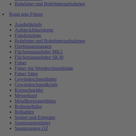
Bohrfutter und Bohrfutteraufnahmen
Rund ums Fräsen
Ausdrehköpfe
Aufsteckfräserdorne
Fräsdornringe
Bohrfutter und Bohrfutteraufnahmen
Direktspannzangen
Flächenspannfutter MK2
Flächenspannfutter SK30
Fräser
Fräser mit Wendeschneidplatte
Fräser Sätze
Gewindeschneidfutter
Gewindeschneidköpfe
Kreisschneider
Messerkopf
Metallkreissägeblätter
Reduzierhülse
Reibahlen
Senker und Entgrater
Spannzangenfutter
Spannzangen OZ