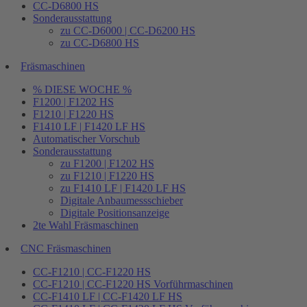
CC-D6800 HS
Sonderausstattung
zu CC-D6000 | CC-D6200 HS
zu CC-D6800 HS
Fräsmaschinen
% DIESE WOCHE %
F1200 | F1202 HS
F1210 | F1220 HS
F1410 LF | F1420 LF HS
Automatischer Vorschub
Sonderausstattung
zu F1200 | F1202 HS
zu F1210 | F1220 HS
zu F1410 LF | F1420 LF HS
Digitale Anbaumessschieber
Digitale Positionsanzeige
2te Wahl Fräsmaschinen
CNC Fräsmaschinen
CC-F1210 | CC-F1220 HS
CC-F1210 | CC-F1220 HS Vorführmaschinen
CC-F1410 LF | CC-F1420 LF HS