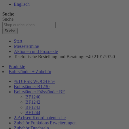
Englisch
Suche
Suche
Suche
Start
Messetermine
Aktionen und Prospekte
Telefonische Bestellung und Beratung: +49 2191/597-0
Produkte
Bohrständer + Zubehör
% DIESE WOCHE %
Bohrständer B1230
Bohrständer Fräsständer BF
BF1240
BF1242
BF1243
BF1244
2-Achsen Koordinatentische
Zubehör Funktions Erweiterungen
Zubehör Drechseln