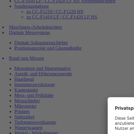
CC-F1410 LF | CC-F1420 LF HS Vorführmaschinen
Sonderausstattung
zu CC-F1210 | CC-F1220 HS
zu CC-F1410 LF | CC-F1420 LF HS
Maschinen-/Arbeitsleuchten
Digitale Messsysteme
Digitale Anbaumessschieber
Positionsanzeige und Glasmaßstäbe
Rund ums Messen
Messuhren und Magnetstative
Anreiß- und Höhenmessgeräte
Haarlineal
Innenmesswerkzeuge
Kantentaster
Mess- und Prüfplatte
Messschieber
Mikrometer
Prismen
Spitzzirkel
Tiefenmesswerkzeuge
Wasserwaagen
Winkel - Winkelmesser