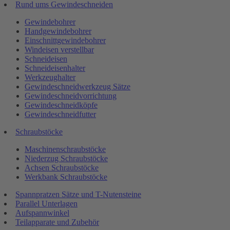
Rund ums Gewindeschneiden
Gewindebohrer
Handgewindebohrer
Einschnittgewindebohrer
Windeisen verstellbar
Schneideisen
Schneideisenhalter
Werkzeughalter
Gewindeschneidwerkzeug Sätze
Gewindeschneidvorrichtung
Gewindeschneidköpfe
Gewindeschneidfutter
Schraubstöcke
Maschinenschraubstöcke
Niederzug Schraubstöcke
Achsen Schraubstöcke
Werkbank Schraubstöcke
Spannpratzen Sätze und T-Nutensteine
Parallel Unterlagen
Aufspannwinkel
Teilapparate und Zubehör