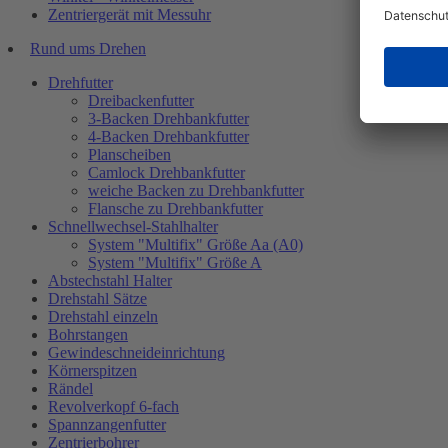
Zentriergerät mit Messuhr
Rund ums Drehen
Drehfutter
Dreibackenfutter
3-Backen Drehbankfutter
4-Backen Drehbankfutter
Planscheiben
Camlock Drehbankfutter
weiche Backen zu Drehbankfutter
Flansche zu Drehbankfutter
Schnellwechsel-Stahlhalter
System "Multifix" Größe Aa (A0)
System "Multifix" Größe A
Abstechstahl Halter
Drehstahl Sätze
Drehstahl einzeln
Bohrstangen
Gewindeschneideinrichtung
Körnerspitzen
Rändel
Revolverkopf 6-fach
Spannzangenfutter
Zentrierbohrer