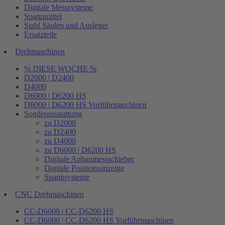
Digitale Messsysteme
Spannmittel
Stahl Säulen und Ausleger
Ersatzteile
Drehmaschinen
% DIESE WOCHE %
D2000 | D2400
D4000
D6000 | D6200 HS
D6000 | D6200 HS Vorführmaschinen
Sonderausstattung
zu D2000
zu D2400
zu D4000
zu D6000 | D6200 HS
Digitale Anbaumessschieber
Digitale Positionsanzeige
Spannsysteme
CNC Drehmaschinen
CC-D6000 | CC-D6200 HS
CC-D6000 | CC-D6200 HS Vorführmaschinen