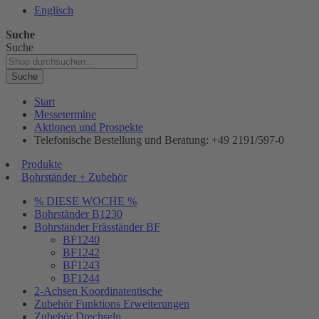
Englisch
Suche
Suche
Suche
Start
Messetermine
Aktionen und Prospekte
Telefonische Bestellung und Beratung: +49 2191/597-0
Produkte
Bohrständer + Zubehör
% DIESE WOCHE %
Bohrständer B1230
Bohrständer Fräsständer BF
BF1240
BF1242
BF1243
BF1244
2-Achsen Koordinatentische
Zubehör Funktions Erweiterungen
Zubehör Drechseln