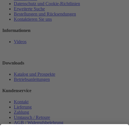
Datenschutz und Cookie-Richtlinien
Erweiterte Suche
Bestellungen und Rücksendungen
Kontaktieren Sie uns
Informationen
Videos
Downloads
Katalog und Prospekte
Betriebsanleitungen
Kundenservice
Kontakt
Lieferung
Zahlung
Umtausch / Retoure
AGB / Widerrufsbelehrung
Onlinesupport