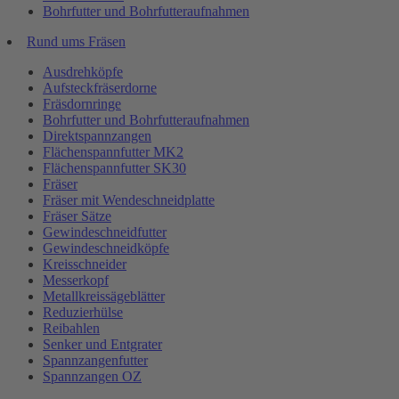
Bohrfutter und Bohrfutteraufnahmen
Rund ums Fräsen
Ausdrehköpfe
Aufsteckfräserdorne
Fräsdornringe
Bohrfutter und Bohrfutteraufnahmen
Direktspannzangen
Flächenspannfutter MK2
Flächenspannfutter SK30
Fräser
Fräser mit Wendeschneidplatte
Fräser Sätze
Gewindeschneidfutter
Gewindeschneidköpfe
Kreisschneider
Messerkopf
Metallkreissägeblätter
Reduzierhülse
Reibahlen
Senker und Entgrater
Spannzangenfutter
Spannzangen OZ