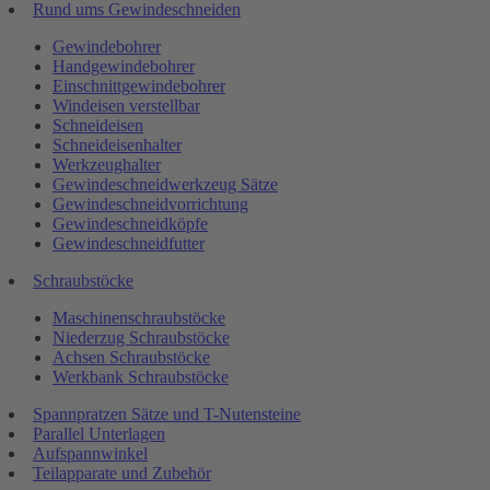
Rund ums Gewindeschneiden
Gewindebohrer
Handgewindebohrer
Einschnittgewindebohrer
Windeisen verstellbar
Schneideisen
Schneideisenhalter
Werkzeughalter
Gewindeschneidwerkzeug Sätze
Gewindeschneidvorrichtung
Gewindeschneidköpfe
Gewindeschneidfutter
Schraubstöcke
Maschinenschraubstöcke
Niederzug Schraubstöcke
Achsen Schraubstöcke
Werkbank Schraubstöcke
Spannpratzen Sätze und T-Nutensteine
Parallel Unterlagen
Aufspannwinkel
Teilapparate und Zubehör