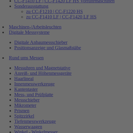
CC-F1410 LF | CC-F1420 LF HS Vorführmaschinen
Sonderausstattung
zu CC-F1210 | CC-F1220 HS
zu CC-F1410 LF | CC-F1420 LF HS
Maschinen-/Arbeitsleuchten
Digitale Messsysteme
Digitale Anbaumessschieber
Positionsanzeige und Glasmaßstäbe
Rund ums Messen
Messuhren und Magnetstative
Anreiß- und Höhenmessgeräte
Haarlineal
Innenmesswerkzeuge
Kantentaster
Mess- und Prüfplatte
Messschieber
Mikrometer
Prismen
Spitzzirkel
Tiefenmesswerkzeuge
Wasserwaagen
Winkel - Winkelmesser