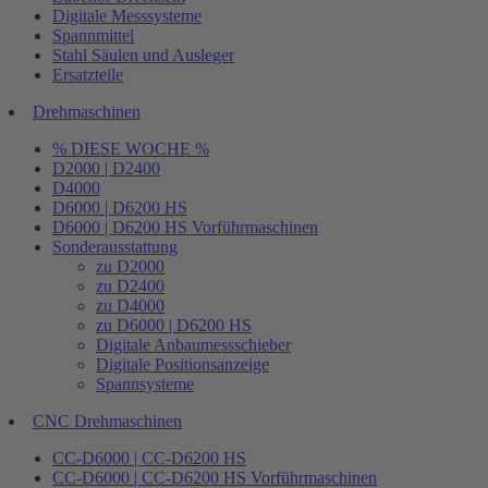
Digitale Messsysteme
Spannmittel
Stahl Säulen und Ausleger
Ersatzteile
Drehmaschinen
% DIESE WOCHE %
D2000 | D2400
D4000
D6000 | D6200 HS
D6000 | D6200 HS Vorführmaschinen
Sonderausstattung
zu D2000
zu D2400
zu D4000
zu D6000 | D6200 HS
Digitale Anbaumessschieber
Digitale Positionsanzeige
Spannsysteme
CNC Drehmaschinen
CC-D6000 | CC-D6200 HS
CC-D6000 | CC-D6200 HS Vorführmaschinen