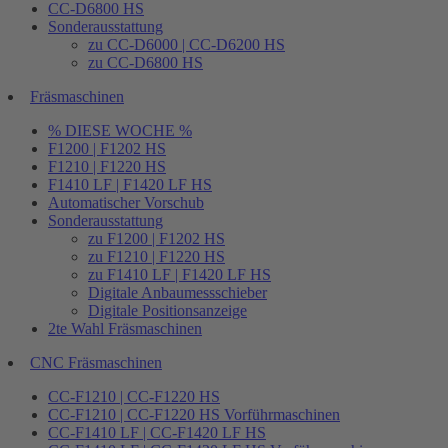
CC-D6800 HS
Sonderausstattung
zu CC-D6000 | CC-D6200 HS
zu CC-D6800 HS
Fräsmaschinen
% DIESE WOCHE %
F1200 | F1202 HS
F1210 | F1220 HS
F1410 LF | F1420 LF HS
Automatischer Vorschub
Sonderausstattung
zu F1200 | F1202 HS
zu F1210 | F1220 HS
zu F1410 LF | F1420 LF HS
Digitale Anbaumessschieber
Digitale Positionsanzeige
2te Wahl Fräsmaschinen
CNC Fräsmaschinen
CC-F1210 | CC-F1220 HS
CC-F1210 | CC-F1220 HS Vorführmaschinen
CC-F1410 LF | CC-F1420 LF HS