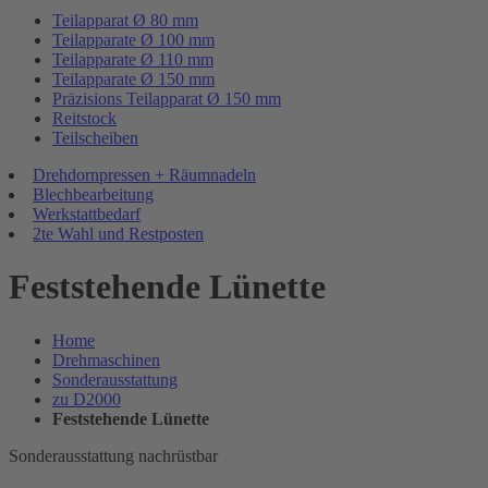
Teilapparat Ø 80 mm
Teilapparate Ø 100 mm
Teilapparate Ø 110 mm
Teilapparate Ø 150 mm
Präzisions Teilapparat Ø 150 mm
Reitstock
Teilscheiben
Drehdornpressen + Räumnadeln
Blechbearbeitung
Werkstattbedarf
2te Wahl und Restposten
Feststehende Lünette
Home
Drehmaschinen
Sonderausstattung
zu D2000
Feststehende Lünette
Sonderausstattung nachrüstbar