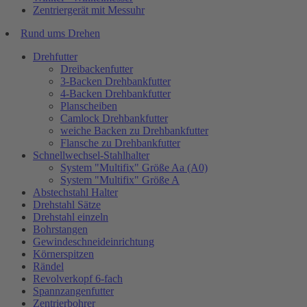
Zentriergerät mit Messuhr
Rund ums Drehen
Drehfutter
Dreibackenfutter
3-Backen Drehbankfutter
4-Backen Drehbankfutter
Planscheiben
Camlock Drehbankfutter
weiche Backen zu Drehbankfutter
Flansche zu Drehbankfutter
Schnellwechsel-Stahlhalter
System "Multifix" Größe Aa (A0)
System "Multifix" Größe A
Abstechstahl Halter
Drehstahl Sätze
Drehstahl einzeln
Bohrstangen
Gewindeschneideinrichtung
Körnerspitzen
Rändel
Revolverkopf 6-fach
Spannzangenfutter
Zentrierbohrer