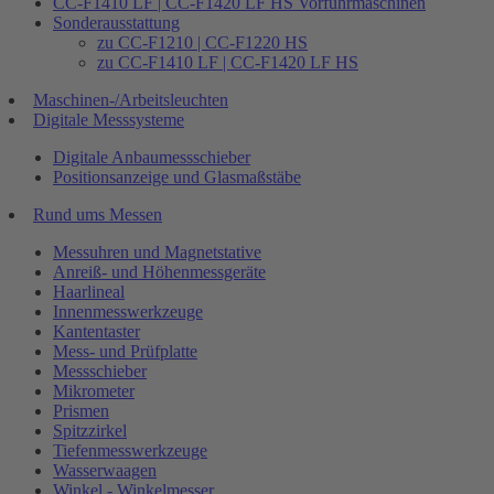
CC-F1410 LF | CC-F1420 LF HS Vorführmaschinen
Sonderausstattung
zu CC-F1210 | CC-F1220 HS
zu CC-F1410 LF | CC-F1420 LF HS
Maschinen-/Arbeitsleuchten
Digitale Messsysteme
Digitale Anbaumessschieber
Positionsanzeige und Glasmaßstäbe
Rund ums Messen
Messuhren und Magnetstative
Anreiß- und Höhenmessgeräte
Haarlineal
Innenmesswerkzeuge
Kantentaster
Mess- und Prüfplatte
Messschieber
Mikrometer
Prismen
Spitzzirkel
Tiefenmesswerkzeuge
Wasserwaagen
Winkel - Winkelmesser