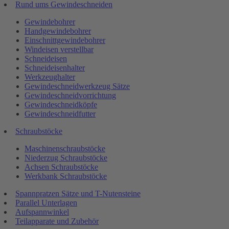
Rund ums Gewindeschneiden
Gewindebohrer
Handgewindebohrer
Einschnittgewindebohrer
Windeisen verstellbar
Schneideisen
Schneideisenhalter
Werkzeughalter
Gewindeschneidwerkzeug Sätze
Gewindeschneidvorrichtung
Gewindeschneidköpfe
Gewindeschneidfutter
Schraubstöcke
Maschinenschraubstöcke
Niederzug Schraubstöcke
Achsen Schraubstöcke
Werkbank Schraubstöcke
Spannpratzen Sätze und T-Nutensteine
Parallel Unterlagen
Aufspannwinkel
Teilapparate und Zubehör