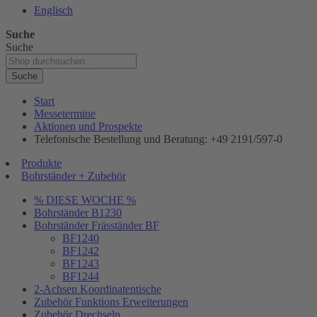
Englisch
Suche
Suche
Suche
Start
Messetermine
Aktionen und Prospekte
Telefonische Bestellung und Beratung: +49 2191/597-0
Produkte
Bohrständer + Zubehör
% DIESE WOCHE %
Bohrständer B1230
Bohrständer Fräsständer BF
BF1240
BF1242
BF1243
BF1244
2-Achsen Koordinatentische
Zubehör Funktions Erweiterungen
Zubehör Drechseln