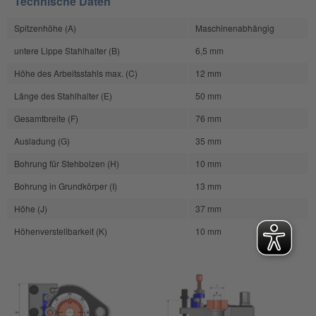
Technische Daten
Spitzenhöhe (A)
Maschinenabhängig
untere Lippe Stahlhalter (B)
6,5 mm
Höhe des Arbeitsstahls max. (C)
12 mm
Länge des Stahlhalter (E)
50 mm
Gesamtbreite (F)
76 mm
Ausladung (G)
35 mm
Bohrung für Stehbolzen (H)
10 mm
Bohrung in Grundkörper (I)
13 mm
Höhe (J)
37 mm
Höhenverstellbarkeit (K)
10 mm