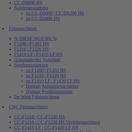
CC-D6800 HS
Sonderausstattung
zu CC-D6000 | CC-D6200 HS
zu CC-D6800 HS
Fräsmaschinen
% DIESE WOCHE %
F1200 | F1202 HS
F1210 | F1220 HS
F1410 LF | F1420 LF HS
Automatischer Vorschub
Sonderausstattung
zu F1200 | F1202 HS
zu F1210 | F1220 HS
zu F1410 LF | F1420 LF HS
Digitale Anbaumessschieber
Digitale Positionsanzeige
2te Wahl Fräsmaschinen
CNC Fräsmaschinen
CC-F1210 | CC-F1220 HS
CC-F1210 | CC-F1220 HS Vorführmaschinen
CC-F1410 LF | CC-F1420 LF HS