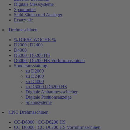
Digitale Messsysteme
Spannmittel
Stahl Säulen und Ausleger
Ersatzteile
Drehmaschinen
% DIESE WOCHE %
D2000 | D2400
D4000
D6000 | D6200 HS
D6000 | D6200 HS Vorführmaschinen
Sonderausstattung
zu D2000
zu D2400
zu D4000
zu D6000 | D6200 HS
Digitale Anbaumessschieber
Digitale Positionsanzeige
Spannsysteme
CNC Drehmaschinen
CC-D6000 | CC-D6200 HS
CC-D6000 | CC-D6200 HS Vorführmaschinen