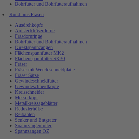
Bohrfutter und Bohrfutteraufnahmen
Rund ums Fräsen
Ausdrehköpfe
Aufsteckfräserdorne
Fräsdornringe
Bohrfutter und Bohrfutteraufnahmen
Direktspannzangen
Flächenspannfutter MK2
Flächenspannfutter SK30
Fräser
Fräser mit Wendeschneidplatte
Fräser Sätze
Gewindeschneidfutter
Gewindeschneidköpfe
Kreisschneider
Messerkopf
Metallkreissägeblätter
Reduzierhülse
Reibahlen
Senker und Entgrater
Spannzangenfutter
Spannzangen OZ