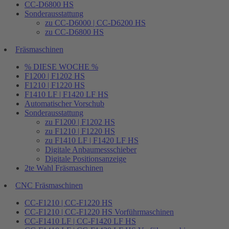
CC-D6800 HS
Sonderausstattung
zu CC-D6000 | CC-D6200 HS
zu CC-D6800 HS
Fräsmaschinen
% DIESE WOCHE %
F1200 | F1202 HS
F1210 | F1220 HS
F1410 LF | F1420 LF HS
Automatischer Vorschub
Sonderausstattung
zu F1200 | F1202 HS
zu F1210 | F1220 HS
zu F1410 LF | F1420 LF HS
Digitale Anbaumessschieber
Digitale Positionsanzeige
2te Wahl Fräsmaschinen
CNC Fräsmaschinen
CC-F1210 | CC-F1220 HS
CC-F1210 | CC-F1220 HS Vorführmaschinen
CC-F1410 LF | CC-F1420 LF HS