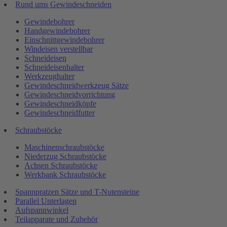
Rund ums Gewindeschneiden
Gewindebohrer
Handgewindebohrer
Einschnittgewindebohrer
Windeisen verstellbar
Schneideisen
Schneideisenhalter
Werkzeughalter
Gewindeschneidwerkzeug Sätze
Gewindeschneidvorrichtung
Gewindeschneidköpfe
Gewindeschneidfutter
Schraubstöcke
Maschinenschraubstöcke
Niederzug Schraubstöcke
Achsen Schraubstöcke
Werkbank Schraubstöcke
Spannpratzen Sätze und T-Nutensteine
Parallel Unterlagen
Aufspannwinkel
Teilapparate und Zubehör