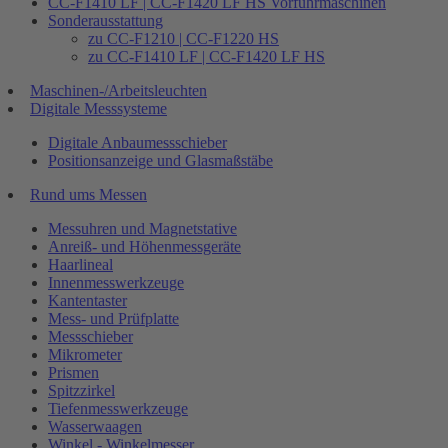
CC-F1410 LF | CC-F1420 LF HS Vorführmaschinen
Sonderausstattung
zu CC-F1210 | CC-F1220 HS
zu CC-F1410 LF | CC-F1420 LF HS
Maschinen-/Arbeitsleuchten
Digitale Messsysteme
Digitale Anbaumessschieber
Positionsanzeige und Glasmaßstäbe
Rund ums Messen
Messuhren und Magnetstative
Anreiß- und Höhenmessgeräte
Haarlineal
Innenmesswerkzeuge
Kantentaster
Mess- und Prüfplatte
Messschieber
Mikrometer
Prismen
Spitzzirkel
Tiefenmesswerkzeuge
Wasserwaagen
Winkel - Winkelmesser