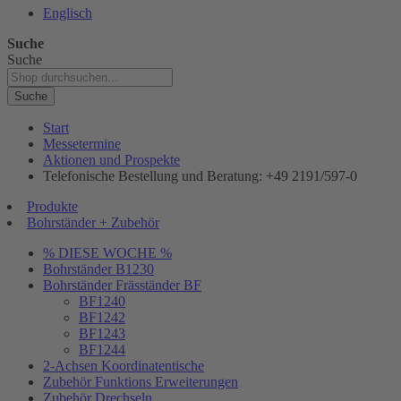
Englisch
Suche
Suche
Suche
Start
Messetermine
Aktionen und Prospekte
Telefonische Bestellung und Beratung: +49 2191/597-0
Produkte
Bohrständer + Zubehör
% DIESE WOCHE %
Bohrständer B1230
Bohrständer Fräsständer BF
BF1240
BF1242
BF1243
BF1244
2-Achsen Koordinatentische
Zubehör Funktions Erweiterungen
Zubehör Drechseln