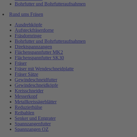
Bohrfutter und Bohrfutteraufnahmen
Rund ums Fräsen
Ausdrehköpfe
Aufsteckfräserdorne
Fräsdornringe
Bohrfutter und Bohrfutteraufnahmen
Direktspannzangen
Flächenspannfutter MK2
Flächenspannfutter SK30
Fräser
Fräser mit Wendeschneidplatte
Fräser Sätze
Gewindeschneidfutter
Gewindeschneidköpfe
Kreisschneider
Messerkopf
Metallkreissägeblätter
Reduzierhülse
Reibahlen
Senker und Entgrater
Spannzangenfutter
Spannzangen OZ