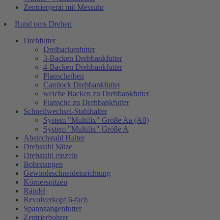
Zentriergerät mit Messuhr
Rund ums Drehen
Drehfutter
Dreibackenfutter
3-Backen Drehbankfutter
4-Backen Drehbankfutter
Planscheiben
Camlock Drehbankfutter
weiche Backen zu Drehbankfutter
Flansche zu Drehbankfutter
Schnellwechsel-Stahlhalter
System "Multifix" Größe Aa (A0)
System "Multifix" Größe A
Abstechstahl Halter
Drehstahl Sätze
Drehstahl einzeln
Bohrstangen
Gewindeschneideinrichtung
Körnerspitzen
Rändel
Revolverkopf 6-fach
Spannzangenfutter
Zentrierbohrer