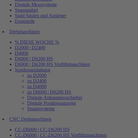
Digitale Messsysteme
Spannmittel
Stahl Säulen und Ausleger
Ersatzteile
Drehmaschinen
% DIESE WOCHE %
D2000 | D2400
D4000
D6000 | D6200 HS
D6000 | D6200 HS Vorführmaschinen
Sonderausstattung
zu D2000
zu D2400
zu D4000
zu D6000 | D6200 HS
Digitale Anbaumessschieber
Digitale Positionsanzeige
Spannsysteme
CNC Drehmaschinen
CC-D6000 | CC-D6200 HS
CC-D6000 | CC-D6200 HS Vorführmaschinen