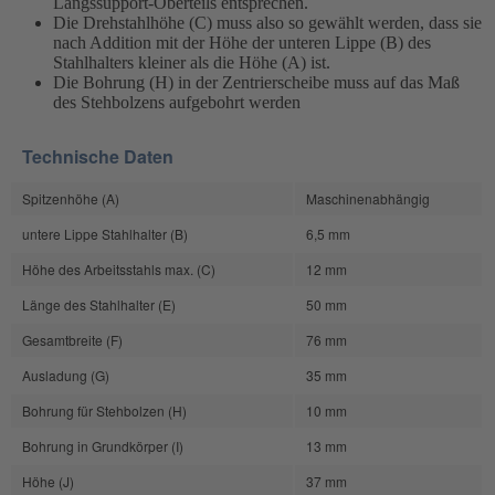
Längssupport-Oberteils entsprechen.
Die Drehstahlhöhe (C) muss also so gewählt werden, dass sie
nach Addition mit der Höhe der unteren Lippe (B) des
Stahlhalters kleiner als die Höhe (A) ist.
Die Bohrung (H) in der Zentrierscheibe muss auf das Maß
des Stehbolzens aufgebohrt werden
Technische Daten
Spitzenhöhe (A)
Maschinenabhängig
untere Lippe Stahlhalter (B)
6,5 mm
Höhe des Arbeitsstahls max. (C)
12 mm
Länge des Stahlhalter (E)
50 mm
Gesamtbreite (F)
76 mm
Ausladung (G)
35 mm
Bohrung für Stehbolzen (H)
10 mm
Bohrung in Grundkörper (I)
13 mm
Höhe (J)
37 mm