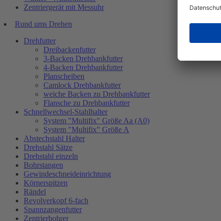
Zentriergerät mit Messuhr
Rund ums Drehen
Drehfutter
Dreibackenfutter
3-Backen Drehbankfutter
4-Backen Drehbankfutter
Planscheiben
Camlock Drehbankfutter
weiche Backen zu Drehbankfutter
Flansche zu Drehbankfutter
Schnellwechsel-Stahlhalter
System "Multifix" Größe Aa (A0)
System "Multifix" Größe A
Abstechstahl Halter
Drehstahl Sätze
Drehstahl einzeln
Bohrstangen
Gewindeschneideinrichtung
Körnerspitzen
Rändel
Revolverkopf 6-fach
Spannzangenfutter
Zentrierbohrer