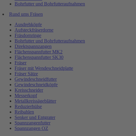
Bohrfutter und Bohrfutteraufnahmen
Rund ums Fräsen
Ausdrehköpfe
Aufsteckfräserdorne
Fräsdornringe
Bohrfutter und Bohrfutteraufnahmen
Direktspannzangen
Flächenspannfutter MK2
Flächenspannfutter SK30
Fräser
Fräser mit Wendeschneidplatte
Fräser Sätze
Gewindeschneidfutter
Gewindeschneidköpfe
Kreisschneider
Messerkopf
Metallkreissägeblätter
Reduzierhülse
Reibahlen
Senker und Entgrater
Spannzangenfutter
Spannzangen OZ