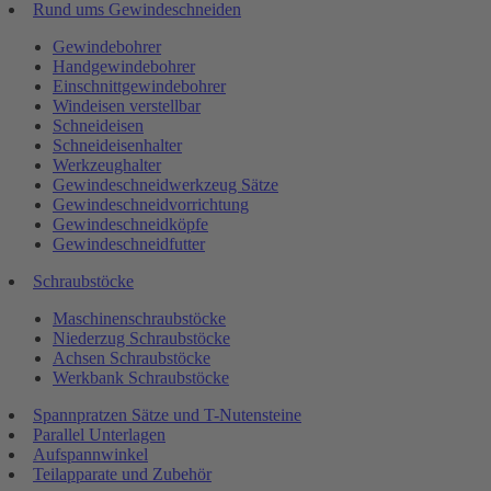
Rund ums Gewindeschneiden
Gewindebohrer
Handgewindebohrer
Einschnittgewindebohrer
Windeisen verstellbar
Schneideisen
Schneideisenhalter
Werkzeughalter
Gewindeschneidwerkzeug Sätze
Gewindeschneidvorrichtung
Gewindeschneidköpfe
Gewindeschneidfutter
Schraubstöcke
Maschinenschraubstöcke
Niederzug Schraubstöcke
Achsen Schraubstöcke
Werkbank Schraubstöcke
Spannpratzen Sätze und T-Nutensteine
Parallel Unterlagen
Aufspannwinkel
Teilapparate und Zubehör