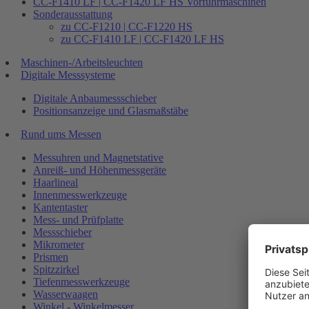
CC-F1410 LF | CC-F1420 LF HS Vorführmaschinen
Sonderausstattung
zu CC-F1210 | CC-F1220 HS
zu CC-F1410 LF | CC-F1420 LF HS
Maschinen-/Arbeitsleuchten
Digitale Messsysteme
Digitale Anbaumessschieber
Positionsanzeige und Glasmaßstäbe
Rund ums Messen
Messuhren und Magnetstative
Anreiß- und Höhenmessgeräte
Haarlineal
Innenmesswerkzeuge
Kantentaster
Mess- und Prüfplatte
Messschieber
Mikrometer
Prismen
Spitzzirkel
Tiefenmesswerkzeuge
Wasserwaagen
Winkel - Winkelmesser