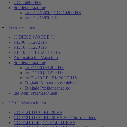
CC-D6800 HS
Sonderausstattung
zu CC-D6000 | CC-D6200 HS
zu CC-D6800 HS
Fräsmaschinen
% DIESE WOCHE %
F1200 | F1202 HS
F1210 | F1220 HS
F1410 LF | F1420 LF HS
Automatischer Vorschub
Sonderausstattung
zu F1200 | F1202 HS
zu F1210 | F1220 HS
zu F1410 LF | F1420 LF HS
Digitale Anbaumessschieber
Digitale Positionsanzeige
2te Wahl Fräsmaschinen
CNC Fräsmaschinen
CC-F1210 | CC-F1220 HS
CC-F1210 | CC-F1220 HS Vorführmaschinen
CC-F1410 LF | CC-F1420 LF HS