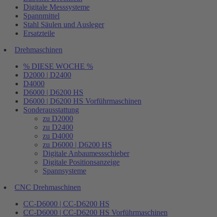
Digitale Messsysteme
Spannmittel
Stahl Säulen und Ausleger
Ersatzteile
Drehmaschinen
% DIESE WOCHE %
D2000 | D2400
D4000
D6000 | D6200 HS
D6000 | D6200 HS Vorführmaschinen
Sonderausstattung
zu D2000
zu D2400
zu D4000
zu D6000 | D6200 HS
Digitale Anbaumessschieber
Digitale Positionsanzeige
Spannsysteme
CNC Drehmaschinen
CC-D6000 | CC-D6200 HS
CC-D6000 | CC-D6200 HS Vorführmaschinen