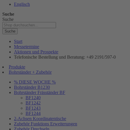
Englisch
Suche
Suche
Suche
Start
Messetermine
Aktionen und Prospekte
Telefonische Bestellung und Beratung: +49 2191/597-0
Produkte
Bohrständer + Zubehör
% DIESE WOCHE %
Bohrständer B1230
Bohrständer Fräsständer BF
BF1240
BF1242
BF1243
BF1244
2-Achsen Koordinatentische
Zubehör Funktions Erweiterungen
Zubehör Drechseln