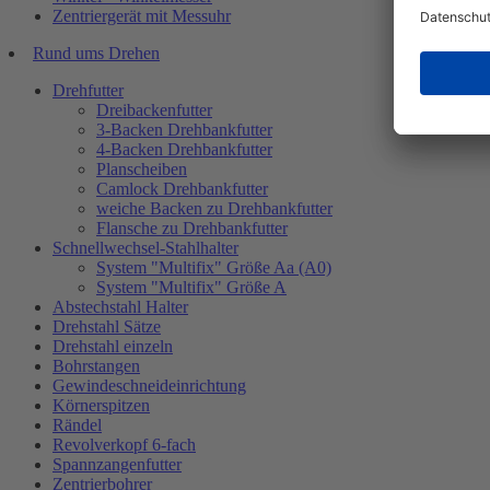
Zentriergerät mit Messuhr
Rund ums Drehen
Drehfutter
Dreibackenfutter
3-Backen Drehbankfutter
4-Backen Drehbankfutter
Planscheiben
Camlock Drehbankfutter
weiche Backen zu Drehbankfutter
Flansche zu Drehbankfutter
Schnellwechsel-Stahlhalter
System "Multifix" Größe Aa (A0)
System "Multifix" Größe A
Abstechstahl Halter
Drehstahl Sätze
Drehstahl einzeln
Bohrstangen
Gewindeschneideinrichtung
Körnerspitzen
Rändel
Revolverkopf 6-fach
Spannzangenfutter
Zentrierbohrer