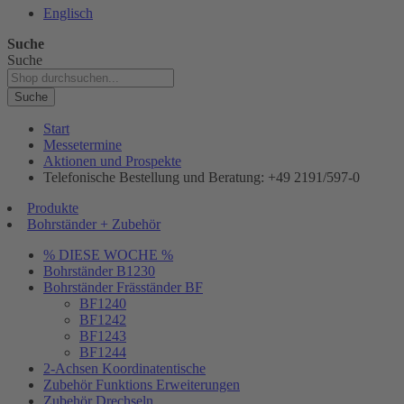
Englisch
Suche
Suche
Suche
Start
Messetermine
Aktionen und Prospekte
Telefonische Bestellung und Beratung: +49 2191/597-0
Produkte
Bohrständer + Zubehör
% DIESE WOCHE %
Bohrständer B1230
Bohrständer Fräsständer BF
BF1240
BF1242
BF1243
BF1244
2-Achsen Koordinatentische
Zubehör Funktions Erweiterungen
Zubehör Drechseln