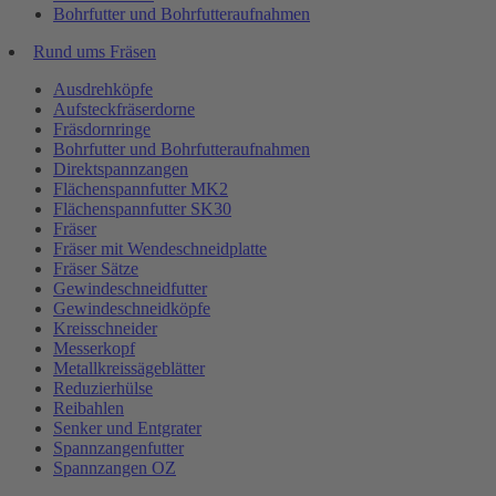
Bohrfutter und Bohrfutteraufnahmen
Rund ums Fräsen
Ausdrehköpfe
Aufsteckfräserdorne
Fräsdornringe
Bohrfutter und Bohrfutteraufnahmen
Direktspannzangen
Flächenspannfutter MK2
Flächenspannfutter SK30
Fräser
Fräser mit Wendeschneidplatte
Fräser Sätze
Gewindeschneidfutter
Gewindeschneidköpfe
Kreisschneider
Messerkopf
Metallkreissägeblätter
Reduzierhülse
Reibahlen
Senker und Entgrater
Spannzangenfutter
Spannzangen OZ