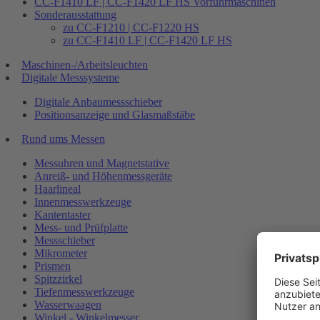
CC-F1410 LF | CC-F1420 LF HS Vorführmaschinen
Sonderausstattung
zu CC-F1210 | CC-F1220 HS
zu CC-F1410 LF | CC-F1420 LF HS
Maschinen-/Arbeitsleuchten
Digitale Messsysteme
Digitale Anbaumessschieber
Positionsanzeige und Glasmaßstäbe
Rund ums Messen
Messuhren und Magnetstative
Anreiß- und Höhenmessgeräte
Haarlineal
Innenmesswerkzeuge
Kantentaster
Mess- und Prüfplatte
Messschieber
Mikrometer
Prismen
Spitzzirkel
Tiefenmesswerkzeuge
Wasserwaagen
Winkel - Winkelmesser