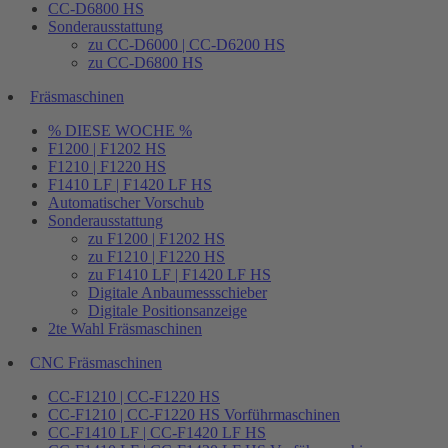
CC-D6800 HS
Sonderausstattung
zu CC-D6000 | CC-D6200 HS
zu CC-D6800 HS
Fräsmaschinen
% DIESE WOCHE %
F1200 | F1202 HS
F1210 | F1220 HS
F1410 LF | F1420 LF HS
Automatischer Vorschub
Sonderausstattung
zu F1200 | F1202 HS
zu F1210 | F1220 HS
zu F1410 LF | F1420 LF HS
Digitale Anbaumessschieber
Digitale Positionsanzeige
2te Wahl Fräsmaschinen
CNC Fräsmaschinen
CC-F1210 | CC-F1220 HS
CC-F1210 | CC-F1220 HS Vorführmaschinen
CC-F1410 LF | CC-F1420 LF HS