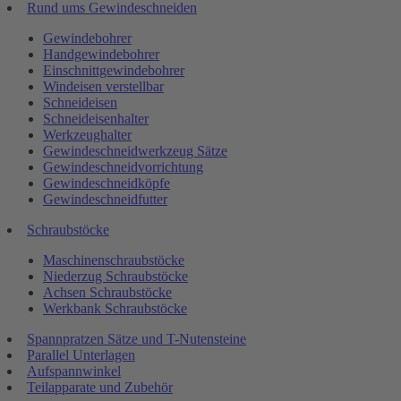
Rund ums Gewindeschneiden
Gewindebohrer
Handgewindebohrer
Einschnittgewindebohrer
Windeisen verstellbar
Schneideisen
Schneideisenhalter
Werkzeughalter
Gewindeschneidwerkzeug Sätze
Gewindeschneidvorrichtung
Gewindeschneidköpfe
Gewindeschneidfutter
Schraubstöcke
Maschinenschraubstöcke
Niederzug Schraubstöcke
Achsen Schraubstöcke
Werkbank Schraubstöcke
Spannpratzen Sätze und T-Nutensteine
Parallel Unterlagen
Aufspannwinkel
Teilapparate und Zubehör