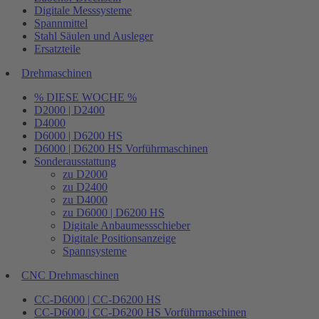
Digitale Messsysteme
Spannmittel
Stahl Säulen und Ausleger
Ersatzteile
Drehmaschinen
% DIESE WOCHE %
D2000 | D2400
D4000
D6000 | D6200 HS
D6000 | D6200 HS Vorführmaschinen
Sonderausstattung
zu D2000
zu D2400
zu D4000
zu D6000 | D6200 HS
Digitale Anbaumessschieber
Digitale Positionsanzeige
Spannsysteme
CNC Drehmaschinen
CC-D6000 | CC-D6200 HS
CC-D6000 | CC-D6200 HS Vorführmaschinen