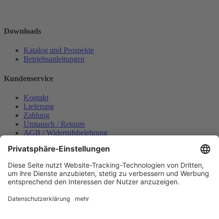
Downloads
Katalog und Prospekte
Betriebsanleitungen
Kundenservice
Kontakt
Lieferung
Zahlung
Umtausch / Retoure
AGB / Widerrufsbelehrung
Onlinesupport
Datenschutzerklärung
Impressum
Bestellung widerrufen
Mein konto
Anmelden
Warenkorb anzeigen