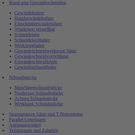
Rund ums Gewindeschneiden
Gewindebohrer
Handgewindebohrer
Einschnittgewindebohrer
Windeisen verstellbar
Schneideisen
Schneideisenhalter
Werkzeughalter
Gewindeschneidwerkzeug Sätze
Gewindeschneidvorrichtung
Gewindeschneidköpfe
Gewindeschneidfutter
Schraubstöcke
Maschinenschraubstöcke
Niederzug Schraubstöcke
Achsen Schraubstöcke
Werkbank Schraubstöcke
Spannpratzen Sätze und T-Nutensteine
Parallel Unterlagen
Aufspannwinkel
Teilapparate und Zubehör