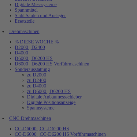
Digitale Messsysteme
Spannmittel
Stahl Säulen und Ausleger
Ersatzteile
Drehmaschinen
% DIESE WOCHE %
D2000 | D2400
D4000
D6000 | D6200 HS
D6000 | D6200 HS Vorführmaschinen
Sonderausstattung
zu D2000
zu D2400
zu D4000
zu D6000 | D6200 HS
Digitale Anbaumessschieber
Digitale Positionsanzeige
Spannsysteme
CNC Drehmaschinen
CC-D6000 | CC-D6200 HS
CC-D6000 | CC-D6200 HS Vorführmaschinen