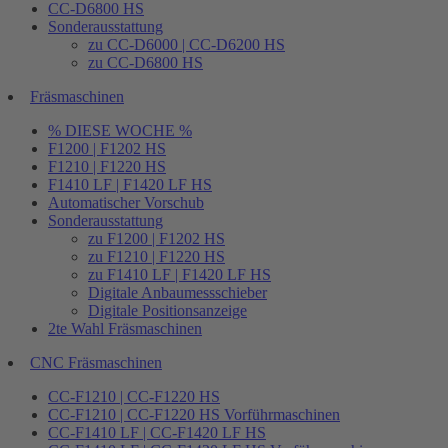
CC-D6800 HS
Sonderausstattung
zu CC-D6000 | CC-D6200 HS
zu CC-D6800 HS
Fräsmaschinen
% DIESE WOCHE %
F1200 | F1202 HS
F1210 | F1220 HS
F1410 LF | F1420 LF HS
Automatischer Vorschub
Sonderausstattung
zu F1200 | F1202 HS
zu F1210 | F1220 HS
zu F1410 LF | F1420 LF HS
Digitale Anbaumessschieber
Digitale Positionsanzeige
2te Wahl Fräsmaschinen
CNC Fräsmaschinen
CC-F1210 | CC-F1220 HS
CC-F1210 | CC-F1220 HS Vorführmaschinen
CC-F1410 LF | CC-F1420 LF HS