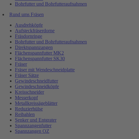
Bohrfutter und Bohrfutteraufnahmen
Rund ums Fräsen
Ausdrehköpfe
Aufsteckfräserdorne
Fräsdornringe
Bohrfutter und Bohrfutteraufnahmen
Direktspannzangen
Flächenspannfutter MK2
Flächenspannfutter SK30
Fräser
Fräser mit Wendeschneidplatte
Fräser Sätze
Gewindeschneidfutter
Gewindeschneidköpfe
Kreisschneider
Messerkopf
Metallkreissägeblätter
Reduzierhülse
Reibahlen
Senker und Entgrater
Spannzangenfutter
Spannzangen OZ