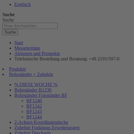
Englisch
Suche
Suche
Suche
Start
Messetermine
Aktionen und Prospekte
Telefonische Bestellung und Beratung: +49 2191/597-0
Produkte
Bohrständer + Zubehör
% DIESE WOCHE %
Bohrständer B1230
Bohrständer Fräsständer BF
BF1240
BF1242
BF1243
BF1244
2-Achsen Koordinatentische
Zubehör Funktions Erweiterungen
Zubehör Drechseln