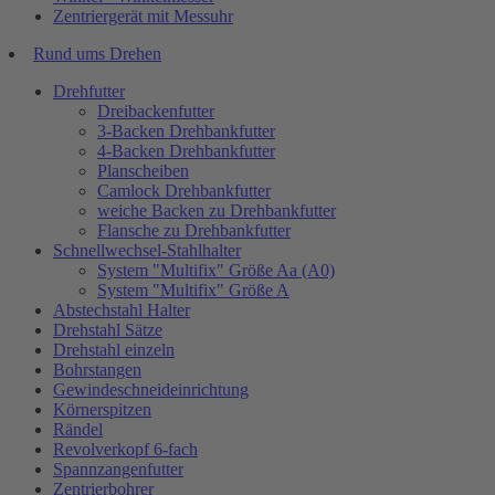
Zentriergerät mit Messuhr
Rund ums Drehen
Drehfutter
Dreibackenfutter
3-Backen Drehbankfutter
4-Backen Drehbankfutter
Planscheiben
Camlock Drehbankfutter
weiche Backen zu Drehbankfutter
Flansche zu Drehbankfutter
Schnellwechsel-Stahlhalter
System "Multifix" Größe Aa (A0)
System "Multifix" Größe A
Abstechstahl Halter
Drehstahl Sätze
Drehstahl einzeln
Bohrstangen
Gewindeschneideinrichtung
Körnerspitzen
Rändel
Revolverkopf 6-fach
Spannzangenfutter
Zentrierbohrer