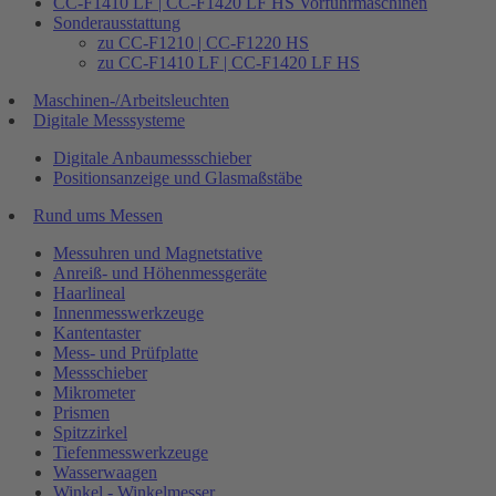
CC-F1410 LF | CC-F1420 LF HS Vorführmaschinen
Sonderausstattung
zu CC-F1210 | CC-F1220 HS
zu CC-F1410 LF | CC-F1420 LF HS
Maschinen-/Arbeitsleuchten
Digitale Messsysteme
Digitale Anbaumessschieber
Positionsanzeige und Glasmaßstäbe
Rund ums Messen
Messuhren und Magnetstative
Anreiß- und Höhenmessgeräte
Haarlineal
Innenmesswerkzeuge
Kantentaster
Mess- und Prüfplatte
Messschieber
Mikrometer
Prismen
Spitzzirkel
Tiefenmesswerkzeuge
Wasserwaagen
Winkel - Winkelmesser