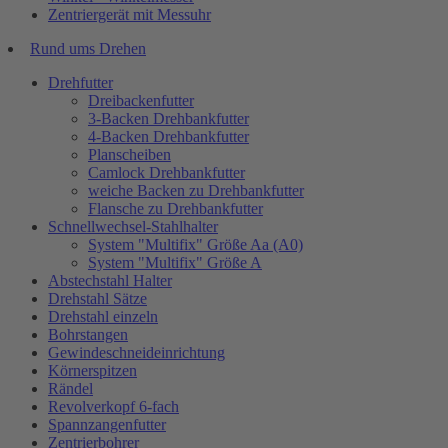
Zentriergerät mit Messuhr
Rund ums Drehen
Drehfutter
Dreibackenfutter
3-Backen Drehbankfutter
4-Backen Drehbankfutter
Planscheiben
Camlock Drehbankfutter
weiche Backen zu Drehbankfutter
Flansche zu Drehbankfutter
Schnellwechsel-Stahlhalter
System "Multifix" Größe Aa (A0)
System "Multifix" Größe A
Abstechstahl Halter
Drehstahl Sätze
Drehstahl einzeln
Bohrstangen
Gewindeschneideinrichtung
Körnerspitzen
Rändel
Revolverkopf 6-fach
Spannzangenfutter
Zentrierbohrer