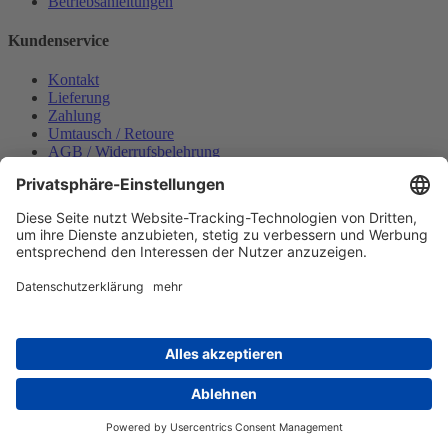
Betriebsanleitungen
Kundenservice
Kontakt
Lieferung
Zahlung
Umtausch / Retoure
AGB / Widerrufsbelehrung
Onlinesupport
Datenschutzerklärung
Impressum
Bestellung widerrufen
Mein konto
Anmelden
Warenkorb anzeigen
Zahlungsmöglichkeiten
Copyright © 2025 Wabeco