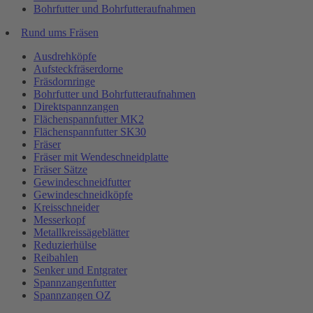
Bohrfutter und Bohrfutteraufnahmen
Rund ums Fräsen
Ausdrehköpfe
Aufsteckfräserdorne
Fräsdornringe
Bohrfutter und Bohrfutteraufnahmen
Direktspannzangen
Flächenspannfutter MK2
Flächenspannfutter SK30
Fräser
Fräser mit Wendeschneidplatte
Fräser Sätze
Gewindeschneidfutter
Gewindeschneidköpfe
Kreisschneider
Messerkopf
Metallkreissägeblätter
Reduzierhülse
Reibahlen
Senker und Entgrater
Spannzangenfutter
Spannzangen OZ