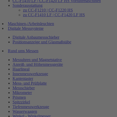
CC-F1410 LF | CC-F1420 LF HS Vorführmaschinen
Sonderausstattung
zu CC-F1210 | CC-F1220 HS
zu CC-F1410 LF | CC-F1420 LF HS
Maschinen-/Arbeitsleuchten
Digitale Messsysteme
Digitale Anbaumessschieber
Positionsanzeige und Glasmaßstäbe
Rund ums Messen
Messuhren und Magnetstative
Anreiß- und Höhenmessgeräte
Haarlineal
Innenmesswerkzeuge
Kantentaster
Mess- und Prüfplatte
Messschieber
Mikrometer
Prismen
Spitzzirkel
Tiefenmesswerkzeuge
Wasserwaagen
Winkel - Winkelmesser