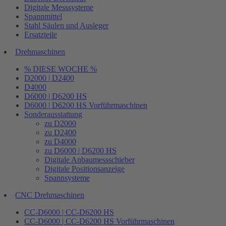
Digitale Messsysteme
Spannmittel
Stahl Säulen und Ausleger
Ersatzteile
Drehmaschinen
% DIESE WOCHE %
D2000 | D2400
D4000
D6000 | D6200 HS
D6000 | D6200 HS Vorführmaschinen
Sonderausstattung
zu D2000
zu D2400
zu D4000
zu D6000 | D6200 HS
Digitale Anbaumessschieber
Digitale Positionsanzeige
Spannsysteme
CNC Drehmaschinen
CC-D6000 | CC-D6200 HS
CC-D6000 | CC-D6200 HS Vorführmaschinen