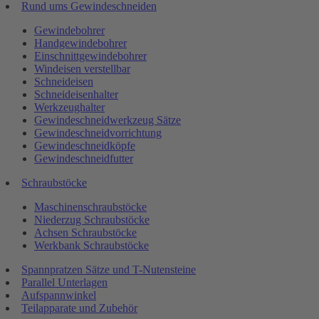
Rund ums Gewindeschneiden
Gewindebohrer
Handgewindebohrer
Einschnittgewindebohrer
Windeisen verstellbar
Schneideisen
Schneideisenhalter
Werkzeughalter
Gewindeschneidwerkzeug Sätze
Gewindeschneidvorrichtung
Gewindeschneidköpfe
Gewindeschneidfutter
Schraubstöcke
Maschinenschraubstöcke
Niederzug Schraubstöcke
Achsen Schraubstöcke
Werkbank Schraubstöcke
Spannpratzen Sätze und T-Nutensteine
Parallel Unterlagen
Aufspannwinkel
Teilapparate und Zubehör