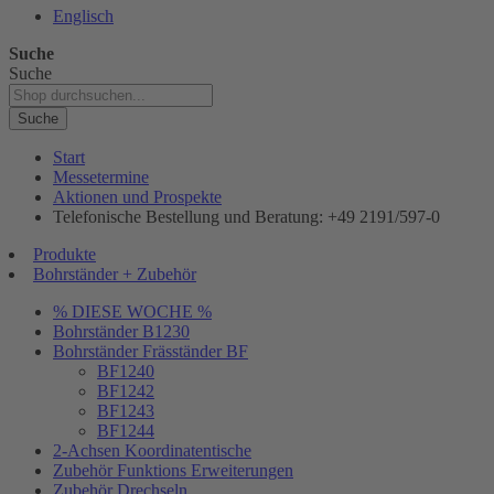
Englisch
Suche
Suche
Suche
Start
Messetermine
Aktionen und Prospekte
Telefonische Bestellung und Beratung: +49 2191/597-0
Produkte
Bohrständer + Zubehör
% DIESE WOCHE %
Bohrständer B1230
Bohrständer Fräsständer BF
BF1240
BF1242
BF1243
BF1244
2-Achsen Koordinatentische
Zubehör Funktions Erweiterungen
Zubehör Drechseln