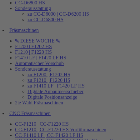
CC-D6800 HS
Sonderausstattung
zu CC-D6000 | CC-D6200 HS
zu CC-D6800 HS
Fräsmaschinen
% DIESE WOCHE %
F1200 | F1202 HS
F1210 | F1220 HS
F1410 LF | F1420 LF HS
Automatischer Vorschub
Sonderausstattung
zu F1200 | F1202 HS
zu F1210 | F1220 HS
zu F1410 LF | F1420 LF HS
Digitale Anbaumessschieber
Digitale Positionsanzeige
2te Wahl Fräsmaschinen
CNC Fräsmaschinen
CC-F1210 | CC-F1220 HS
CC-F1210 | CC-F1220 HS Vorführmaschinen
CC-F1410 LF | CC-F1420 LF HS