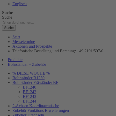
Englisch
Suche
Suche
Suche
Start
Messetermine
Aktionen und Prospekte
Telefonische Bestellung und Beratung: +49 2191/597-0
Produkte
Bohrständer + Zubehör
% DIESE WOCHE %
Bohrständer B1230
Bohrständer Fräsständer BF
BF1240
BF1242
BF1243
BF1244
2-Achsen Koordinatentische
Zubehör Funktions Erweiterungen
Zubehör Drechseln