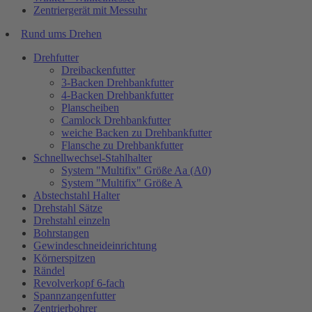
Zentriergerät mit Messuhr
Rund ums Drehen
Drehfutter
Dreibackenfutter
3-Backen Drehbankfutter
4-Backen Drehbankfutter
Planscheiben
Camlock Drehbankfutter
weiche Backen zu Drehbankfutter
Flansche zu Drehbankfutter
Schnellwechsel-Stahlhalter
System "Multifix" Größe Aa (A0)
System "Multifix" Größe A
Abstechstahl Halter
Drehstahl Sätze
Drehstahl einzeln
Bohrstangen
Gewindeschneideinrichtung
Körnerspitzen
Rändel
Revolverkopf 6-fach
Spannzangenfutter
Zentrierbohrer