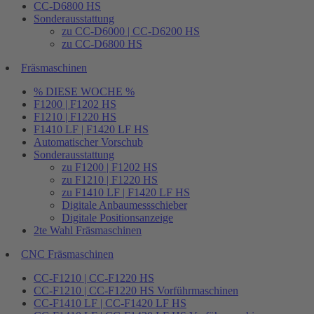
CC-D6800 HS
Sonderausstattung
zu CC-D6000 | CC-D6200 HS
zu CC-D6800 HS
Fräsmaschinen
% DIESE WOCHE %
F1200 | F1202 HS
F1210 | F1220 HS
F1410 LF | F1420 LF HS
Automatischer Vorschub
Sonderausstattung
zu F1200 | F1202 HS
zu F1210 | F1220 HS
zu F1410 LF | F1420 LF HS
Digitale Anbaumessschieber
Digitale Positionsanzeige
2te Wahl Fräsmaschinen
CNC Fräsmaschinen
CC-F1210 | CC-F1220 HS
CC-F1210 | CC-F1220 HS Vorführmaschinen
CC-F1410 LF | CC-F1420 LF HS