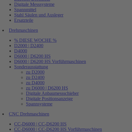
Digitale Messsysteme
Spannmittel
Stahl Säulen und Ausleger
Ersatzteile
Drehmaschinen
% DIESE WOCHE %
D2000 | D2400
D4000
D6000 | D6200 HS
D6000 | D6200 HS Vorführmaschinen
Sonderausstattung
zu D2000
zu D2400
zu D4000
zu D6000 | D6200 HS
Digitale Anbaumessschieber
Digitale Positionsanzeige
Spannsysteme
CNC Drehmaschinen
CC-D6000 | CC-D6200 HS
CC-D6000 | CC-D6200 HS Vorführmaschinen