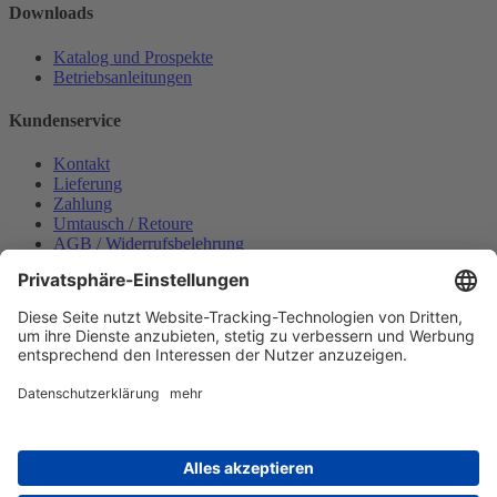
Downloads
Katalog und Prospekte
Betriebsanleitungen
Kundenservice
Kontakt
Lieferung
Zahlung
Umtausch / Retoure
AGB / Widerrufsbelehrung
Onlinesupport
Datenschutzerklärung
Impressum
Bestellung widerrufen
Mein konto
Anmelden
Warenkorb anzeigen
Zahlungsmöglichkeiten