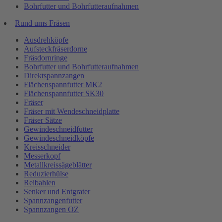
Bohrfutter und Bohrfutteraufnahmen
Rund ums Fräsen
Ausdrehköpfe
Aufsteckfräserdorne
Fräsdornringe
Bohrfutter und Bohrfutteraufnahmen
Direktspannzangen
Flächenspannfutter MK2
Flächenspannfutter SK30
Fräser
Fräser mit Wendeschneidplatte
Fräser Sätze
Gewindeschneidfutter
Gewindeschneidköpfe
Kreisschneider
Messerkopf
Metallkreissägeblätter
Reduzierhülse
Reibahlen
Senker und Entgrater
Spannzangenfutter
Spannzangen OZ