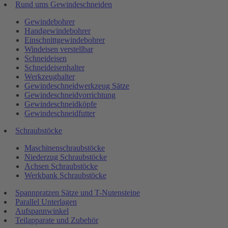
Rund ums Gewindeschneiden
Gewindebohrer
Handgewindebohrer
Einschnittgewindebohrer
Windeisen verstellbar
Schneideisen
Schneideisenhalter
Werkzeughalter
Gewindeschneidwerkzeug Sätze
Gewindeschneidvorrichtung
Gewindeschneidköpfe
Gewindeschneidfutter
Schraubstöcke
Maschinenschraubstöcke
Niederzug Schraubstöcke
Achsen Schraubstöcke
Werkbank Schraubstöcke
Spannpratzen Sätze und T-Nutensteine
Parallel Unterlagen
Aufspannwinkel
Teilapparate und Zubehör