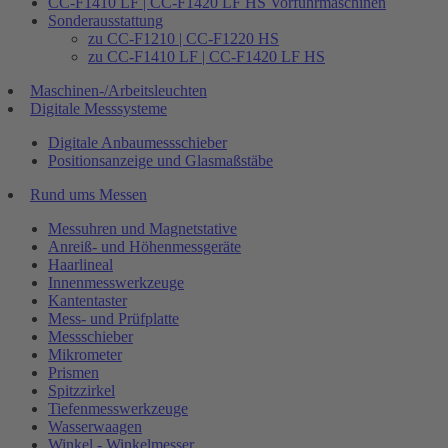
CC-F1410 LF | CC-F1420 LF HS Vorführmaschinen
Sonderausstattung
zu CC-F1210 | CC-F1220 HS
zu CC-F1410 LF | CC-F1420 LF HS
Maschinen-/Arbeitsleuchten
Digitale Messsysteme
Digitale Anbaumessschieber
Positionsanzeige und Glasmaßstäbe
Rund ums Messen
Messuhren und Magnetstative
Anreiß- und Höhenmessgeräte
Haarlineal
Innenmesswerkzeuge
Kantentaster
Mess- und Prüfplatte
Messschieber
Mikrometer
Prismen
Spitzzirkel
Tiefenmesswerkzeuge
Wasserwaagen
Winkel - Winkelmesser