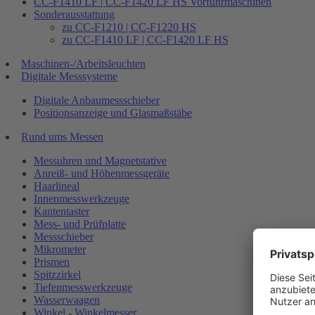
CC-F1410 LF | CC-F1420 LF HS Vorführmaschinen
Sonderausstattung
zu CC-F1210 | CC-F1220 HS
zu CC-F1410 LF | CC-F1420 LF HS
Maschinen-/Arbeitsleuchten
Digitale Messsysteme
Digitale Anbaumessschieber
Positionsanzeige und Glasmaßstäbe
Rund ums Messen
Messuhren und Magnetstative
Anreiß- und Höhenmessgeräte
Haarlineal
Innenmesswerkzeuge
Kantentaster
Mess- und Prüfplatte
Messschieber
Mikrometer
Prismen
Spitzzirkel
Tiefenmesswerkzeuge
Wasserwaagen
Winkel - Winkelmesser