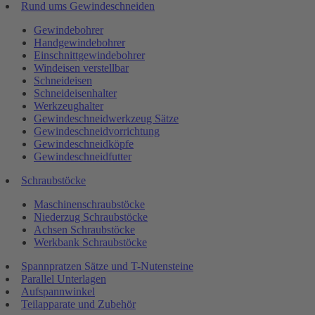
Rund ums Gewindeschneiden
Gewindebohrer
Handgewindebohrer
Einschnittgewindebohrer
Windeisen verstellbar
Schneideisen
Schneideisenhalter
Werkzeughalter
Gewindeschneidwerkzeug Sätze
Gewindeschneidvorrichtung
Gewindeschneidköpfe
Gewindeschneidfutter
Schraubstöcke
Maschinenschraubstöcke
Niederzug Schraubstöcke
Achsen Schraubstöcke
Werkbank Schraubstöcke
Spannpratzen Sätze und T-Nutensteine
Parallel Unterlagen
Aufspannwinkel
Teilapparate und Zubehör