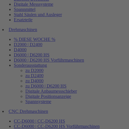
Digitale Messsysteme
Spannmittel
Stahl Säulen und Ausleger
Ersatzteile
Drehmaschinen
% DIESE WOCHE %
D2000 | D2400
D4000
D6000 | D6200 HS
D6000 | D6200 HS Vorführmaschinen
Sonderausstattung
zu D2000
zu D2400
zu D4000
zu D6000 | D6200 HS
Digitale Anbaumessschieber
Digitale Positionsanzeige
Spannsysteme
CNC Drehmaschinen
CC-D6000 | CC-D6200 HS
CC-D6000 | CC-D6200 HS Vorführmaschinen