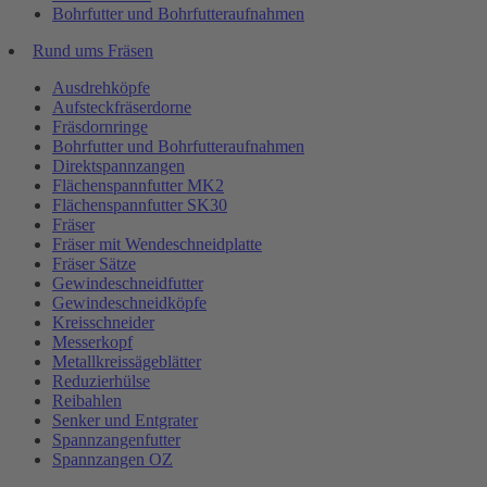
Bohrfutter und Bohrfutteraufnahmen
Rund ums Fräsen
Ausdrehköpfe
Aufsteckfräserdorne
Fräsdornringe
Bohrfutter und Bohrfutteraufnahmen
Direktspannzangen
Flächenspannfutter MK2
Flächenspannfutter SK30
Fräser
Fräser mit Wendeschneidplatte
Fräser Sätze
Gewindeschneidfutter
Gewindeschneidköpfe
Kreisschneider
Messerkopf
Metallkreissägeblätter
Reduzierhülse
Reibahlen
Senker und Entgrater
Spannzangenfutter
Spannzangen OZ