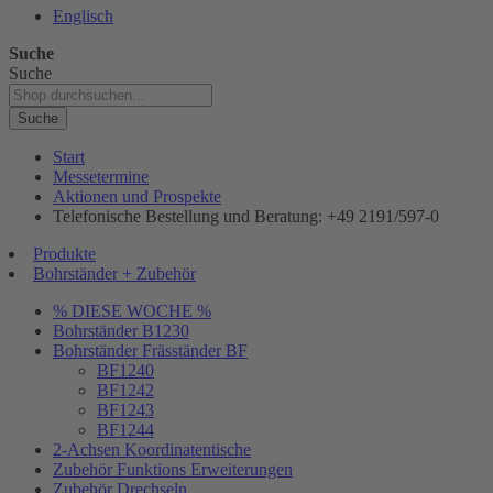
Englisch
Suche
Suche
Suche
Start
Messetermine
Aktionen und Prospekte
Telefonische Bestellung und Beratung: +49 2191/597-0
Produkte
Bohrständer + Zubehör
% DIESE WOCHE %
Bohrständer B1230
Bohrständer Fräsständer BF
BF1240
BF1242
BF1243
BF1244
2-Achsen Koordinatentische
Zubehör Funktions Erweiterungen
Zubehör Drechseln