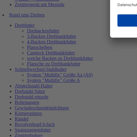
Zentriergerät mit Messuhr
Rund ums Drehen
Drehfutter
Dreibackenfutter
3-Backen Drehbankfutter
4-Backen Drehbankfutter
Planscheiben
Camlock Drehbankfutter
weiche Backen zu Drehbankfutter
Flansche zu Drehbankfutter
Schnellwechsel-Stahlhalter
System "Multifix" Größe Aa (A0)
System "Multifix" Größe A
Abstechstahl Halter
Drehstahl Sätze
Drehstahl einzeln
Bohrstangen
Gewindeschneideinrichtung
Körnerspitzen
Rändel
Revolverkopf 6-fach
Spannzangenfutter
Zentrierbohrer