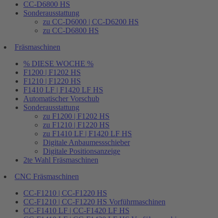
CC-D6800 HS
Sonderausstattung
zu CC-D6000 | CC-D6200 HS
zu CC-D6800 HS
Fräsmaschinen
% DIESE WOCHE %
F1200 | F1202 HS
F1210 | F1220 HS
F1410 LF | F1420 LF HS
Automatischer Vorschub
Sonderausstattung
zu F1200 | F1202 HS
zu F1210 | F1220 HS
zu F1410 LF | F1420 LF HS
Digitale Anbaumessschieber
Digitale Positionsanzeige
2te Wahl Fräsmaschinen
CNC Fräsmaschinen
CC-F1210 | CC-F1220 HS
CC-F1210 | CC-F1220 HS Vorführmaschinen
CC-F1410 LF | CC-F1420 LF HS