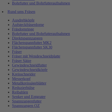
Bohrfutter und Bohrfutteraufnahmen
Rund ums Fräsen
Ausdrehköpfe
Aufsteckfräserdorne
Fräsdornringe
Bohrfutter und Bohrfutteraufnahmen
Direktspannzangen
Flächenspannfutter MK2
Flächenspannfutter SK30
Fräser
Fräser mit Wendeschneidplatte
Fräser Sätze
Gewindeschneidfutter
Gewindeschneidköpfe
Kreisschneider
Messerkopf
Metallkreissägeblätter
Reduzierhülse
Reibahlen
Senker und Entgrater
Spannzangenfutter
Spannzangen OZ