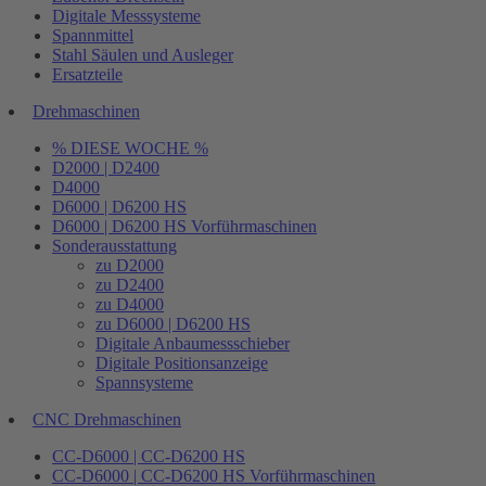
Digitale Messsysteme
Spannmittel
Stahl Säulen und Ausleger
Ersatzteile
Drehmaschinen
% DIESE WOCHE %
D2000 | D2400
D4000
D6000 | D6200 HS
D6000 | D6200 HS Vorführmaschinen
Sonderausstattung
zu D2000
zu D2400
zu D4000
zu D6000 | D6200 HS
Digitale Anbaumessschieber
Digitale Positionsanzeige
Spannsysteme
CNC Drehmaschinen
CC-D6000 | CC-D6200 HS
CC-D6000 | CC-D6200 HS Vorführmaschinen