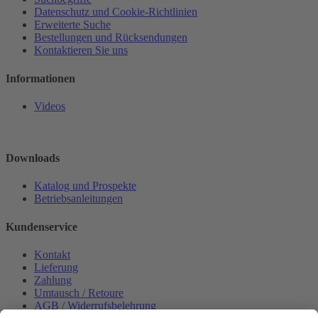
Datenschutz und Cookie-Richtlinien
Erweiterte Suche
Bestellungen und Rücksendungen
Kontaktieren Sie uns
Informationen
Videos
Downloads
Katalog und Prospekte
Betriebsanleitungen
Kundenservice
Kontakt
Lieferung
Zahlung
Umtausch / Retoure
AGB / Widerrufsbelehrung