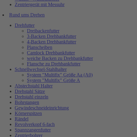
Zentriergerät mit Messuhr
Rund ums Drehen
Drehfutter
Dreibackenfutter
3-Backen Drehbankfutter
4-Backen Drehbankfutter
Planscheiben
Camlock Drehbankfutter
weiche Backen zu Drehbankfutter
Flansche zu Drehbankfutter
Schnellwechsel-Stahlhalter
System "Multifix" Größe Aa (A0)
System "Multifix" Größe A
Abstechstahl Halter
Drehstahl Sätze
Drehstahl einzeln
Bohrstangen
Gewindeschneideinrichtung
Körnerspitzen
Rändel
Revolverkopf 6-fach
Spannzangenfutter
Zentrierbohrer