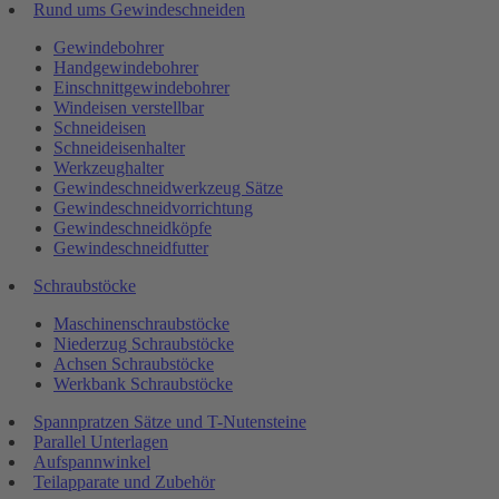
Rund ums Gewindeschneiden
Gewindebohrer
Handgewindebohrer
Einschnittgewindebohrer
Windeisen verstellbar
Schneideisen
Schneideisenhalter
Werkzeughalter
Gewindeschneidwerkzeug Sätze
Gewindeschneidvorrichtung
Gewindeschneidköpfe
Gewindeschneidfutter
Schraubstöcke
Maschinenschraubstöcke
Niederzug Schraubstöcke
Achsen Schraubstöcke
Werkbank Schraubstöcke
Spannpratzen Sätze und T-Nutensteine
Parallel Unterlagen
Aufspannwinkel
Teilapparate und Zubehör