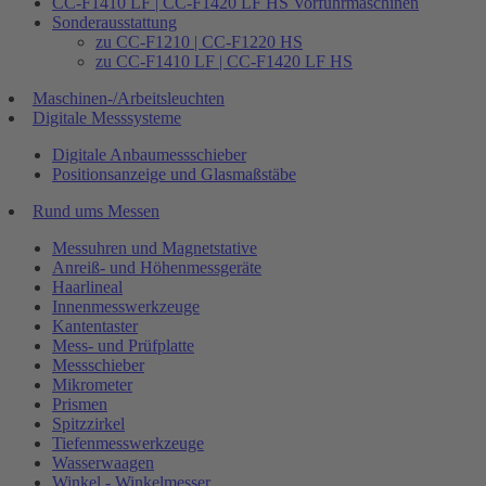
CC-F1410 LF | CC-F1420 LF HS Vorführmaschinen
Sonderausstattung
zu CC-F1210 | CC-F1220 HS
zu CC-F1410 LF | CC-F1420 LF HS
Maschinen-/Arbeitsleuchten
Digitale Messsysteme
Digitale Anbaumessschieber
Positionsanzeige und Glasmaßstäbe
Rund ums Messen
Messuhren und Magnetstative
Anreiß- und Höhenmessgeräte
Haarlineal
Innenmesswerkzeuge
Kantentaster
Mess- und Prüfplatte
Messschieber
Mikrometer
Prismen
Spitzzirkel
Tiefenmesswerkzeuge
Wasserwaagen
Winkel - Winkelmesser