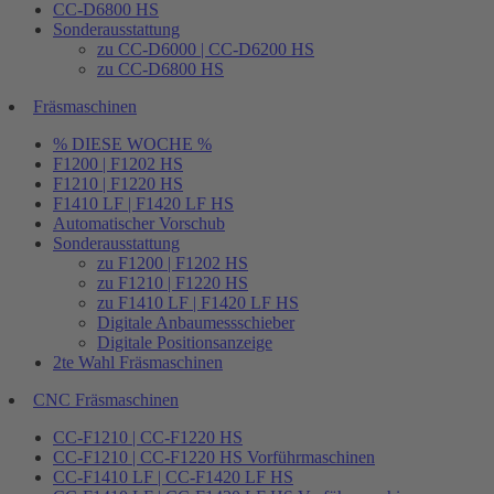
CC-D6800 HS
Sonderausstattung
zu CC-D6000 | CC-D6200 HS
zu CC-D6800 HS
Fräsmaschinen
% DIESE WOCHE %
F1200 | F1202 HS
F1210 | F1220 HS
F1410 LF | F1420 LF HS
Automatischer Vorschub
Sonderausstattung
zu F1200 | F1202 HS
zu F1210 | F1220 HS
zu F1410 LF | F1420 LF HS
Digitale Anbaumessschieber
Digitale Positionsanzeige
2te Wahl Fräsmaschinen
CNC Fräsmaschinen
CC-F1210 | CC-F1220 HS
CC-F1210 | CC-F1220 HS Vorführmaschinen
CC-F1410 LF | CC-F1420 LF HS