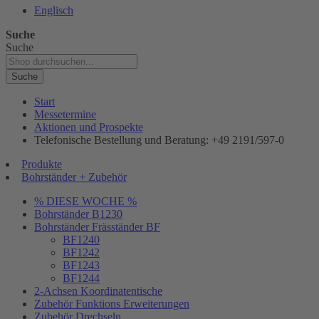
Englisch
Suche
Suche
Suche
Start
Messetermine
Aktionen und Prospekte
Telefonische Bestellung und Beratung: +49 2191/597-0
Produkte
Bohrständer + Zubehör
% DIESE WOCHE %
Bohrständer B1230
Bohrständer Fräsständer BF
BF1240
BF1242
BF1243
BF1244
2-Achsen Koordinatentische
Zubehör Funktions Erweiterungen
Zubehör Drechseln