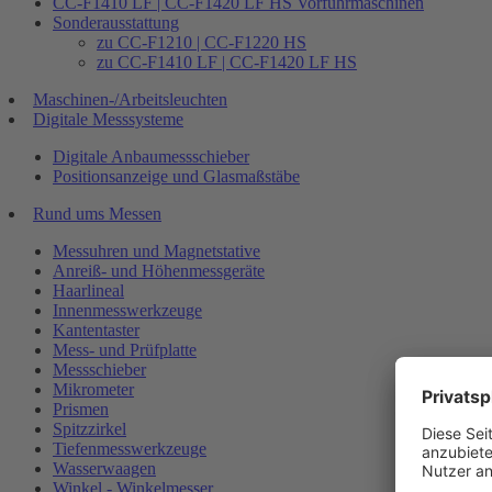
CC-F1410 LF | CC-F1420 LF HS Vorführmaschinen
Sonderausstattung
zu CC-F1210 | CC-F1220 HS
zu CC-F1410 LF | CC-F1420 LF HS
Maschinen-/Arbeitsleuchten
Digitale Messsysteme
Digitale Anbaumessschieber
Positionsanzeige und Glasmaßstäbe
Rund ums Messen
Messuhren und Magnetstative
Anreiß- und Höhenmessgeräte
Haarlineal
Innenmesswerkzeuge
Kantentaster
Mess- und Prüfplatte
Messschieber
Mikrometer
Prismen
Spitzzirkel
Tiefenmesswerkzeuge
Wasserwaagen
Winkel - Winkelmesser