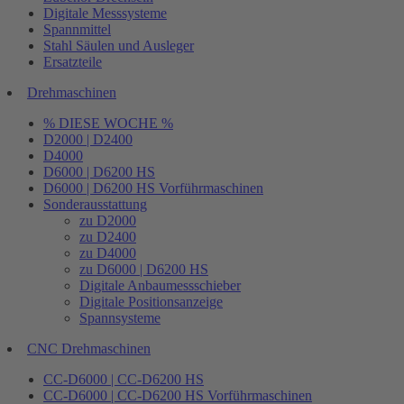
Digitale Messsysteme
Spannmittel
Stahl Säulen und Ausleger
Ersatzteile
Drehmaschinen
% DIESE WOCHE %
D2000 | D2400
D4000
D6000 | D6200 HS
D6000 | D6200 HS Vorführmaschinen
Sonderausstattung
zu D2000
zu D2400
zu D4000
zu D6000 | D6200 HS
Digitale Anbaumessschieber
Digitale Positionsanzeige
Spannsysteme
CNC Drehmaschinen
CC-D6000 | CC-D6200 HS
CC-D6000 | CC-D6200 HS Vorführmaschinen