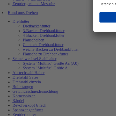
Zentriergerät mit Messuhr
Rund ums Drehen
Drehfutter
Dreibackenfutter
3-Backen Drehbankfutter
4-Backen Drehbankfutter
Planscheiben
Camlock Drehbankfutter
weiche Backen zu Drehbankfutter
Flansche zu Drehbankfutter
Schnellwechsel-Stahlhalter
System "Multifix" Größe Aa (A0)
System "Multifix" Größe A
Abstechstahl Halter
Drehstahl Sätze
Drehstahl einzeln
Bohrstangen
Gewindeschneideinrichtung
Körnerspitzen
Rändel
Revolverkopf 6-fach
Spannzangenfutter
Zentrierbohrer