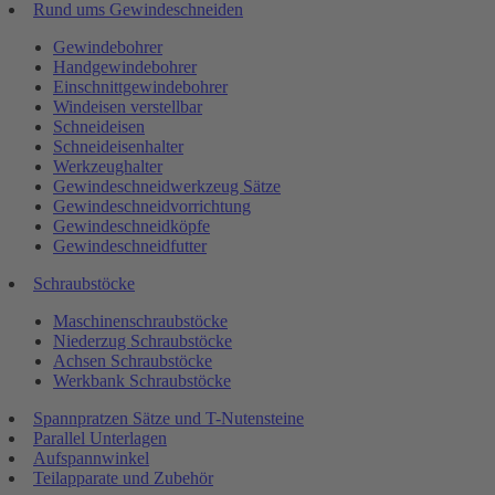
Rund ums Gewindeschneiden
Gewindebohrer
Handgewindebohrer
Einschnittgewindebohrer
Windeisen verstellbar
Schneideisen
Schneideisenhalter
Werkzeughalter
Gewindeschneidwerkzeug Sätze
Gewindeschneidvorrichtung
Gewindeschneidköpfe
Gewindeschneidfutter
Schraubstöcke
Maschinenschraubstöcke
Niederzug Schraubstöcke
Achsen Schraubstöcke
Werkbank Schraubstöcke
Spannpratzen Sätze und T-Nutensteine
Parallel Unterlagen
Aufspannwinkel
Teilapparate und Zubehör