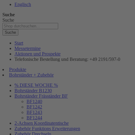
Englisch
Suche
Suche
Suche
Start
Messetermine
Aktionen und Prospekte
Telefonische Bestellung und Beratung: +49 2191/597-0
Produkte
Bohrständer + Zubehör
% DIESE WOCHE %
Bohrständer B1230
Bohrständer Fräsständer BF
BF1240
BF1242
BF1243
BF1244
2-Achsen Koordinatentische
Zubehör Funktions Erweiterungen
Zubehör Drechseln