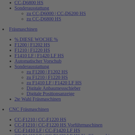
CC-D6800 HS
Sonderausstattung
zu CC-D6000 | CC-D6200 HS
zu CC-D6800 HS
Fräsmaschinen
% DIESE WOCHE %
F1200 | F1202 HS
F1210 | F1220 HS
F1410 LF | F1420 LF HS
Automatischer Vorschub
Sonderausstattung
zu F1200 | F1202 HS
zu F1210 | F1220 HS
zu F1410 LF | F1420 LF HS
Digitale Anbaumessschieber
Digitale Positionsanzeige
2te Wahl Fräsmaschinen
CNC Fräsmaschinen
CC-F1210 | CC-F1220 HS
CC-F1210 | CC-F1220 HS Vorführmaschinen
CC-F1410 LF | CC-F1420 LF HS