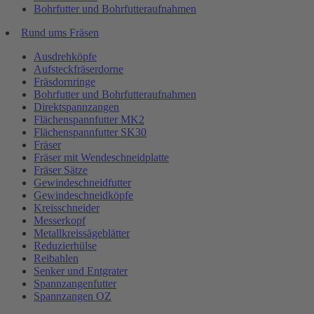
Bohrfutter und Bohrfutteraufnahmen
Rund ums Fräsen
Ausdrehköpfe
Aufsteckfräserdorne
Fräsdornringe
Bohrfutter und Bohrfutteraufnahmen
Direktspannzangen
Flächenspannfutter MK2
Flächenspannfutter SK30
Fräser
Fräser mit Wendeschneidplatte
Fräser Sätze
Gewindeschneidfutter
Gewindeschneidköpfe
Kreisschneider
Messerkopf
Metallkreissägeblätter
Reduzierhülse
Reibahlen
Senker und Entgrater
Spannzangenfutter
Spannzangen OZ