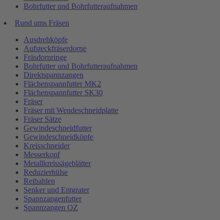
Bohrfutter und Bohrfutteraufnahmen
Rund ums Fräsen
Ausdrehköpfe
Aufsteckfräserdorne
Fräsdornringe
Bohrfutter und Bohrfutteraufnahmen
Direktspannzangen
Flächenspannfutter MK2
Flächenspannfutter SK30
Fräser
Fräser mit Wendeschneidplatte
Fräser Sätze
Gewindeschneidfutter
Gewindeschneidköpfe
Kreisschneider
Messerkopf
Metallkreissägeblätter
Reduzierhülse
Reibahlen
Senker und Entgrater
Spannzangenfutter
Spannzangen OZ