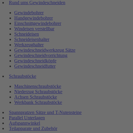
Rund ums Gewindeschneiden
Gewindebohrer
Handgewindebohrer
Einschnittgewindebohrer
Windeisen verstellbar
Schneideisen
Schneideisenhalter
Werkzeughalter
Gewindeschneidwerkzeug Sätze
Gewindeschneidvorrichtung
Gewindeschneidköpfe
Gewindeschneidfutter
Schraubstöcke
Maschinenschraubstöcke
Niederzug Schraubstöcke
Achsen Schraubstöcke
Werkbank Schraubstöcke
Spannpratzen Sätze und T-Nutensteine
Parallel Unterlagen
Aufspannwinkel
Teilapparate und Zubehör