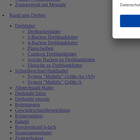
Zentriergerät mit Messuhr
Rund ums Drehen
Drehfutter
Dreibackenfutter
3-Backen Drehbankfutter
4-Backen Drehbankfutter
Planscheiben
Camlock Drehbankfutter
weiche Backen zu Drehbankfutter
Flansche zu Drehbankfutter
Schnellwechsel-Stahlhalter
System "Multifix" Größe Aa (A0)
System "Multifix" Größe A
Abstechstahl Halter
Drehstahl Sätze
Drehstahl einzeln
Bohrstangen
Gewindeschneideinrichtung
Körnerspitzen
Rändel
Revolverkopf 6-fach
Spannzangenfutter
Zentrierbohrer