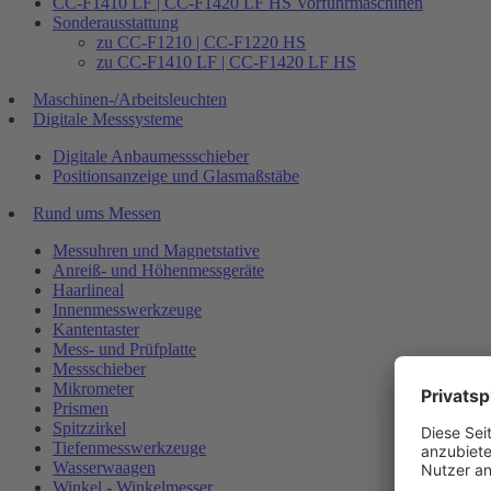
CC-F1410 LF | CC-F1420 LF HS Vorführmaschinen
Sonderausstattung
zu CC-F1210 | CC-F1220 HS
zu CC-F1410 LF | CC-F1420 LF HS
Maschinen-/Arbeitsleuchten
Digitale Messsysteme
Digitale Anbaumessschieber
Positionsanzeige und Glasmaßstäbe
Rund ums Messen
Messuhren und Magnetstative
Anreiß- und Höhenmessgeräte
Haarlineal
Innenmesswerkzeuge
Kantentaster
Mess- und Prüfplatte
Messschieber
Mikrometer
Prismen
Spitzzirkel
Tiefenmesswerkzeuge
Wasserwaagen
Winkel - Winkelmesser