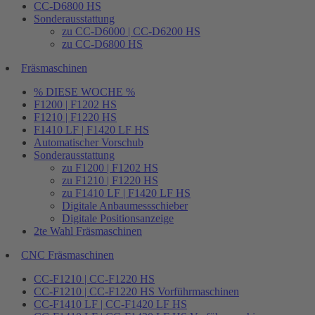
CC-D6800 HS
Sonderausstattung
zu CC-D6000 | CC-D6200 HS
zu CC-D6800 HS
Fräsmaschinen
% DIESE WOCHE %
F1200 | F1202 HS
F1210 | F1220 HS
F1410 LF | F1420 LF HS
Automatischer Vorschub
Sonderausstattung
zu F1200 | F1202 HS
zu F1210 | F1220 HS
zu F1410 LF | F1420 LF HS
Digitale Anbaumessschieber
Digitale Positionsanzeige
2te Wahl Fräsmaschinen
CNC Fräsmaschinen
CC-F1210 | CC-F1220 HS
CC-F1210 | CC-F1220 HS Vorführmaschinen
CC-F1410 LF | CC-F1420 LF HS