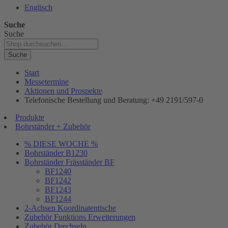
Englisch
Suche
Suche
Suche
Start
Messetermine
Aktionen und Prospekte
Telefonische Bestellung und Beratung: +49 2191/597-0
Produkte
Bohrständer + Zubehör
% DIESE WOCHE %
Bohrständer B1230
Bohrständer Fräsständer BF
BF1240
BF1242
BF1243
BF1244
2-Achsen Koordinatentische
Zubehör Funktions Erweiterungen
Zubehör Drechseln