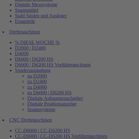
Digitale Messsysteme
Spannmittel
Stahl Säulen und Ausleger
Ersatzteile
Drehmaschinen
% DIESE WOCHE %
D2000 | D2400
D4000
D6000 | D6200 HS
D6000 | D6200 HS Vorführmaschinen
Sonderausstattung
zu D2000
zu D2400
zu D4000
zu D6000 | D6200 HS
Digitale Anbaumessschieber
Digitale Positionsanzeige
Spannsysteme
CNC Drehmaschinen
CC-D6000 | CC-D6200 HS
CC-D6000 | CC-D6200 HS Vorführmaschinen