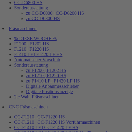
CC-D6800 HS
Sonderausstattung
zu CC-D6000 | CC-D6200 HS
zu CC-D6800 HS
Fräsmaschinen
% DIESE WOCHE %
F1200 | F1202 HS
F1210 | F1220 HS
F1410 LF | F1420 LF HS
Automatischer Vorschub
Sonderausstattung
zu F1200 | F1202 HS
zu F1210 | F1220 HS
zu F1410 LF | F1420 LF HS
Digitale Anbaumessschieber
Digitale Positionsanzeige
2te Wahl Fräsmaschinen
CNC Fräsmaschinen
CC-F1210 | CC-F1220 HS
CC-F1210 | CC-F1220 HS Vorführmaschinen
CC-F1410 LF | CC-F1420 LF HS