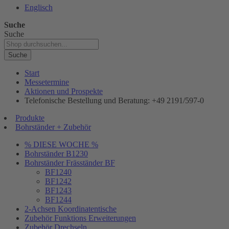
Englisch
Suche
Suche
Suche
Start
Messetermine
Aktionen und Prospekte
Telefonische Bestellung und Beratung: +49 2191/597-0
Produkte
Bohrständer + Zubehör
% DIESE WOCHE %
Bohrständer B1230
Bohrständer Fräsständer BF
BF1240
BF1242
BF1243
BF1244
2-Achsen Koordinatentische
Zubehör Funktions Erweiterungen
Zubehör Drechseln