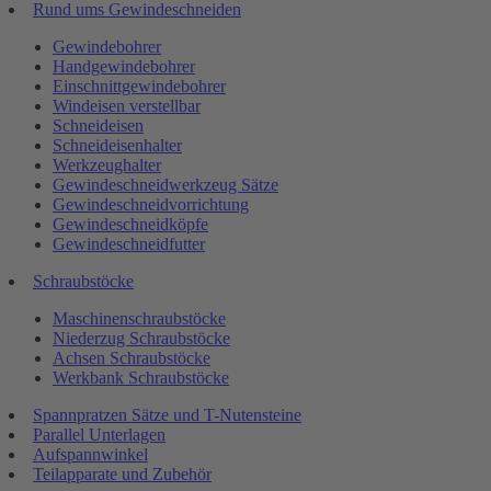
Rund ums Gewindeschneiden
Gewindebohrer
Handgewindebohrer
Einschnittgewindebohrer
Windeisen verstellbar
Schneideisen
Schneideisenhalter
Werkzeughalter
Gewindeschneidwerkzeug Sätze
Gewindeschneidvorrichtung
Gewindeschneidköpfe
Gewindeschneidfutter
Schraubstöcke
Maschinenschraubstöcke
Niederzug Schraubstöcke
Achsen Schraubstöcke
Werkbank Schraubstöcke
Spannpratzen Sätze und T-Nutensteine
Parallel Unterlagen
Aufspannwinkel
Teilapparate und Zubehör