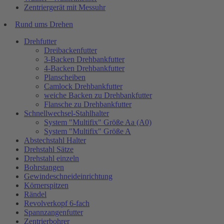
Zentriergerät mit Messuhr
Rund ums Drehen
Drehfutter
Dreibackenfutter
3-Backen Drehbankfutter
4-Backen Drehbankfutter
Planscheiben
Camlock Drehbankfutter
weiche Backen zu Drehbankfutter
Flansche zu Drehbankfutter
Schnellwechsel-Stahlhalter
System "Multifix" Größe Aa (A0)
System "Multifix" Größe A
Abstechstahl Halter
Drehstahl Sätze
Drehstahl einzeln
Bohrstangen
Gewindeschneideinrichtung
Körnerspitzen
Rändel
Revolverkopf 6-fach
Spannzangenfutter
Zentrierbohrer