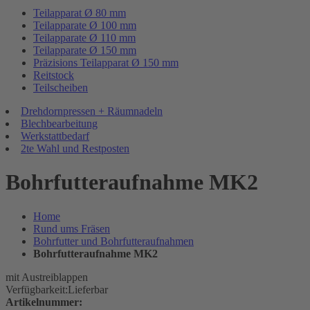
Teilapparat Ø 80 mm
Teilapparate Ø 100 mm
Teilapparate Ø 110 mm
Teilapparate Ø 150 mm
Präzisions Teilapparat Ø 150 mm
Reitstock
Teilscheiben
Drehdornpressen + Räumnadeln
Blechbearbeitung
Werkstattbedarf
2te Wahl und Restposten
Bohrfutteraufnahme MK2
Home
Rund ums Fräsen
Bohrfutter und Bohrfutteraufnahmen
Bohrfutteraufnahme MK2
mit Austreiblappen
Verfügbarkeit:
Lieferbar
Artikelnummer: