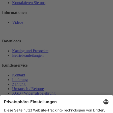
Kontaktieren Sie uns
Informationen
Videos
Downloads
Katalog und Prospekte
Betriebsanleitungen
Kundenservice
Kontakt
Lieferung
Zahlung
Umtausch / Retoure
AGB / Widerrufsbelehrung
Onlinesupport
Datenschutzerklärung
Impressum
Bestellung widerrufen