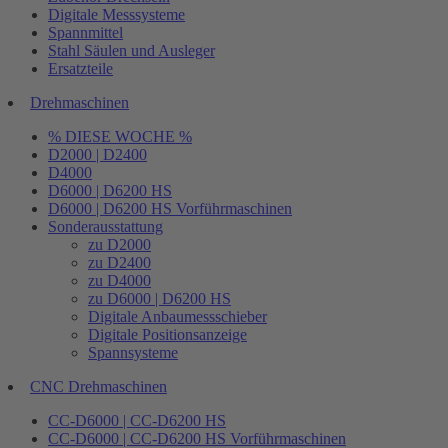
Digitale Messsysteme
Spannmittel
Stahl Säulen und Ausleger
Ersatzteile
Drehmaschinen
% DIESE WOCHE %
D2000 | D2400
D4000
D6000 | D6200 HS
D6000 | D6200 HS Vorführmaschinen
Sonderausstattung
zu D2000
zu D2400
zu D4000
zu D6000 | D6200 HS
Digitale Anbaumessschieber
Digitale Positionsanzeige
Spannsysteme
CNC Drehmaschinen
CC-D6000 | CC-D6200 HS
CC-D6000 | CC-D6200 HS Vorführmaschinen