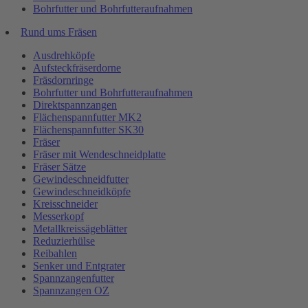
Bohrfutter und Bohrfutteraufnahmen
Rund ums Fräsen
Ausdrehköpfe
Aufsteckfräserdorne
Fräsdornringe
Bohrfutter und Bohrfutteraufnahmen
Direktspannzangen
Flächenspannfutter MK2
Flächenspannfutter SK30
Fräser
Fräser mit Wendeschneidplatte
Fräser Sätze
Gewindeschneidfutter
Gewindeschneidköpfe
Kreisschneider
Messerkopf
Metallkreissägeblätter
Reduzierhülse
Reibahlen
Senker und Entgrater
Spannzangenfutter
Spannzangen OZ