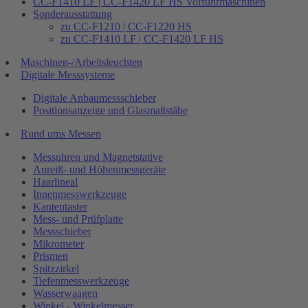
CC-F1410 LF | CC-F1420 LF HS Vorführmaschinen
Sonderausstattung
zu CC-F1210 | CC-F1220 HS
zu CC-F1410 LF | CC-F1420 LF HS
Maschinen-/Arbeitsleuchten
Digitale Messsysteme
Digitale Anbaumessschieber
Positionsanzeige und Glasmaßstäbe
Rund ums Messen
Messuhren und Magnetstative
Anreiß- und Höhenmessgeräte
Haarlineal
Innenmesswerkzeuge
Kantentaster
Mess- und Prüfplatte
Messschieber
Mikrometer
Prismen
Spitzzirkel
Tiefenmesswerkzeuge
Wasserwaagen
Winkel - Winkelmesser