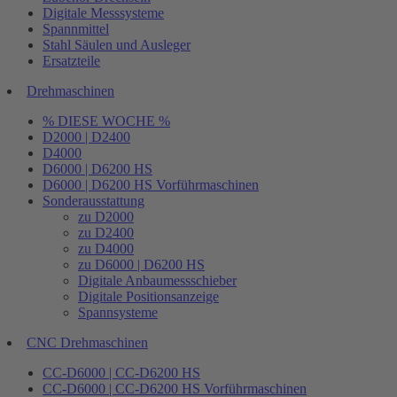
Digitale Messsysteme
Spannmittel
Stahl Säulen und Ausleger
Ersatzteile
Drehmaschinen
% DIESE WOCHE %
D2000 | D2400
D4000
D6000 | D6200 HS
D6000 | D6200 HS Vorführmaschinen
Sonderausstattung
zu D2000
zu D2400
zu D4000
zu D6000 | D6200 HS
Digitale Anbaumessschieber
Digitale Positionsanzeige
Spannsysteme
CNC Drehmaschinen
CC-D6000 | CC-D6200 HS
CC-D6000 | CC-D6200 HS Vorführmaschinen