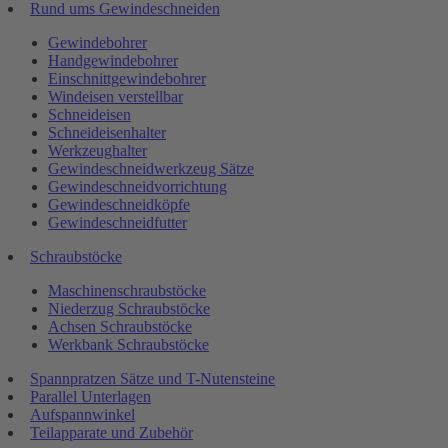
Rund ums Gewindeschneiden
Gewindebohrer
Handgewindebohrer
Einschnittgewindebohrer
Windeisen verstellbar
Schneideisen
Schneideisenhalter
Werkzeughalter
Gewindeschneidwerkzeug Sätze
Gewindeschneidvorrichtung
Gewindeschneidköpfe
Gewindeschneidfutter
Schraubstöcke
Maschinenschraubstöcke
Niederzug Schraubstöcke
Achsen Schraubstöcke
Werkbank Schraubstöcke
Spannpratzen Sätze und T-Nutensteine
Parallel Unterlagen
Aufspannwinkel
Teilapparate und Zubehör