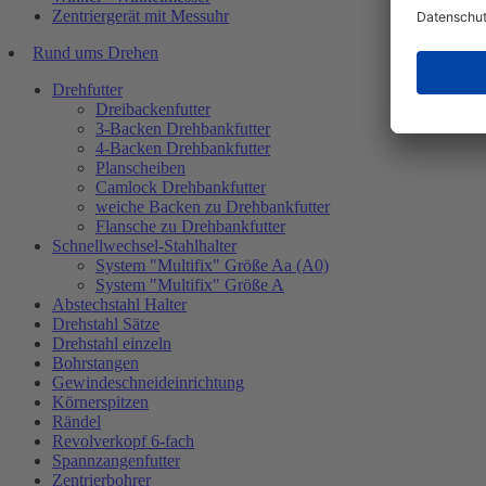
Zentriergerät mit Messuhr
Rund ums Drehen
Drehfutter
Dreibackenfutter
3-Backen Drehbankfutter
4-Backen Drehbankfutter
Planscheiben
Camlock Drehbankfutter
weiche Backen zu Drehbankfutter
Flansche zu Drehbankfutter
Schnellwechsel-Stahlhalter
System "Multifix" Größe Aa (A0)
System "Multifix" Größe A
Abstechstahl Halter
Drehstahl Sätze
Drehstahl einzeln
Bohrstangen
Gewindeschneideinrichtung
Körnerspitzen
Rändel
Revolverkopf 6-fach
Spannzangenfutter
Zentrierbohrer