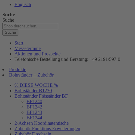
Englisch
Suche
Suche
Suche
Start
Messetermine
Aktionen und Prospekte
Telefonische Bestellung und Beratung: +49 2191/597-0
Produkte
Bohrständer + Zubehör
% DIESE WOCHE %
Bohrständer B1230
Bohrständer Fräsständer BF
BF1240
BF1242
BF1243
BF1244
2-Achsen Koordinatentische
Zubehör Funktions Erweiterungen
Zubehör Drechseln