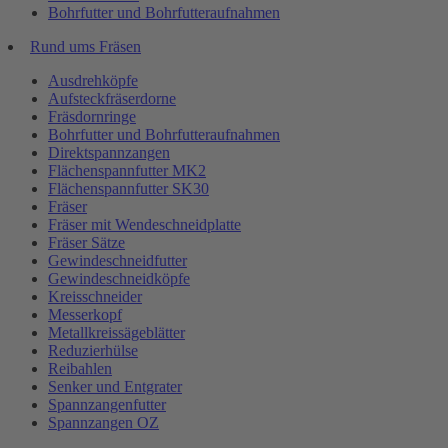
Bohrfutter und Bohrfutteraufnahmen
Rund ums Fräsen
Ausdrehköpfe
Aufsteckfräserdorne
Fräsdornringe
Bohrfutter und Bohrfutteraufnahmen
Direktspannzangen
Flächenspannfutter MK2
Flächenspannfutter SK30
Fräser
Fräser mit Wendeschneidplatte
Fräser Sätze
Gewindeschneidfutter
Gewindeschneidköpfe
Kreisschneider
Messerkopf
Metallkreissägeblätter
Reduzierhülse
Reibahlen
Senker und Entgrater
Spannzangenfutter
Spannzangen OZ