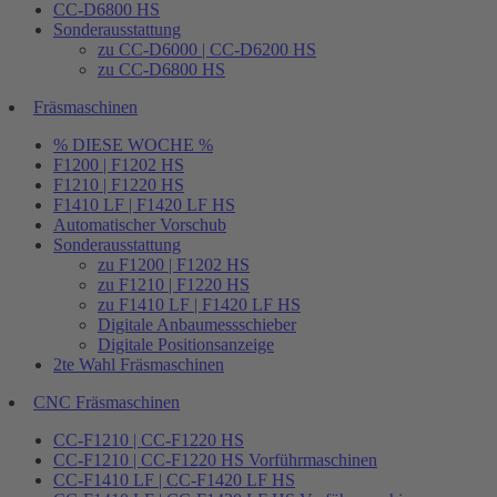
CC-D6800 HS
Sonderausstattung
zu CC-D6000 | CC-D6200 HS
zu CC-D6800 HS
Fräsmaschinen
% DIESE WOCHE %
F1200 | F1202 HS
F1210 | F1220 HS
F1410 LF | F1420 LF HS
Automatischer Vorschub
Sonderausstattung
zu F1200 | F1202 HS
zu F1210 | F1220 HS
zu F1410 LF | F1420 LF HS
Digitale Anbaumessschieber
Digitale Positionsanzeige
2te Wahl Fräsmaschinen
CNC Fräsmaschinen
CC-F1210 | CC-F1220 HS
CC-F1210 | CC-F1220 HS Vorführmaschinen
CC-F1410 LF | CC-F1420 LF HS