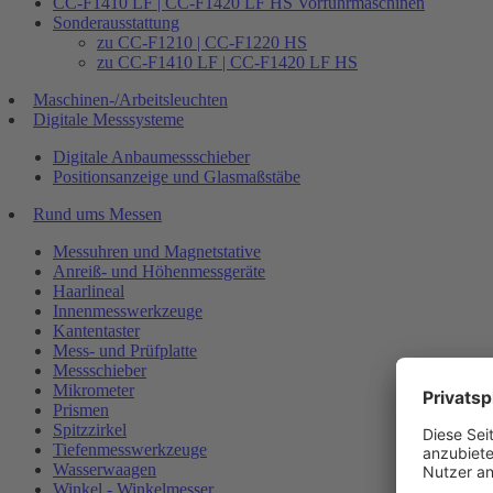
CC-F1410 LF | CC-F1420 LF HS Vorführmaschinen
Sonderausstattung
zu CC-F1210 | CC-F1220 HS
zu CC-F1410 LF | CC-F1420 LF HS
Maschinen-/Arbeitsleuchten
Digitale Messsysteme
Digitale Anbaumessschieber
Positionsanzeige und Glasmaßstäbe
Rund ums Messen
Messuhren und Magnetstative
Anreiß- und Höhenmessgeräte
Haarlineal
Innenmesswerkzeuge
Kantentaster
Mess- und Prüfplatte
Messschieber
Mikrometer
Prismen
Spitzzirkel
Tiefenmesswerkzeuge
Wasserwaagen
Winkel - Winkelmesser