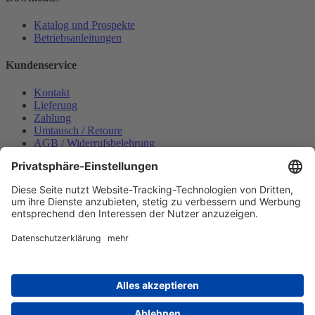
Katalog und Prospekte
Betriebsanleitungen
Kundenservice
Kontakt
Lieferung
Zahlung
Umtausch / Retoure
AGB / Widerrufsbelehrung
Onlinesupport
Datenschutzerklärung
Impressum
Bestellung widerrufen
Mein konto
Anmelden
Warenkorb anzeigen
Zahlungsmöglichkeiten