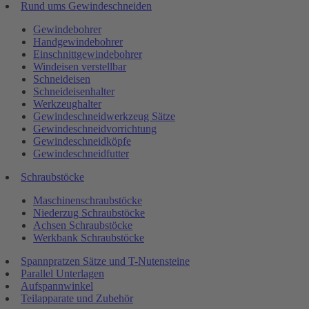
Rund ums Gewindeschneiden
Gewindebohrer
Handgewindebohrer
Einschnittgewindebohrer
Windeisen verstellbar
Schneideisen
Schneideisenhalter
Werkzeughalter
Gewindeschneidwerkzeug Sätze
Gewindeschneidvorrichtung
Gewindeschneidköpfe
Gewindeschneidfutter
Schraubstöcke
Maschinenschraubstöcke
Niederzug Schraubstöcke
Achsen Schraubstöcke
Werkbank Schraubstöcke
Spannpratzen Sätze und T-Nutensteine
Parallel Unterlagen
Aufspannwinkel
Teilapparate und Zubehör