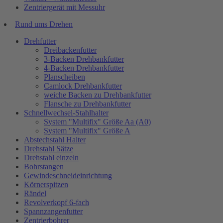
Zentriergerät mit Messuhr
Rund ums Drehen
Drehfutter
Dreibackenfutter
3-Backen Drehbankfutter
4-Backen Drehbankfutter
Planscheiben
Camlock Drehbankfutter
weiche Backen zu Drehbankfutter
Flansche zu Drehbankfutter
Schnellwechsel-Stahlhalter
System "Multifix" Größe Aa (A0)
System "Multifix" Größe A
Abstechstahl Halter
Drehstahl Sätze
Drehstahl einzeln
Bohrstangen
Gewindeschneideinrichtung
Körnerspitzen
Rändel
Revolverkopf 6-fach
Spannzangenfutter
Zentrierbohrer