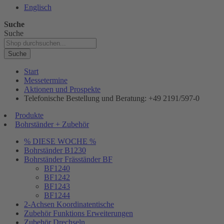
Englisch
Suche
Suche
Suche
Start
Messetermine
Aktionen und Prospekte
Telefonische Bestellung und Beratung: +49 2191/597-0
Produkte
Bohrständer + Zubehör
% DIESE WOCHE %
Bohrständer B1230
Bohrständer Fräsständer BF
BF1240
BF1242
BF1243
BF1244
2-Achsen Koordinatentische
Zubehör Funktions Erweiterungen
Zubehör Drechseln