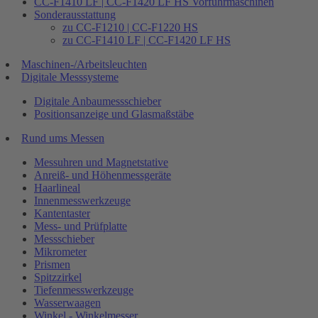
CC-F1410 LF | CC-F1420 LF HS Vorführmaschinen
Sonderausstattung
zu CC-F1210 | CC-F1220 HS
zu CC-F1410 LF | CC-F1420 LF HS
Maschinen-/Arbeitsleuchten
Digitale Messsysteme
Digitale Anbaumessschieber
Positionsanzeige und Glasmaßstäbe
Rund ums Messen
Messuhren und Magnetstative
Anreiß- und Höhenmessgeräte
Haarlineal
Innenmesswerkzeuge
Kantentaster
Mess- und Prüfplatte
Messschieber
Mikrometer
Prismen
Spitzzirkel
Tiefenmesswerkzeuge
Wasserwaagen
Winkel - Winkelmesser