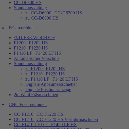
CC-D6800 HS
Sonderausstattung
zu CC-D6000 | CC-D6200 HS
zu CC-D6800 HS
Fräsmaschinen
% DIESE WOCHE %
F1200 | F1202 HS
F1210 | F1220 HS
F1410 LF | F1420 LF HS
Automatischer Vorschub
Sonderausstattung
zu F1200 | F1202 HS
zu F1210 | F1220 HS
zu F1410 LF | F1420 LF HS
Digitale Anbaumessschieber
Digitale Positionsanzeige
2te Wahl Fräsmaschinen
CNC Fräsmaschinen
CC-F1210 | CC-F1220 HS
CC-F1210 | CC-F1220 HS Vorführmaschinen
CC-F1410 LF | CC-F1420 LF HS