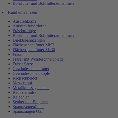
Bohrfutter und Bohrfutteraufnahmen
Rund ums Fräsen
Ausdrehköpfe
Aufsteckfräserdorne
Fräsdornringe
Bohrfutter und Bohrfutteraufnahmen
Direktspannzangen
Flächenspannfutter MK2
Flächenspannfutter SK30
Fräser
Fräser mit Wendeschneidplatte
Fräser Sätze
Gewindeschneidfutter
Gewindeschneidköpfe
Kreisschneider
Messerkopf
Metallkreissägeblätter
Reduzierhülse
Reibahlen
Senker und Entgrater
Spannzangenfutter
Spannzangen OZ