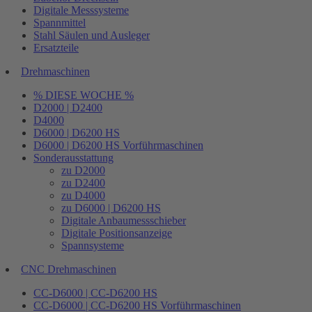
Digitale Messsysteme
Spannmittel
Stahl Säulen und Ausleger
Ersatzteile
Drehmaschinen
% DIESE WOCHE %
D2000 | D2400
D4000
D6000 | D6200 HS
D6000 | D6200 HS Vorführmaschinen
Sonderausstattung
zu D2000
zu D2400
zu D4000
zu D6000 | D6200 HS
Digitale Anbaumessschieber
Digitale Positionsanzeige
Spannsysteme
CNC Drehmaschinen
CC-D6000 | CC-D6200 HS
CC-D6000 | CC-D6200 HS Vorführmaschinen