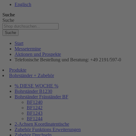
Englisch
Suche
Suche
Suche
Start
Messetermine
Aktionen und Prospekte
Telefonische Bestellung und Beratung: +49 2191/597-0
Produkte
Bohrständer + Zubehör
% DIESE WOCHE %
Bohrständer B1230
Bohrständer Fräsständer BF
BF1240
BF1242
BF1243
BF1244
2-Achsen Koordinatentische
Zubehör Funktions Erweiterungen
Zubehör Drechseln