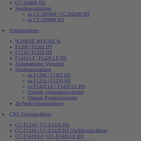
CC-D6800 HS
Sonderausstattung
zu CC-D6000 | CC-D6200 HS
zu CC-D6800 HS
Fräsmaschinen
% DIESE WOCHE %
F1200 | F1202 HS
F1210 | F1220 HS
F1410 LF | F1420 LF HS
Automatischer Vorschub
Sonderausstattung
zu F1200 | F1202 HS
zu F1210 | F1220 HS
zu F1410 LF | F1420 LF HS
Digitale Anbaumessschieber
Digitale Positionsanzeige
2te Wahl Fräsmaschinen
CNC Fräsmaschinen
CC-F1210 | CC-F1220 HS
CC-F1210 | CC-F1220 HS Vorführmaschinen
CC-F1410 LF | CC-F1420 LF HS