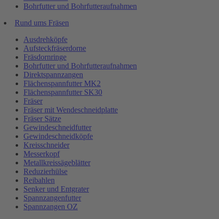
Bohrfutter und Bohrfutteraufnahmen
Rund ums Fräsen
Ausdrehköpfe
Aufsteckfräserdorne
Fräsdornringe
Bohrfutter und Bohrfutteraufnahmen
Direktspannzangen
Flächenspannfutter MK2
Flächenspannfutter SK30
Fräser
Fräser mit Wendeschneidplatte
Fräser Sätze
Gewindeschneidfutter
Gewindeschneidköpfe
Kreisschneider
Messerkopf
Metallkreissägeblätter
Reduzierhülse
Reibahlen
Senker und Entgrater
Spannzangenfutter
Spannzangen OZ