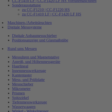
CC-F1410 LF | CC-F1420 LF HS Vorführmaschinen
Sonderausstattung
zu CC-F1210 | CC-F1220 HS
zu CC-F1410 LF | CC-F1420 LF HS
Maschinen-/Arbeitsleuchten
Digitale Messsysteme
Digitale Anbaumessschieber
Positionsanzeige und Glasmaßstäbe
Rund ums Messen
Messuhren und Magnetstative
Anreiß- und Höhenmessgeräte
Haarlineal
Innenmesswerkzeuge
Kantentaster
Mess- und Prüfplatte
Messschieber
Mikrometer
Prismen
Spitzzirkel
Tiefenmesswerkzeuge
Wasserwaagen
Winkel - Winkelmesser