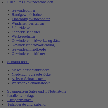
Rund ums Gewindeschneiden
Gewindebohrer
Handgewindebohrer
Einschnittgewindebohrer
Windeisen verstellbar
Schneideisen
Schneideisenhalter
Werkzeughalter
Gewindeschneidwerkzeug Sätze
Gewindeschneidvorrichtung
Gewindeschneidköpfe
Gewindeschneidfutter
Schraubstöcke
Maschinenschraubstöcke
Niederzug Schraubstöcke
Achsen Schraubstöcke
Werkbank Schraubstöcke
Spannpratzen Sätze und T-Nutensteine
Parallel Unterlagen
Aufspannwinkel
Teilapparate und Zubehör