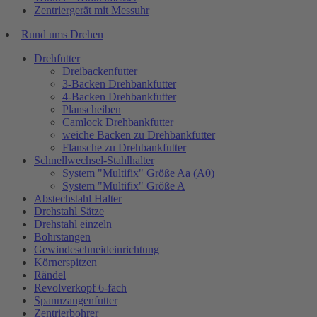
Zentriergerät mit Messuhr
Rund ums Drehen
Drehfutter
Dreibackenfutter
3-Backen Drehbankfutter
4-Backen Drehbankfutter
Planscheiben
Camlock Drehbankfutter
weiche Backen zu Drehbankfutter
Flansche zu Drehbankfutter
Schnellwechsel-Stahlhalter
System "Multifix" Größe Aa (A0)
System "Multifix" Größe A
Abstechstahl Halter
Drehstahl Sätze
Drehstahl einzeln
Bohrstangen
Gewindeschneideinrichtung
Körnerspitzen
Rändel
Revolverkopf 6-fach
Spannzangenfutter
Zentrierbohrer