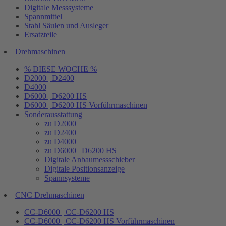
Digitale Messsysteme
Spannmittel
Stahl Säulen und Ausleger
Ersatzteile
Drehmaschinen
% DIESE WOCHE %
D2000 | D2400
D4000
D6000 | D6200 HS
D6000 | D6200 HS Vorführmaschinen
Sonderausstattung
zu D2000
zu D2400
zu D4000
zu D6000 | D6200 HS
Digitale Anbaumessschieber
Digitale Positionsanzeige
Spannsysteme
CNC Drehmaschinen
CC-D6000 | CC-D6200 HS
CC-D6000 | CC-D6200 HS Vorführmaschinen