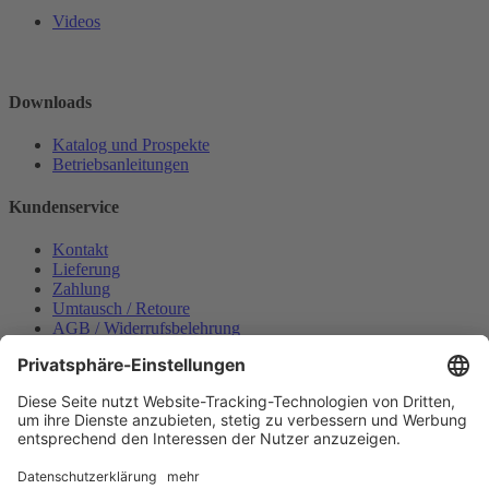
Videos
Downloads
Katalog und Prospekte
Betriebsanleitungen
Kundenservice
Kontakt
Lieferung
Zahlung
Umtausch / Retoure
AGB / Widerrufsbelehrung
Onlinesupport
Datenschutzerklärung
Impressum
Bestellung widerrufen
Mein konto