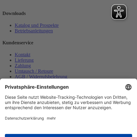
Downloads
Katalog und Prospekte
Betriebsanleitungen
Kundenservice
Kontakt
Lieferung
Zahlung
Umtausch / Retoure
AGB / Widerrufsbelehrung
Onlinesupport
Datenschutzerklärung
Impressum
Bestellung widerrufen
Mein konto
Anmelden
Warenkorb anzeigen