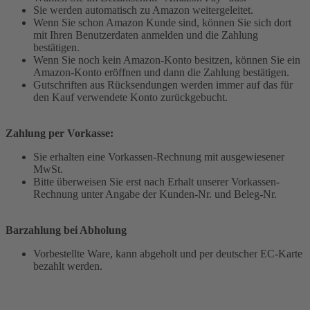
Sie werden automatisch zu Amazon weitergeleitet.
Wenn Sie schon Amazon Kunde sind, können Sie sich dort
mit Ihren Benutzerdaten anmelden und die Zahlung
bestätigen.
Wenn Sie noch kein Amazon-Konto besitzen, können Sie ein
Amazon-Konto eröffnen und dann die Zahlung bestätigen.
Gutschriften aus Rücksendungen werden immer auf das für
den Kauf verwendete Konto zurückgebucht.
Zahlung per Vorkasse:
Sie erhalten eine Vorkassen-Rechnung mit ausgewiesener
MwSt.
Bitte überweisen Sie erst nach Erhalt unserer Vorkassen-
Rechnung unter Angabe der Kunden-Nr. und Beleg-Nr.
Barzahlung bei Abholung
Vorbestellte Ware, kann abgeholt und per deutscher EC-Karte
bezahlt werden.