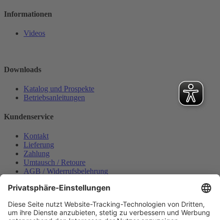
Informationen
Videos
Downloads
Katalog und Prospekte
Betriebsanleitungen
Kundenservice
Kontakt
Lieferung
Zahlung
Umtausch / Retoure
AGB / Widerrufsbelehrung
Onlinesupport
Datenschutzerklärung
Impressum
Bestellung widerrufen