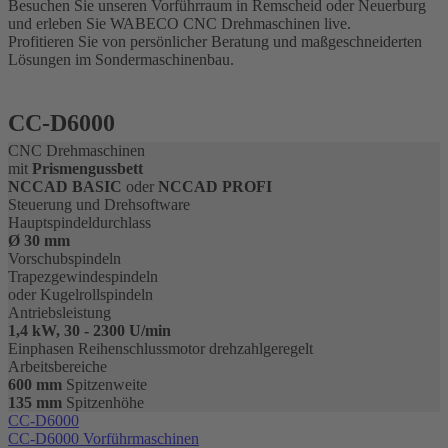
Besuchen Sie unseren Vorführraum in Remscheid oder Neuerburg
und erleben Sie WABECO CNC Drehmaschinen live.
Profitieren Sie von persönlicher Beratung und maßgeschneiderten
Lösungen im Sondermaschinenbau.
CC-D6000
CNC Drehmaschinen
mit
Prismengussbett
NCCAD BASIC
oder
NCCAD PROFI
Steuerung und Drehsoftware
Hauptspindeldurchlass
Ø 30 mm
Vorschubspindeln
Trapezgewindespindeln
oder Kugelrollspindeln
Antriebsleistung
1,4 kW, 30 - 2300 U/min
Einphasen Reihenschlussmotor drehzahlgeregelt
Arbeitsbereiche
600 mm
Spitzenweite
135 mm
Spitzenhöhe
CC-D6000
CC-D6000 Vorführmaschinen