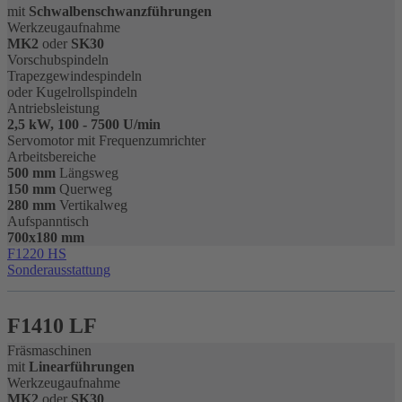
mit
Schwalbenschwanzführungen
Werkzeugaufnahme
MK2
oder
SK30
Vorschubspindeln
Trapezgewindespindeln
oder Kugelrollspindeln
Antriebsleistung
2,5 kW, 100 - 7500 U/min
Servomotor mit Frequenzumrichter
Arbeitsbereiche
500 mm
Längsweg
150 mm
Querweg
280 mm
Vertikalweg
Aufspanntisch
700x180 mm
F1220 HS
Sonderausstattung
F1410 LF
Fräsmaschinen
mit
Linearführungen
Werkzeugaufnahme
MK2
oder
SK30