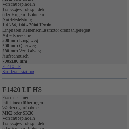
Vorschubspindeln
Trapezgewindespindeln
oder Kugelrollspindeln
Antriebsleistung
1,4 kW, 140 - 3000 U/min
Einphasen Reihenschlussmotor drehzahlgeregelt
Arbeitsbereiche
500 mm
Längsweg
200 mm
Querweg
280 mm
Vertikalweg
Aufspanntisch
700x180 mm
F1410 LF
Sonderausstattung
F1420 LF HS
Fräsmaschinen
mit
Linearführungen
Werkzeugaufnahme
MK2
oder
SK30
Vorschubspindeln
Trapezgewindespindeln
oder Kugelrollspindeln