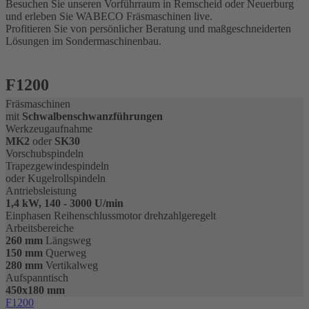
Besuchen Sie unseren Vorführraum in Remscheid oder Neuerburg
und erleben Sie WABECO Fräsmaschinen live.
Profitieren Sie von persönlicher Beratung und maßgeschneiderten
Lösungen im Sondermaschinenbau.
F1200
Fräsmaschinen
mit
Schwalbenschwanzführungen
Werkzeugaufnahme
MK2
oder
SK30
Vorschubspindeln
Trapezgewindespindeln
oder Kugelrollspindeln
Antriebsleistung
1,4 kW, 140 - 3000 U/min
Einphasen Reihenschlussmotor drehzahlgeregelt
Arbeitsbereiche
260 mm
Längsweg
150 mm
Querweg
280 mm
Vertikalweg
Aufspanntisch
450x180 mm
F1200