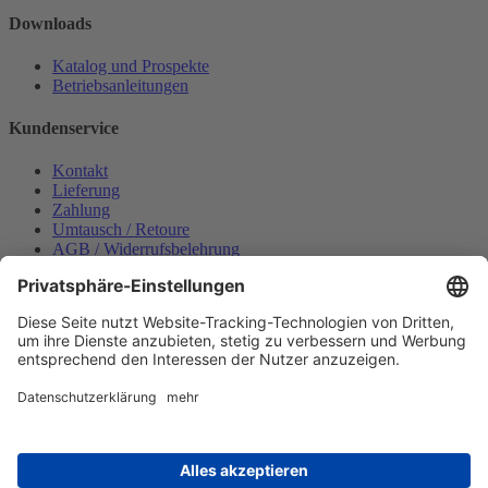
Downloads
Katalog und Prospekte
Betriebsanleitungen
Kundenservice
Kontakt
Lieferung
Zahlung
Umtausch / Retoure
AGB / Widerrufsbelehrung
Onlinesupport
Datenschutzerklärung
Impressum
Bestellung widerrufen
Mein konto
Anmelden
Warenkorb anzeigen
Zahlungsmöglichkeiten