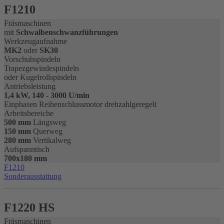
F1210
Fräsmaschinen
mit
Schwalbenschwanzführungen
Werkzeugaufnahme
MK2
oder
SK30
Vorschubspindeln
Trapezgewindespindeln
oder Kugelrollspindeln
Antriebsleistung
1,4 kW, 140 - 3000 U/min
Einphasen Reihenschlussmotor drehzahlgeregelt
Arbeitsbereiche
500 mm
Längsweg
150 mm
Querweg
280 mm
Vertikalweg
Aufspanntisch
700x180 mm
F1210
Sonderausstattung
F1220 HS
Fräsmaschinen