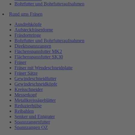
Bohrfutter und Bohrfutteraufnahmen
Rund ums Fräsen
Ausdrehköpfe
Aufsteckfräserdorne
Fräsdornringe
Bohrfutter und Bohrfutteraufnahmen
Direktspannzangen
Flächenspannfutter MK2
Flächenspannfutter SK30
Fräser
Fräser mit Wendeschneidplatte
Fräser Sätze
Gewindeschneidfutter
Gewindeschneidköpfe
Kreisschneider
Messerkopf
Metallkreissägeblätter
Reduzierhülse
Reibahlen
Senker und Entgrater
Spannzangenfutter
Spannzangen OZ