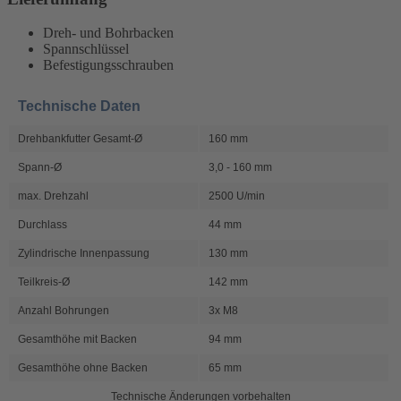
Dreh- und Bohrbacken
Spannschlüssel
Befestigungsschrauben
Technische Daten
Drehbankfutter Gesamt-Ø
160 mm
Spann-Ø
3,0 - 160 mm
max. Drehzahl
2500 U/min
Durchlass
44 mm
Zylindrische Innenpassung
130 mm
Teilkreis-Ø
142 mm
Anzahl Bohrungen
3x M8
Gesamthöhe mit Backen
94 mm
Gesamthöhe ohne Backen
65 mm
Technische Änderungen vorbehalten