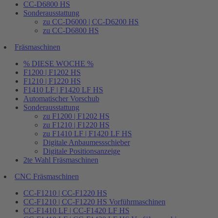
CC-D6800 HS
Sonderausstattung
zu CC-D6000 | CC-D6200 HS
zu CC-D6800 HS
Fräsmaschinen
% DIESE WOCHE %
F1200 | F1202 HS
F1210 | F1220 HS
F1410 LF | F1420 LF HS
Automatischer Vorschub
Sonderausstattung
zu F1200 | F1202 HS
zu F1210 | F1220 HS
zu F1410 LF | F1420 LF HS
Digitale Anbaumessschieber
Digitale Positionsanzeige
2te Wahl Fräsmaschinen
CNC Fräsmaschinen
CC-F1210 | CC-F1220 HS
CC-F1210 | CC-F1220 HS Vorführmaschinen
CC-F1410 LF | CC-F1420 LF HS