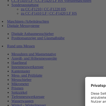
CC-F1410 LF | CC-F1420 LF HS Vorführmaschinen
Sonderausstattung
zu CC-F1210 | CC-F1220 HS
zu CC-F1410 LF | CC-F1420 LF HS
Maschinen-/Arbeitsleuchten
Digitale Messsysteme
Digitale Anbaumessschieber
Positionsanzeige und Glasmaßstäbe
Rund ums Messen
Messuhren und Magnetstative
Anreiß- und Höhenmessgeräte
Haarlineal
Innenmesswerkzeuge
Kantentaster
Mess- und Prüfplatte
Messschieber
Mikrometer
Prismen
Spitzzirkel
Tiefenmesswerkzeuge
Wasserwaagen
Winkel - Winkelmesser