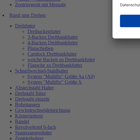
Zentriergerät mit Messuhr
Rund ums Drehen
Drehfutter
Dreibackenfutter
3-Backen Drehbankfutter
4-Backen Drehbankfutter
Planscheiben
Camlock Drehbankfutter
weiche Backen zu Drehbankfutter
Flansche zu Drehbankfutter
Schnellwechsel-Stahlhalter
System "Multifix" Größe Aa (A0)
System "Multifix" Größe A
Abstechstahl Halter
Drehstahl Sätze
Drehstahl einzeln
Bohrstangen
Gewindeschneideinrichtung
Körnerspitzen
Rändel
Revolverkopf 6-fach
Spannzangenfutter
Zentrierbohrer