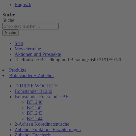
Englisch
Suche
Suche
Suche
Start
Messetermine
Aktionen und Prospekte
Telefonische Bestellung und Beratung: +49 2191/597-0
Produkte
Bohrständer + Zubehör
% DIESE WOCHE %
Bohrständer B1230
Bohrständer Fräsständer BF
BF1240
BF1242
BF1243
BF1244
2-Achsen Koordinatentische
Zubehör Funktions Erweiterungen
Zubehör Drechseln