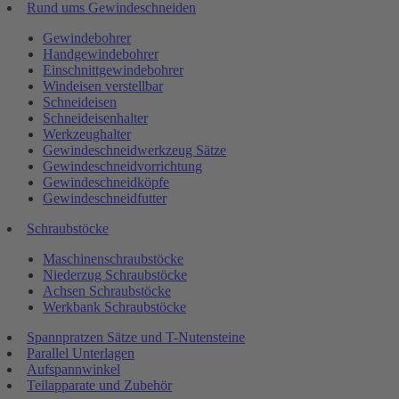
Rund ums Gewindeschneiden
Gewindebohrer
Handgewindebohrer
Einschnittgewindebohrer
Windeisen verstellbar
Schneideisen
Schneideisenhalter
Werkzeughalter
Gewindeschneidwerkzeug Sätze
Gewindeschneidvorrichtung
Gewindeschneidköpfe
Gewindeschneidfutter
Schraubstöcke
Maschinenschraubstöcke
Niederzug Schraubstöcke
Achsen Schraubstöcke
Werkbank Schraubstöcke
Spannpratzen Sätze und T-Nutensteine
Parallel Unterlagen
Aufspannwinkel
Teilapparate und Zubehör