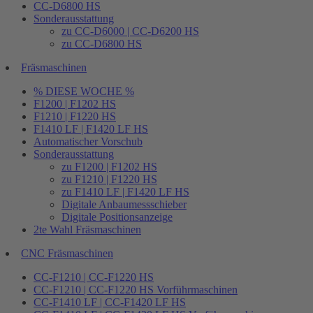
CC-D6800 HS
Sonderausstattung
zu CC-D6000 | CC-D6200 HS
zu CC-D6800 HS
Fräsmaschinen
% DIESE WOCHE %
F1200 | F1202 HS
F1210 | F1220 HS
F1410 LF | F1420 LF HS
Automatischer Vorschub
Sonderausstattung
zu F1200 | F1202 HS
zu F1210 | F1220 HS
zu F1410 LF | F1420 LF HS
Digitale Anbaumessschieber
Digitale Positionsanzeige
2te Wahl Fräsmaschinen
CNC Fräsmaschinen
CC-F1210 | CC-F1220 HS
CC-F1210 | CC-F1220 HS Vorführmaschinen
CC-F1410 LF | CC-F1420 LF HS