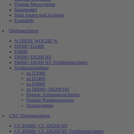
Digitale Messsysteme
Spannmittel
Stahl Säulen und Ausleger
Ersatzteile
Drehmaschinen
% DIESE WOCHE %
D2000 | D2400
D4000
D6000 | D6200 HS
D6000 | D6200 HS Vorführmaschinen
Sonderausstattung
zu D2000
zu D2400
zu D4000
zu D6000 | D6200 HS
Digitale Anbaumessschieber
Digitale Positionsanzeige
Spannsysteme
CNC Drehmaschinen
CC-D6000 | CC-D6200 HS
CC-D6000 | CC-D6200 HS Vorführmaschinen