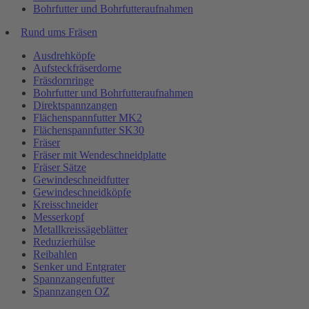
Bohrfutter und Bohrfutteraufnahmen
Rund ums Fräsen
Ausdrehköpfe
Aufsteckfräserdorne
Fräsdornringe
Bohrfutter und Bohrfutteraufnahmen
Direktspannzangen
Flächenspannfutter MK2
Flächenspannfutter SK30
Fräser
Fräser mit Wendeschneidplatte
Fräser Sätze
Gewindeschneidfutter
Gewindeschneidköpfe
Kreisschneider
Messerkopf
Metallkreissägeblätter
Reduzierhülse
Reibahlen
Senker und Entgrater
Spannzangenfutter
Spannzangen OZ