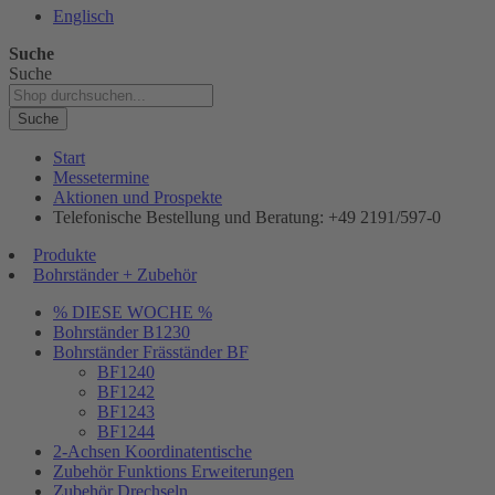
Englisch
Suche
Suche
Suche
Start
Messetermine
Aktionen und Prospekte
Telefonische Bestellung und Beratung: +49 2191/597-0
Produkte
Bohrständer + Zubehör
% DIESE WOCHE %
Bohrständer B1230
Bohrständer Fräsständer BF
BF1240
BF1242
BF1243
BF1244
2-Achsen Koordinatentische
Zubehör Funktions Erweiterungen
Zubehör Drechseln