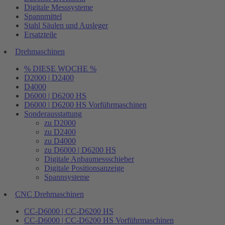
Digitale Messsysteme
Spannmittel
Stahl Säulen und Ausleger
Ersatzteile
Drehmaschinen
% DIESE WOCHE %
D2000 | D2400
D4000
D6000 | D6200 HS
D6000 | D6200 HS Vorführmaschinen
Sonderausstattung
zu D2000
zu D2400
zu D4000
zu D6000 | D6200 HS
Digitale Anbaumessschieber
Digitale Positionsanzeige
Spannsysteme
CNC Drehmaschinen
CC-D6000 | CC-D6200 HS
CC-D6000 | CC-D6200 HS Vorführmaschinen