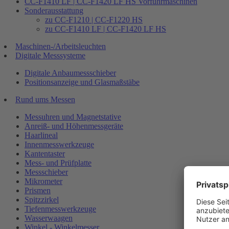
CC-F1410 LF | CC-F1420 LF HS Vorführmaschinen
Sonderausstattung
zu CC-F1210 | CC-F1220 HS
zu CC-F1410 LF | CC-F1420 LF HS
Maschinen-/Arbeitsleuchten
Digitale Messsysteme
Digitale Anbaumessschieber
Positionsanzeige und Glasmaßstäbe
Rund ums Messen
Messuhren und Magnetstative
Anreiß- und Höhenmessgeräte
Haarlineal
Innenmesswerkzeuge
Kantentaster
Mess- und Prüfplatte
Messschieber
Mikrometer
Prismen
Spitzzirkel
Tiefenmesswerkzeuge
Wasserwaagen
Winkel - Winkelmesser