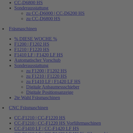
CC-D6800 HS
Sonderausstattung
zu CC-D6000 | CC-D6200 HS
zu CC-D6800 HS
Fräsmaschinen
% DIESE WOCHE %
F1200 | F1202 HS
F1210 | F1220 HS
F1410 LF | F1420 LF HS
Automatischer Vorschub
Sonderausstattung
zu F1200 | F1202 HS
zu F1210 | F1220 HS
zu F1410 LF | F1420 LF HS
Digitale Anbaumessschieber
Digitale Positionsanzeige
2te Wahl Fräsmaschinen
CNC Fräsmaschinen
CC-F1210 | CC-F1220 HS
CC-F1210 | CC-F1220 HS Vorführmaschinen
CC-F1410 LF | CC-F1420 LF HS