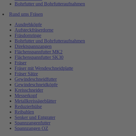
Bohrfutter und Bohrfutteraufnahmen
Rund ums Fräsen
Ausdrehköpfe
Aufsteckfräserdorne
Fräsdornringe
Bohrfutter und Bohrfutteraufnahmen
Direktspannzangen
Flächenspannfutter MK2
Flächenspannfutter SK30
Fräser
Fräser mit Wendeschneidplatte
Fräser Sätze
Gewindeschneidfutter
Gewindeschneidköpfe
Kreisschneider
Messerkopf
Metallkreissägeblätter
Reduzierhülse
Reibahlen
Senker und Entgrater
Spannzangenfutter
Spannzangen OZ