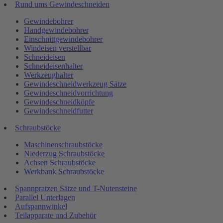
Rund ums Gewindeschneiden
Gewindebohrer
Handgewindebohrer
Einschnittgewindebohrer
Windeisen verstellbar
Schneideisen
Schneideisenhalter
Werkzeughalter
Gewindeschneidwerkzeug Sätze
Gewindeschneidvorrichtung
Gewindeschneidköpfe
Gewindeschneidfutter
Schraubstöcke
Maschinenschraubstöcke
Niederzug Schraubstöcke
Achsen Schraubstöcke
Werkbank Schraubstöcke
Spannpratzen Sätze und T-Nutensteine
Parallel Unterlagen
Aufspannwinkel
Teilapparate und Zubehör