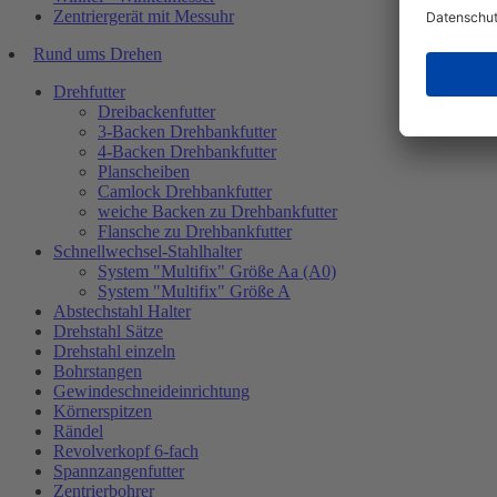
Zentriergerät mit Messuhr
Rund ums Drehen
Drehfutter
Dreibackenfutter
3-Backen Drehbankfutter
4-Backen Drehbankfutter
Planscheiben
Camlock Drehbankfutter
weiche Backen zu Drehbankfutter
Flansche zu Drehbankfutter
Schnellwechsel-Stahlhalter
System "Multifix" Größe Aa (A0)
System "Multifix" Größe A
Abstechstahl Halter
Drehstahl Sätze
Drehstahl einzeln
Bohrstangen
Gewindeschneideinrichtung
Körnerspitzen
Rändel
Revolverkopf 6-fach
Spannzangenfutter
Zentrierbohrer