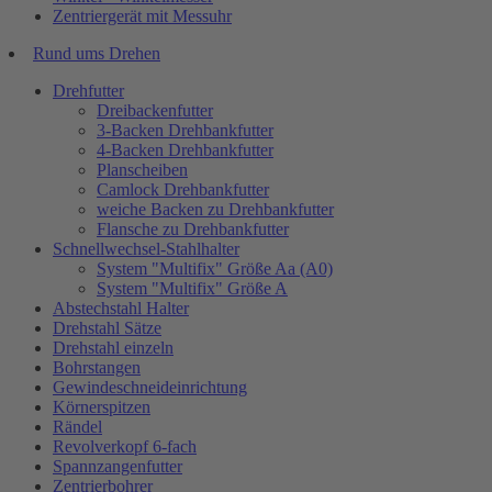
Zentriergerät mit Messuhr
Rund ums Drehen
Drehfutter
Dreibackenfutter
3-Backen Drehbankfutter
4-Backen Drehbankfutter
Planscheiben
Camlock Drehbankfutter
weiche Backen zu Drehbankfutter
Flansche zu Drehbankfutter
Schnellwechsel-Stahlhalter
System "Multifix" Größe Aa (A0)
System "Multifix" Größe A
Abstechstahl Halter
Drehstahl Sätze
Drehstahl einzeln
Bohrstangen
Gewindeschneideinrichtung
Körnerspitzen
Rändel
Revolverkopf 6-fach
Spannzangenfutter
Zentrierbohrer