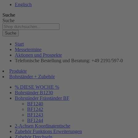
Englisch
Suche
Suche
Suche
Start
Messetermine
Aktionen und Prospekte
Telefonische Bestellung und Beratung: +49 2191/597-0
Produkte
Bohrständer + Zubehör
% DIESE WOCHE %
Bohrständer B1230
Bohrständer Fräsständer BF
BF1240
BF1242
BF1243
BF1244
2-Achsen Koordinatentische
Zubehör Funktions Erweiterungen
Zubehör Drechseln