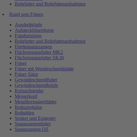
Bohrfutter und Bohrfutteraufnahmen
Rund ums Fräsen
Ausdrehköpfe
Aufsteckfräserdorne
Fräsdornringe
Bohrfutter und Bohrfutteraufnahmen
Direktspannzangen
Flächenspannfutter MK2
Flächenspannfutter SK30
Fräser
Fräser mit Wendeschneidplatte
Fräser Sätze
Gewindeschneidfutter
Gewindeschneidköpfe
Kreisschneider
Messerkopf
Metallkreissägeblätter
Reduzierhülse
Reibahlen
Senker und Entgrater
Spannzangenfutter
Spannzangen OZ