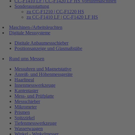
CC-F1410 LF | CC-F1420 LF HS Vorführmaschinen
Sonderausstattung
zu CC-F1210 | CC-F1220 HS
zu CC-F1410 LF | CC-F1420 LF HS
Maschinen-/Arbeitsleuchten
Digitale Messsysteme
Digitale Anbaumessschieber
Positionsanzeige und Glasmaßstäbe
Rund ums Messen
Messuhren und Magnetstative
Anreiß- und Höhenmessgeräte
Haarlineal
Innenmesswerkzeuge
Kantentaster
Mess- und Prüfplatte
Messschieber
Mikrometer
Prismen
Spitzzirkel
Tiefenmesswerkzeuge
Wasserwaagen
Winkel - Winkelmesser