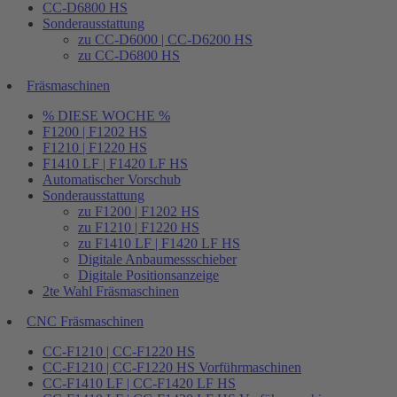
CC-D6800 HS
Sonderausstattung
zu CC-D6000 | CC-D6200 HS
zu CC-D6800 HS
Fräsmaschinen
% DIESE WOCHE %
F1200 | F1202 HS
F1210 | F1220 HS
F1410 LF | F1420 LF HS
Automatischer Vorschub
Sonderausstattung
zu F1200 | F1202 HS
zu F1210 | F1220 HS
zu F1410 LF | F1420 LF HS
Digitale Anbaumessschieber
Digitale Positionsanzeige
2te Wahl Fräsmaschinen
CNC Fräsmaschinen
CC-F1210 | CC-F1220 HS
CC-F1210 | CC-F1220 HS Vorführmaschinen
CC-F1410 LF | CC-F1420 LF HS