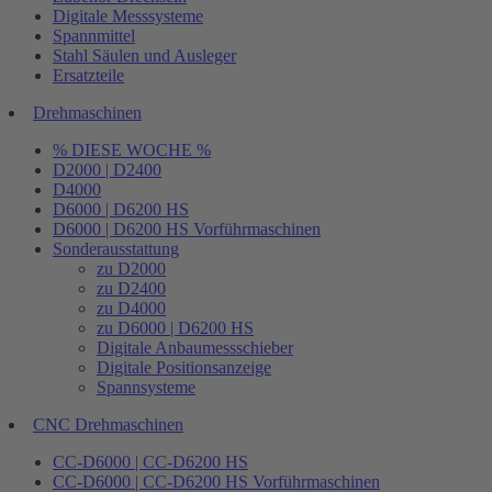
Digitale Messsysteme
Spannmittel
Stahl Säulen und Ausleger
Ersatzteile
Drehmaschinen
% DIESE WOCHE %
D2000 | D2400
D4000
D6000 | D6200 HS
D6000 | D6200 HS Vorführmaschinen
Sonderausstattung
zu D2000
zu D2400
zu D4000
zu D6000 | D6200 HS
Digitale Anbaumessschieber
Digitale Positionsanzeige
Spannsysteme
CNC Drehmaschinen
CC-D6000 | CC-D6200 HS
CC-D6000 | CC-D6200 HS Vorführmaschinen