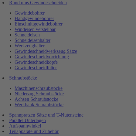
Rund ums Gewindeschneiden
Gewindebohrer
Handgewindebohrer
Einschnittgewindebohrer
Windeisen verstellbar
Schneideisen
Schneideisenhalter
Werkzeughalter
Gewindeschneidwerkzeug Sätze
Gewindeschneidvorrichtung
Gewindeschneidköpfe
Gewindeschneidfutter
Schraubstöcke
Maschinenschraubstöcke
Niederzug Schraubstöcke
Achsen Schraubstöcke
Werkbank Schraubstöcke
Spannpratzen Sätze und T-Nutensteine
Parallel Unterlagen
Aufspannwinkel
Teilapparate und Zubehör