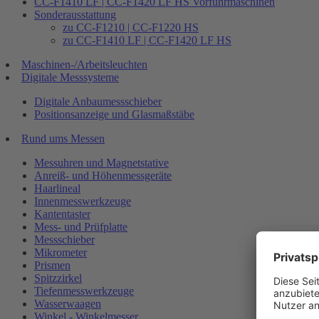
CC-F1410 LF | CC-F1420 LF HS Vorführmaschinen
Sonderausstattung
zu CC-F1210 | CC-F1220 HS
zu CC-F1410 LF | CC-F1420 LF HS
Maschinen-/Arbeitsleuchten
Digitale Messsysteme
Digitale Anbaumessschieber
Positionsanzeige und Glasmaßstäbe
Rund ums Messen
Messuhren und Magnetstative
Anreiß- und Höhenmessgeräte
Haarlineal
Innenmesswerkzeuge
Kantentaster
Mess- und Prüfplatte
Messschieber
Mikrometer
Prismen
Spitzzirkel
Tiefenmesswerkzeuge
Wasserwaagen
Winkel - Winkelmesser