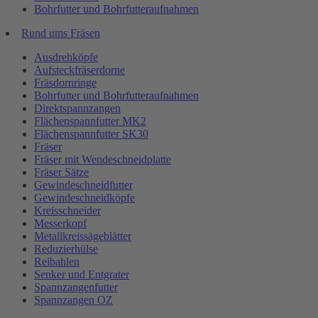
Bohrfutter und Bohrfutteraufnahmen
Rund ums Fräsen
Ausdrehköpfe
Aufsteckfräserdorne
Fräsdornringe
Bohrfutter und Bohrfutteraufnahmen
Direktspannzangen
Flächenspannfutter MK2
Flächenspannfutter SK30
Fräser
Fräser mit Wendeschneidplatte
Fräser Sätze
Gewindeschneidfutter
Gewindeschneidköpfe
Kreisschneider
Messerkopf
Metallkreissägeblätter
Reduzierhülse
Reibahlen
Senker und Entgrater
Spannzangenfutter
Spannzangen OZ