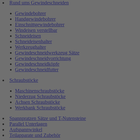
Rund ums Gewindeschneiden
Gewindebohrer
Handgewindebohrer
Einschnittgewindebohrer
Windeisen verstellbar
Schneideisen
Schneideisenhalter
Werkzeughalter
Gewindeschneidwerkzeug Sätze
Gewindeschneidvorrichtung
Gewindeschneidköpfe
Gewindeschneidfutter
Schraubstöcke
Maschinenschraubstöcke
Niederzug Schraubstöcke
Achsen Schraubstöcke
Werkbank Schraubstöcke
Spannpratzen Sätze und T-Nutensteine
Parallel Unterlagen
Aufspannwinkel
Teilapparate und Zubehör