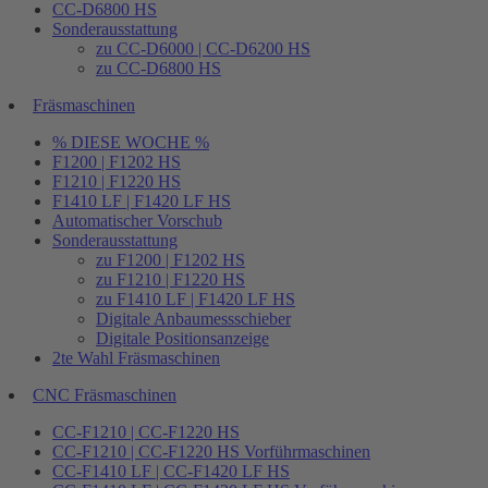
CC-D6800 HS
Sonderausstattung
zu CC-D6000 | CC-D6200 HS
zu CC-D6800 HS
Fräsmaschinen
% DIESE WOCHE %
F1200 | F1202 HS
F1210 | F1220 HS
F1410 LF | F1420 LF HS
Automatischer Vorschub
Sonderausstattung
zu F1200 | F1202 HS
zu F1210 | F1220 HS
zu F1410 LF | F1420 LF HS
Digitale Anbaumessschieber
Digitale Positionsanzeige
2te Wahl Fräsmaschinen
CNC Fräsmaschinen
CC-F1210 | CC-F1220 HS
CC-F1210 | CC-F1220 HS Vorführmaschinen
CC-F1410 LF | CC-F1420 LF HS