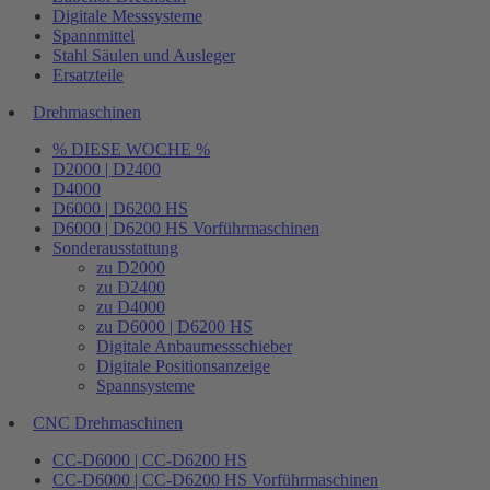
Digitale Messsysteme
Spannmittel
Stahl Säulen und Ausleger
Ersatzteile
Drehmaschinen
% DIESE WOCHE %
D2000 | D2400
D4000
D6000 | D6200 HS
D6000 | D6200 HS Vorführmaschinen
Sonderausstattung
zu D2000
zu D2400
zu D4000
zu D6000 | D6200 HS
Digitale Anbaumessschieber
Digitale Positionsanzeige
Spannsysteme
CNC Drehmaschinen
CC-D6000 | CC-D6200 HS
CC-D6000 | CC-D6200 HS Vorführmaschinen