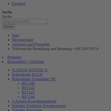
Englisch
Suche
Suche
Suche
Start
Messetermine
Aktionen und Prospekte
Telefonische Bestellung und Beratung: +49 2191/597-0
Produkte
Bohrständer + Zubehör
% DIESE WOCHE %
Bohrständer B1230
Bohrständer Fräsständer BF
BF1240
BF1242
BF1243
BF1244
2-Achsen Koordinatentische
Zubehör Funktions Erweiterungen
Zubehör Drechseln