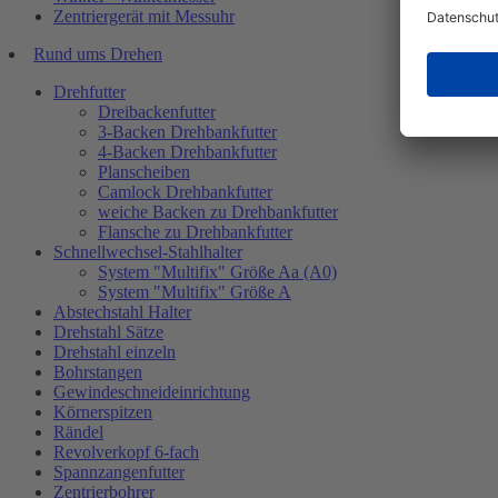
Zentriergerät mit Messuhr
Rund ums Drehen
Drehfutter
Dreibackenfutter
3-Backen Drehbankfutter
4-Backen Drehbankfutter
Planscheiben
Camlock Drehbankfutter
weiche Backen zu Drehbankfutter
Flansche zu Drehbankfutter
Schnellwechsel-Stahlhalter
System "Multifix" Größe Aa (A0)
System "Multifix" Größe A
Abstechstahl Halter
Drehstahl Sätze
Drehstahl einzeln
Bohrstangen
Gewindeschneideinrichtung
Körnerspitzen
Rändel
Revolverkopf 6-fach
Spannzangenfutter
Zentrierbohrer