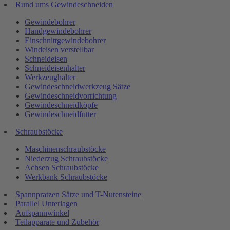
Rund ums Gewindeschneiden
Gewindebohrer
Handgewindebohrer
Einschnittgewindebohrer
Windeisen verstellbar
Schneideisen
Schneideisenhalter
Werkzeughalter
Gewindeschneidwerkzeug Sätze
Gewindeschneidvorrichtung
Gewindeschneidköpfe
Gewindeschneidfutter
Schraubstöcke
Maschinenschraubstöcke
Niederzug Schraubstöcke
Achsen Schraubstöcke
Werkbank Schraubstöcke
Spannpratzen Sätze und T-Nutensteine
Parallel Unterlagen
Aufspannwinkel
Teilapparate und Zubehör