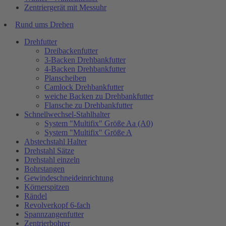
Zentriergerät mit Messuhr
Rund ums Drehen
Drehfutter
Dreibackenfutter
3-Backen Drehbankfutter
4-Backen Drehbankfutter
Planscheiben
Camlock Drehbankfutter
weiche Backen zu Drehbankfutter
Flansche zu Drehbankfutter
Schnellwechsel-Stahlhalter
System "Multifix" Größe Aa (A0)
System "Multifix" Größe A
Abstechstahl Halter
Drehstahl Sätze
Drehstahl einzeln
Bohrstangen
Gewindeschneideinrichtung
Körnerspitzen
Rändel
Revolverkopf 6-fach
Spannzangenfutter
Zentrierbohrer