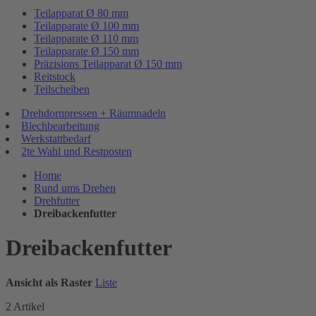
Teilapparat Ø 80 mm
Teilapparate Ø 100 mm
Teilapparate Ø 110 mm
Teilapparate Ø 150 mm
Präzisions Teilapparat Ø 150 mm
Reitstock
Teilscheiben
Drehdornpressen + Räumnadeln
Blechbearbeitung
Werkstattbedarf
2te Wahl und Restposten
Home
Rund ums Drehen
Drehfutter
Dreibackenfutter
Dreibackenfutter
Ansicht als
Raster
Liste
2
Artikel