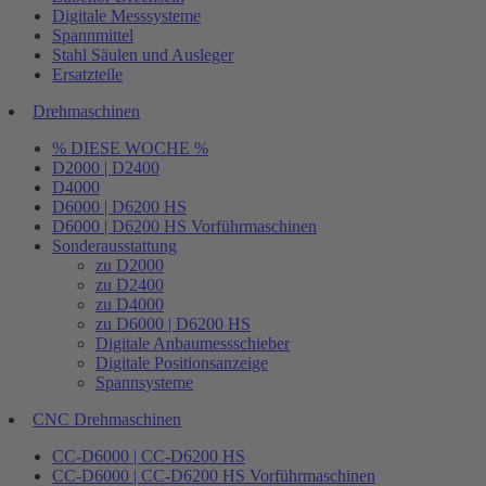
Digitale Messsysteme
Spannmittel
Stahl Säulen und Ausleger
Ersatzteile
Drehmaschinen
% DIESE WOCHE %
D2000 | D2400
D4000
D6000 | D6200 HS
D6000 | D6200 HS Vorführmaschinen
Sonderausstattung
zu D2000
zu D2400
zu D4000
zu D6000 | D6200 HS
Digitale Anbaumessschieber
Digitale Positionsanzeige
Spannsysteme
CNC Drehmaschinen
CC-D6000 | CC-D6200 HS
CC-D6000 | CC-D6200 HS Vorführmaschinen