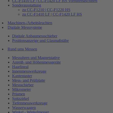
CC-F1410 LF | CC-F1420 LF HS Vorführmaschinen
Sonderausstattung
zu CC-F1210 | CC-F1220 HS
zu CC-F1410 LF | CC-F1420 LF HS
Maschinen-/Arbeitsleuchten
Digitale Messsysteme
Digitale Anbaumessschieber
Positionsanzeige und Glasmaßstäbe
Rund ums Messen
Messuhren und Magnetstative
Anreiß- und Höhenmessgeräte
Haarlineal
Innenmesswerkzeuge
Kantentaster
Mess- und Prüfplatte
Messschieber
Mikrometer
Prismen
Spitzzirkel
Tiefenmesswerkzeuge
Wasserwaagen
Winkel - Winkelmesser