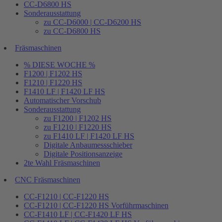
CC-D6800 HS
Sonderausstattung
zu CC-D6000 | CC-D6200 HS
zu CC-D6800 HS
Fräsmaschinen
% DIESE WOCHE %
F1200 | F1202 HS
F1210 | F1220 HS
F1410 LF | F1420 LF HS
Automatischer Vorschub
Sonderausstattung
zu F1200 | F1202 HS
zu F1210 | F1220 HS
zu F1410 LF | F1420 LF HS
Digitale Anbaumessschieber
Digitale Positionsanzeige
2te Wahl Fräsmaschinen
CNC Fräsmaschinen
CC-F1210 | CC-F1220 HS
CC-F1210 | CC-F1220 HS Vorführmaschinen
CC-F1410 LF | CC-F1420 LF HS