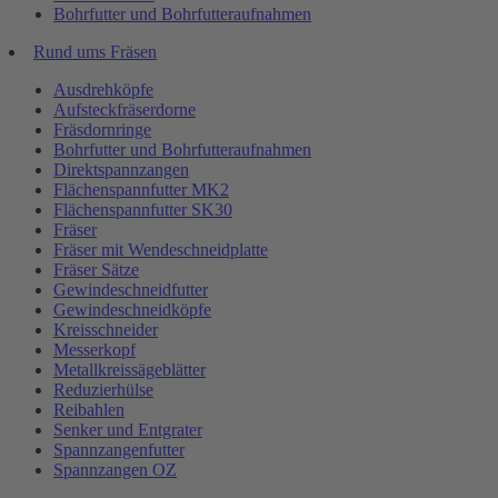
Bohrfutter und Bohrfutteraufnahmen
Rund ums Fräsen
Ausdrehköpfe
Aufsteckfräserdorne
Fräsdornringe
Bohrfutter und Bohrfutteraufnahmen
Direktspannzangen
Flächenspannfutter MK2
Flächenspannfutter SK30
Fräser
Fräser mit Wendeschneidplatte
Fräser Sätze
Gewindeschneidfutter
Gewindeschneidköpfe
Kreisschneider
Messerkopf
Metallkreissägeblätter
Reduzierhülse
Reibahlen
Senker und Entgrater
Spannzangenfutter
Spannzangen OZ