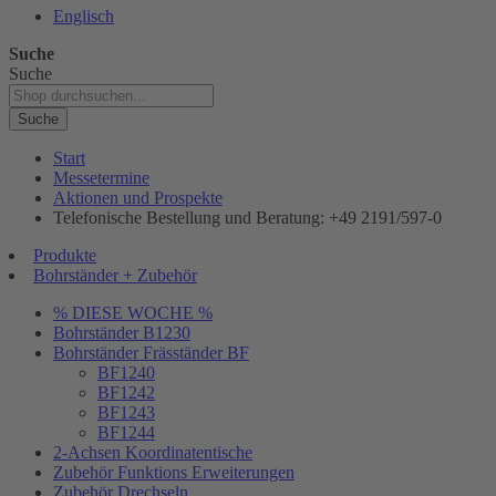
Englisch
Suche
Suche
Suche
Start
Messetermine
Aktionen und Prospekte
Telefonische Bestellung und Beratung: +49 2191/597-0
Produkte
Bohrständer + Zubehör
% DIESE WOCHE %
Bohrständer B1230
Bohrständer Fräsständer BF
BF1240
BF1242
BF1243
BF1244
2-Achsen Koordinatentische
Zubehör Funktions Erweiterungen
Zubehör Drechseln