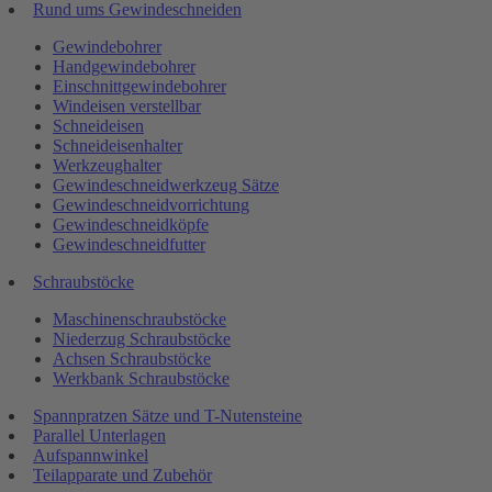
Rund ums Gewindeschneiden
Gewindebohrer
Handgewindebohrer
Einschnittgewindebohrer
Windeisen verstellbar
Schneideisen
Schneideisenhalter
Werkzeughalter
Gewindeschneidwerkzeug Sätze
Gewindeschneidvorrichtung
Gewindeschneidköpfe
Gewindeschneidfutter
Schraubstöcke
Maschinenschraubstöcke
Niederzug Schraubstöcke
Achsen Schraubstöcke
Werkbank Schraubstöcke
Spannpratzen Sätze und T-Nutensteine
Parallel Unterlagen
Aufspannwinkel
Teilapparate und Zubehör