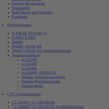
Digitale Messsysteme
Spannmittel
Stahl Säulen und Ausleger
Ersatzteile
Drehmaschinen
% DIESE WOCHE %
D2000 | D2400
D4000
D6000 | D6200 HS
D6000 | D6200 HS Vorführmaschinen
Sonderausstattung
zu D2000
zu D2400
zu D4000
zu D6000 | D6200 HS
Digitale Anbaumessschieber
Digitale Positionsanzeige
Spannsysteme
CNC Drehmaschinen
CC-D6000 | CC-D6200 HS
CC-D6000 | CC-D6200 HS Vorführmaschinen