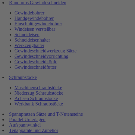
Rund ums Gewindeschneiden
Gewindebohrer
Handgewindebohrer
Einschnittgewindebohrer
Windeisen verstellbar
Schneideisen
Schneideisenhalter
Werkzeughalter
Gewindeschneidwerkzeug Sätze
Gewindeschneidvorrichtung
Gewindeschneidköpfe
Gewindeschneidfutter
Schraubstöcke
Maschinenschraubstöcke
Niederzug Schraubstöcke
Achsen Schraubstöcke
Werkbank Schraubstöcke
Spannpratzen Sätze und T-Nutensteine
Parallel Unterlagen
Aufspannwinkel
Teilapparate und Zubehör