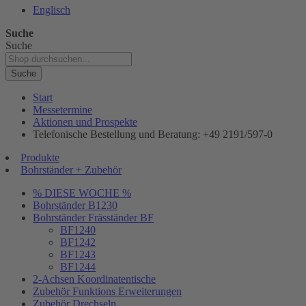
Englisch
Suche
Suche
Suche
Start
Messetermine
Aktionen und Prospekte
Telefonische Bestellung und Beratung: +49 2191/597-0
Produkte
Bohrständer + Zubehör
% DIESE WOCHE %
Bohrständer B1230
Bohrständer Fräsständer BF
BF1240
BF1242
BF1243
BF1244
2-Achsen Koordinatentische
Zubehör Funktions Erweiterungen
Zubehör Drechseln