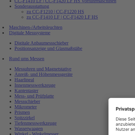
CC-F1410 LF | CC-F1420 LF HS Vorführmaschinen
Sonderausstattung
zu CC-F1210 | CC-F1220 HS
zu CC-F1410 LF | CC-F1420 LF HS
Maschinen-/Arbeitsleuchten
Digitale Messsysteme
Digitale Anbaumessschieber
Positionsanzeige und Glasmaßstäbe
Rund ums Messen
Messuhren und Magnetstative
Anreiß- und Höhenmessgeräte
Haarlineal
Innenmesswerkzeuge
Kantentaster
Mess- und Prüfplatte
Messschieber
Mikrometer
Prismen
Spitzzirkel
Tiefenmesswerkzeuge
Wasserwaagen
Winkel - Winkelmesser