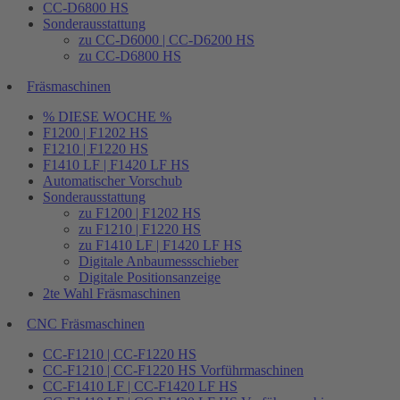
CC-D6800 HS
Sonderausstattung
zu CC-D6000 | CC-D6200 HS
zu CC-D6800 HS
Fräsmaschinen
% DIESE WOCHE %
F1200 | F1202 HS
F1210 | F1220 HS
F1410 LF | F1420 LF HS
Automatischer Vorschub
Sonderausstattung
zu F1200 | F1202 HS
zu F1210 | F1220 HS
zu F1410 LF | F1420 LF HS
Digitale Anbaumessschieber
Digitale Positionsanzeige
2te Wahl Fräsmaschinen
CNC Fräsmaschinen
CC-F1210 | CC-F1220 HS
CC-F1210 | CC-F1220 HS Vorführmaschinen
CC-F1410 LF | CC-F1420 LF HS