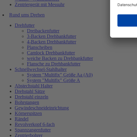
Zentriergerät mit Messuhr
Rund ums Drehen
Drehfutter
Dreibackenfutter
3-Backen Drehbankfutter
4-Backen Drehbankfutter
Planscheiben
Camlock Drehbankfutter
weiche Backen zu Drehbankfutter
Flansche zu Drehbankfutter
Schnellwechsel-Stahlhalter
System "Multifix" Größe Aa (A0)
System "Multifix" Größe A
Abstechstahl Halter
Drehstahl Sätze
Drehstahl einzeln
Bohrstangen
Gewindeschneideinrichtung
Körnerspitzen
Rändel
Revolverkopf 6-fach
Spannzangenfutter
Zentrierbohrer