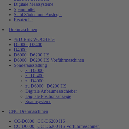
Digitale Messsysteme
Spannmittel
Stahl Säulen und Ausleger
Ersatzteile
Drehmaschinen
% DIESE WOCHE %
D2000 | D2400
D4000
D6000 | D6200 HS
D6000 | D6200 HS Vorführmaschinen
Sonderausstattung
zu D2000
zu D2400
zu D4000
zu D6000 | D6200 HS
Digitale Anbaumessschieber
Digitale Positionsanzeige
Spannsysteme
CNC Drehmaschinen
CC-D6000 | CC-D6200 HS
CC-D6000 | CC-D6200 HS Vorführmaschinen