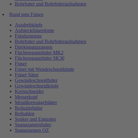
Bohrfutter und Bohrfutteraufnahmen
Rund ums Fräsen
Ausdrehköpfe
Aufsteckfräserdorne
Fräsdornringe
Bohrfutter und Bohrfutteraufnahmen
Direktspannzangen
Flächenspannfutter MK2
Flächenspannfutter SK30
Fräser
Fräser mit Wendeschneidplatte
Fräser Sätze
Gewindeschneidfutter
Gewindeschneidköpfe
Kreisschneider
Messerkopf
Metallkreissägeblätter
Reduzierhülse
Reibahlen
Senker und Entgrater
Spannzangenfutter
Spannzangen OZ