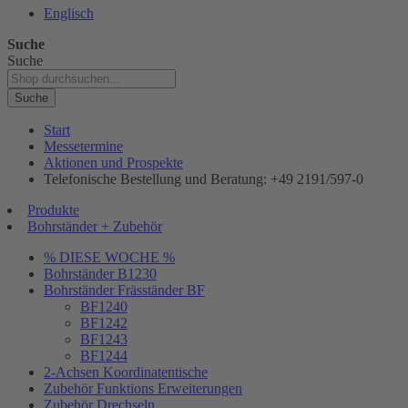
Englisch
Suche
Suche
Suche
Start
Messetermine
Aktionen und Prospekte
Telefonische Bestellung und Beratung: +49 2191/597-0
Produkte
Bohrständer + Zubehör
% DIESE WOCHE %
Bohrständer B1230
Bohrständer Fräsständer BF
BF1240
BF1242
BF1243
BF1244
2-Achsen Koordinatentische
Zubehör Funktions Erweiterungen
Zubehör Drechseln