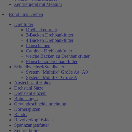
Zentriergerät mit Messuhr
Rund ums Drehen
Drehfutter
Dreibackenfutter
3-Backen Drehbankfutter
4-Backen Drehbankfutter
Planscheiben
Camlock Drehbankfutter
weiche Backen zu Drehbankfutter
Flansche zu Drehbankfutter
Schnellwechsel-Stahlhalter
System "Multifix" Größe Aa (A0)
System "Multifix" Größe A
Abstechstahl Halter
Drehstahl Sätze
Drehstahl einzeln
Bohrstangen
Gewindeschneideinrichtung
Körnerspitzen
Rändel
Revolverkopf 6-fach
Spannzangenfutter
Zentrierbohrer