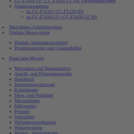
CC-F1410 LF | CC-F1420 LF HS Vorführmaschinen
Sonderausstattung
zu CC-F1210 | CC-F1220 HS
zu CC-F1410 LF | CC-F1420 LF HS
Maschinen-/Arbeitsleuchten
Digitale Messsysteme
Digitale Anbaumessschieber
Positionsanzeige und Glasmaßstäbe
Rund ums Messen
Messuhren und Magnetstative
Anreiß- und Höhenmessgeräte
Haarlineal
Innenmesswerkzeuge
Kantentaster
Mess- und Prüfplatte
Messschieber
Mikrometer
Prismen
Spitzzirkel
Tiefenmesswerkzeuge
Wasserwaagen
Winkel - Winkelmesser