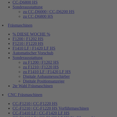
CC-D6800 HS
Sonderausstattung
zu CC-D6000 | CC-D6200 HS
zu CC-D6800 HS
Fräsmaschinen
% DIESE WOCHE %
F1200 | F1202 HS
F1210 | F1220 HS
F1410 LF | F1420 LF HS
Automatischer Vorschub
Sonderausstattung
zu F1200 | F1202 HS
zu F1210 | F1220 HS
zu F1410 LF | F1420 LF HS
Digitale Anbaumessschieber
Digitale Positionsanzeige
2te Wahl Fräsmaschinen
CNC Fräsmaschinen
CC-F1210 | CC-F1220 HS
CC-F1210 | CC-F1220 HS Vorführmaschinen
CC-F1410 LF | CC-F1420 LF HS