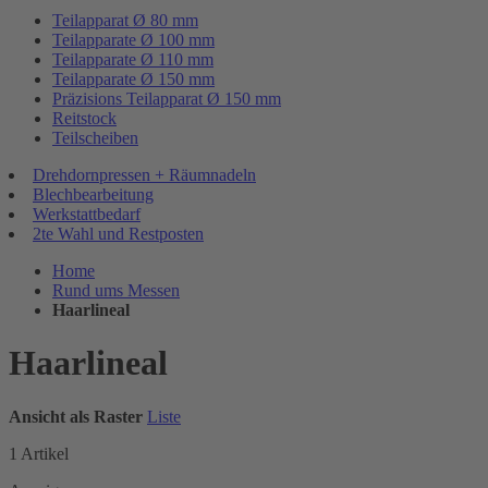
Teilapparat Ø 80 mm
Teilapparate Ø 100 mm
Teilapparate Ø 110 mm
Teilapparate Ø 150 mm
Präzisions Teilapparat Ø 150 mm
Reitstock
Teilscheiben
Drehdornpressen + Räumnadeln
Blechbearbeitung
Werkstattbedarf
2te Wahl und Restposten
Home
Rund ums Messen
Haarlineal
Haarlineal
Ansicht als
Raster
Liste
1
Artikel