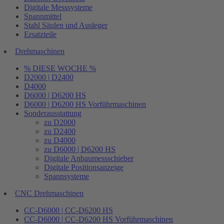
Digitale Messsysteme
Spannmittel
Stahl Säulen und Ausleger
Ersatzteile
Drehmaschinen
% DIESE WOCHE %
D2000 | D2400
D4000
D6000 | D6200 HS
D6000 | D6200 HS Vorführmaschinen
Sonderausstattung
zu D2000
zu D2400
zu D4000
zu D6000 | D6200 HS
Digitale Anbaumessschieber
Digitale Positionsanzeige
Spannsysteme
CNC Drehmaschinen
CC-D6000 | CC-D6200 HS
CC-D6000 | CC-D6200 HS Vorführmaschinen