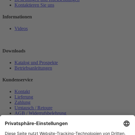
Kontaktieren Sie uns
Informationen
Videos
Downloads
Katalog und Prospekte
Betriebsanleitungen
Kundenservice
Kontakt
Lieferung
Zahlung
Umtausch / Retoure
AGB / Widerrufsbelehrung
Onlinesupport
Datenschutzerklärung
Impressum
Bestellung widerrufen