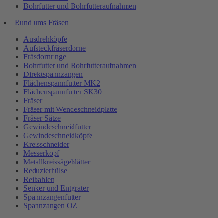
Bohrfutter und Bohrfutteraufnahmen
Rund ums Fräsen
Ausdrehköpfe
Aufsteckfräserdorne
Fräsdornringe
Bohrfutter und Bohrfutteraufnahmen
Direktspannzangen
Flächenspannfutter MK2
Flächenspannfutter SK30
Fräser
Fräser mit Wendeschneidplatte
Fräser Sätze
Gewindeschneidfutter
Gewindeschneidköpfe
Kreisschneider
Messerkopf
Metallkreissägeblätter
Reduzierhülse
Reibahlen
Senker und Entgrater
Spannzangenfutter
Spannzangen OZ