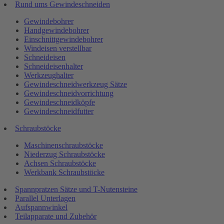
Rund ums Gewindeschneiden
Gewindebohrer
Handgewindebohrer
Einschnittgewindebohrer
Windeisen verstellbar
Schneideisen
Schneideisenhalter
Werkzeughalter
Gewindeschneidwerkzeug Sätze
Gewindeschneidvorrichtung
Gewindeschneidköpfe
Gewindeschneidfutter
Schraubstöcke
Maschinenschraubstöcke
Niederzug Schraubstöcke
Achsen Schraubstöcke
Werkbank Schraubstöcke
Spannpratzen Sätze und T-Nutensteine
Parallel Unterlagen
Aufspannwinkel
Teilapparate und Zubehör