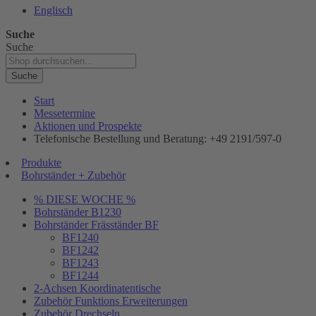
Englisch
Suche
Suche
Suche
Start
Messetermine
Aktionen und Prospekte
Telefonische Bestellung und Beratung: +49 2191/597-0
Produkte
Bohrständer + Zubehör
% DIESE WOCHE %
Bohrständer B1230
Bohrständer Fräsständer BF
BF1240
BF1242
BF1243
BF1244
2-Achsen Koordinatentische
Zubehör Funktions Erweiterungen
Zubehör Drechseln