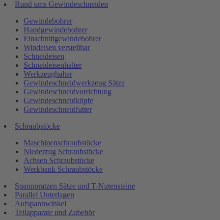
Rund ums Gewindeschneiden
Gewindebohrer
Handgewindebohrer
Einschnittgewindebohrer
Windeisen verstellbar
Schneideisen
Schneideisenhalter
Werkzeughalter
Gewindeschneidwerkzeug Sätze
Gewindeschneidvorrichtung
Gewindeschneidköpfe
Gewindeschneidfutter
Schraubstöcke
Maschinenschraubstöcke
Niederzug Schraubstöcke
Achsen Schraubstöcke
Werkbank Schraubstöcke
Spannpratzen Sätze und T-Nutensteine
Parallel Unterlagen
Aufspannwinkel
Teilapparate und Zubehör