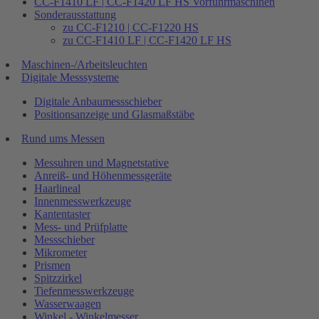
CC-F1410 LF | CC-F1420 LF HS Vorführmaschinen
Sonderausstattung
zu CC-F1210 | CC-F1220 HS
zu CC-F1410 LF | CC-F1420 LF HS
Maschinen-/Arbeitsleuchten
Digitale Messsysteme
Digitale Anbaumessschieber
Positionsanzeige und Glasmaßstäbe
Rund ums Messen
Messuhren und Magnetstative
Anreiß- und Höhenmessgeräte
Haarlineal
Innenmesswerkzeuge
Kantentaster
Mess- und Prüfplatte
Messschieber
Mikrometer
Prismen
Spitzzirkel
Tiefenmesswerkzeuge
Wasserwaagen
Winkel - Winkelmesser