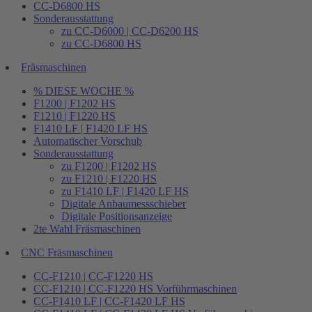
CC-D6800 HS
Sonderausstattung
zu CC-D6000 | CC-D6200 HS
zu CC-D6800 HS
Fräsmaschinen
% DIESE WOCHE %
F1200 | F1202 HS
F1210 | F1220 HS
F1410 LF | F1420 LF HS
Automatischer Vorschub
Sonderausstattung
zu F1200 | F1202 HS
zu F1210 | F1220 HS
zu F1410 LF | F1420 LF HS
Digitale Anbaumessschieber
Digitale Positionsanzeige
2te Wahl Fräsmaschinen
CNC Fräsmaschinen
CC-F1210 | CC-F1220 HS
CC-F1210 | CC-F1220 HS Vorführmaschinen
CC-F1410 LF | CC-F1420 LF HS