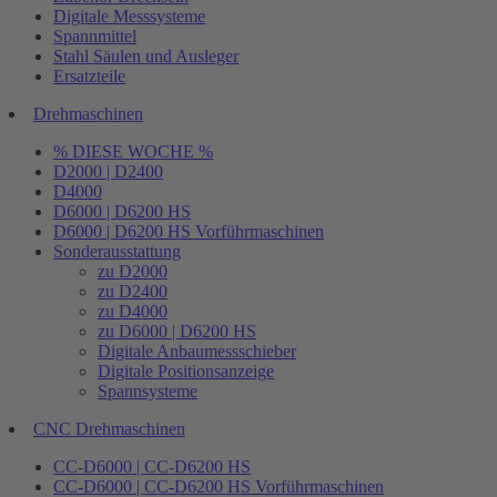
Digitale Messsysteme
Spannmittel
Stahl Säulen und Ausleger
Ersatzteile
Drehmaschinen
% DIESE WOCHE %
D2000 | D2400
D4000
D6000 | D6200 HS
D6000 | D6200 HS Vorführmaschinen
Sonderausstattung
zu D2000
zu D2400
zu D4000
zu D6000 | D6200 HS
Digitale Anbaumessschieber
Digitale Positionsanzeige
Spannsysteme
CNC Drehmaschinen
CC-D6000 | CC-D6200 HS
CC-D6000 | CC-D6200 HS Vorführmaschinen