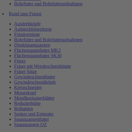
Bohrfutter und Bohrfutteraufnahmen
Rund ums Fräsen
Ausdrehköpfe
Aufsteckfräserdorne
Fräsdornringe
Bohrfutter und Bohrfutteraufnahmen
Direktspannzangen
Flächenspannfutter MK2
Flächenspannfutter SK30
Fräser
Fräser mit Wendeschneidplatte
Fräser Sätze
Gewindeschneidfutter
Gewindeschneidköpfe
Kreisschneider
Messerkopf
Metallkreissägeblätter
Reduzierhülse
Reibahlen
Senker und Entgrater
Spannzangenfutter
Spannzangen OZ