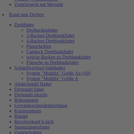
Zentriergerät mit Messuhr
Rund ums Drehen
Drehfutter
Dreibackenfutter
3-Backen Drehbankfutter
4-Backen Drehbankfutter
Planscheiben
Camlock Drehbankfutter
weiche Backen zu Drehbankfutter
Flansche zu Drehbankfutter
Schnellwechsel-Stahlhalter
System "Multifix" Größe Aa (A0)
System "Multifix" Größe A
Abstechstahl Halter
Drehstahl Sätze
Drehstahl einzeln
Bohrstangen
Gewindeschneideinrichtung
Körnerspitzen
Rändel
Revolverkopf 6-fach
Spannzangenfutter
Zentrierbohrer