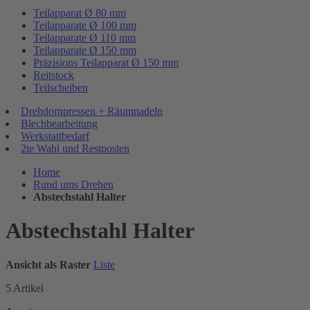
Teilapparat Ø 80 mm
Teilapparate Ø 100 mm
Teilapparate Ø 110 mm
Teilapparate Ø 150 mm
Präzisions Teilapparat Ø 150 mm
Reitstock
Teilscheiben
Drehdornpressen + Räumnadeln
Blechbearbeitung
Werkstattbedarf
2te Wahl und Restposten
Home
Rund ums Drehen
Abstechstahl Halter
Abstechstahl Halter
Ansicht als
Raster
Liste
5
Artikel