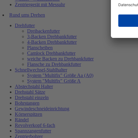
Zentriergerät mit Messuhr
Rund ums Drehen
Drehfutter
Dreibackenfutter
3-Backen Drehbankfutter
4-Backen Drehbankfutter
Planscheiben
Camlock Drehbankfutter
weiche Backen zu Drehbankfutter
Flansche zu Drehbankfutter
Schnellwechsel-Stahlhalter
System "Multifix" Größe Aa (A0)
System "Multifix" Größe A
Abstechstahl Halter
Drehstahl Sätze
Drehstahl einzeln
Bohrstangen
Gewindeschneideinrichtung
Körnerspitzen
Rändel
Revolverkopf 6-fach
Spannzangenfutter
Zentrierbohrer