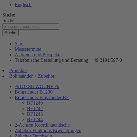
Englisch
Suche
Suche
Suche
Start
Messetermine
Aktionen und Prospekte
Telefonische Bestellung und Beratung: +49 2191/597-0
Produkte
Bohrständer + Zubehör
% DIESE WOCHE %
Bohrständer B1230
Bohrständer Fräsständer BF
BF1240
BF1242
BF1243
BF1244
2-Achsen Koordinatentische
Zubehör Funktions Erweiterungen
Zubehör Drechseln