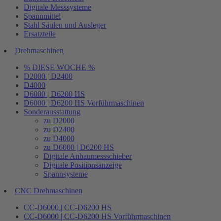
Digitale Messsysteme
Spannmittel
Stahl Säulen und Ausleger
Ersatzteile
Drehmaschinen
% DIESE WOCHE %
D2000 | D2400
D4000
D6000 | D6200 HS
D6000 | D6200 HS Vorführmaschinen
Sonderausstattung
zu D2000
zu D2400
zu D4000
zu D6000 | D6200 HS
Digitale Anbaumessschieber
Digitale Positionsanzeige
Spannsysteme
CNC Drehmaschinen
CC-D6000 | CC-D6200 HS
CC-D6000 | CC-D6200 HS Vorführmaschinen