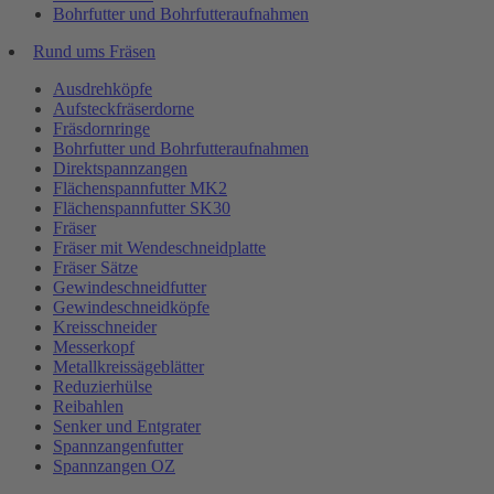
Bohrfutter und Bohrfutteraufnahmen
Rund ums Fräsen
Ausdrehköpfe
Aufsteckfräserdorne
Fräsdornringe
Bohrfutter und Bohrfutteraufnahmen
Direktspannzangen
Flächenspannfutter MK2
Flächenspannfutter SK30
Fräser
Fräser mit Wendeschneidplatte
Fräser Sätze
Gewindeschneidfutter
Gewindeschneidköpfe
Kreisschneider
Messerkopf
Metallkreissägeblätter
Reduzierhülse
Reibahlen
Senker und Entgrater
Spannzangenfutter
Spannzangen OZ