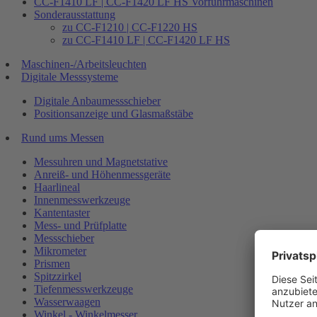
CC-F1410 LF | CC-F1420 LF HS Vorführmaschinen
Sonderausstattung
zu CC-F1210 | CC-F1220 HS
zu CC-F1410 LF | CC-F1420 LF HS
Maschinen-/Arbeitsleuchten
Digitale Messsysteme
Digitale Anbaumessschieber
Positionsanzeige und Glasmaßstäbe
Rund ums Messen
Messuhren und Magnetstative
Anreiß- und Höhenmessgeräte
Haarlineal
Innenmesswerkzeuge
Kantentaster
Mess- und Prüfplatte
Messschieber
Mikrometer
Prismen
Spitzzirkel
Tiefenmesswerkzeuge
Wasserwaagen
Winkel - Winkelmesser