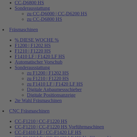
CC-D6800 HS
Sonderausstattung
zu CC-D6000 | CC-D6200 HS
zu CC-D6800 HS
Fräsmaschinen
% DIESE WOCHE %
F1200 | F1202 HS
F1210 | F1220 HS
F1410 LF | F1420 LF HS
Automatischer Vorschub
Sonderausstattung
zu F1200 | F1202 HS
zu F1210 | F1220 HS
zu F1410 LF | F1420 LF HS
Digitale Anbaumessschieber
Digitale Positionsanzeige
2te Wahl Fräsmaschinen
CNC Fräsmaschinen
CC-F1210 | CC-F1220 HS
CC-F1210 | CC-F1220 HS Vorführmaschinen
CC-F1410 LF | CC-F1420 LF HS