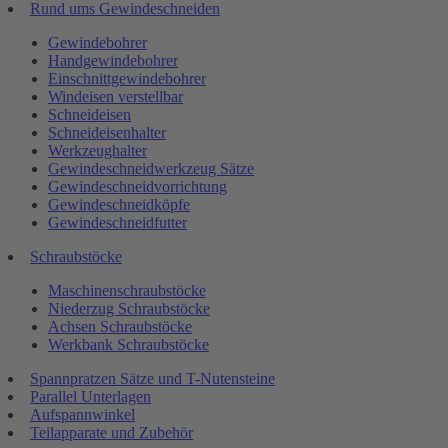
Rund ums Gewindeschneiden
Gewindebohrer
Handgewindebohrer
Einschnittgewindebohrer
Windeisen verstellbar
Schneideisen
Schneideisenhalter
Werkzeughalter
Gewindeschneidwerkzeug Sätze
Gewindeschneidvorrichtung
Gewindeschneidköpfe
Gewindeschneidfutter
Schraubstöcke
Maschinenschraubstöcke
Niederzug Schraubstöcke
Achsen Schraubstöcke
Werkbank Schraubstöcke
Spannpratzen Sätze und T-Nutensteine
Parallel Unterlagen
Aufspannwinkel
Teilapparate und Zubehör