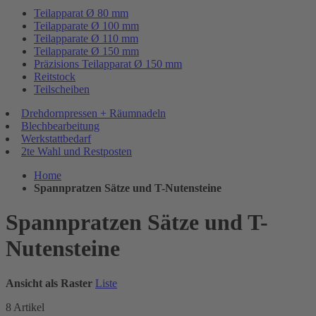
Teilapparat Ø 80 mm
Teilapparate Ø 100 mm
Teilapparate Ø 110 mm
Teilapparate Ø 150 mm
Präzisions Teilapparat Ø 150 mm
Reitstock
Teilscheiben
Drehdornpressen + Räumnadeln
Blechbearbeitung
Werkstattbedarf
2te Wahl und Restposten
Home
Spannpratzen Sätze und T-Nutensteine
Spannpratzen Sätze und T-
Nutensteine
Ansicht als
Raster
Liste
8
Artikel