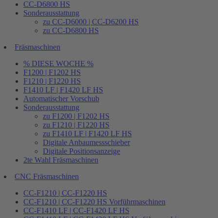
CC-D6800 HS
Sonderausstattung
zu CC-D6000 | CC-D6200 HS
zu CC-D6800 HS
Fräsmaschinen
% DIESE WOCHE %
F1200 | F1202 HS
F1210 | F1220 HS
F1410 LF | F1420 LF HS
Automatischer Vorschub
Sonderausstattung
zu F1200 | F1202 HS
zu F1210 | F1220 HS
zu F1410 LF | F1420 LF HS
Digitale Anbaumessschieber
Digitale Positionsanzeige
2te Wahl Fräsmaschinen
CNC Fräsmaschinen
CC-F1210 | CC-F1220 HS
CC-F1210 | CC-F1220 HS Vorführmaschinen
CC-F1410 LF | CC-F1420 LF HS