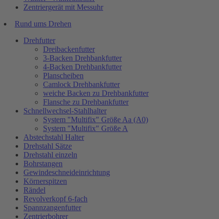
Zentriergerät mit Messuhr
Rund ums Drehen
Drehfutter
Dreibackenfutter
3-Backen Drehbankfutter
4-Backen Drehbankfutter
Planscheiben
Camlock Drehbankfutter
weiche Backen zu Drehbankfutter
Flansche zu Drehbankfutter
Schnellwechsel-Stahlhalter
System "Multifix" Größe Aa (A0)
System "Multifix" Größe A
Abstechstahl Halter
Drehstahl Sätze
Drehstahl einzeln
Bohrstangen
Gewindeschneideinrichtung
Körnerspitzen
Rändel
Revolverkopf 6-fach
Spannzangenfutter
Zentrierbohrer