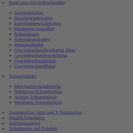
Rund ums Gewindeschneiden
Gewindebohrer
Handgewindebohrer
Einschnittgewindebohrer
Windeisen verstellbar
Schneideisen
Schneideisenhalter
Werkzeughalter
Gewindeschneidwerkzeug Sätze
Gewindeschneidvorrichtung
Gewindeschneidköpfe
Gewindeschneidfutter
Schraubstöcke
Maschinenschraubstöcke
Niederzug Schraubstöcke
Achsen Schraubstöcke
Werkbank Schraubstöcke
Spannpratzen Sätze und T-Nutensteine
Parallel Unterlagen
Aufspannwinkel
Teilapparate und Zubehör