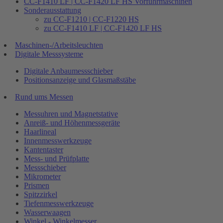
CC-F1410 LF | CC-F1420 LF HS Vorführmaschinen
Sonderausstattung
zu CC-F1210 | CC-F1220 HS
zu CC-F1410 LF | CC-F1420 LF HS
Maschinen-/Arbeitsleuchten
Digitale Messsysteme
Digitale Anbaumessschieber
Positionsanzeige und Glasmaßstäbe
Rund ums Messen
Messuhren und Magnetstative
Anreiß- und Höhenmessgeräte
Haarlineal
Innenmesswerkzeuge
Kantentaster
Mess- und Prüfplatte
Messschieber
Mikrometer
Prismen
Spitzzirkel
Tiefenmesswerkzeuge
Wasserwaagen
Winkel - Winkelmesser