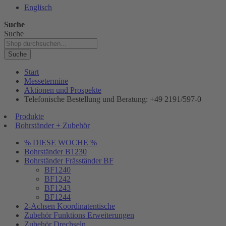
Englisch
Suche
Suche
Suche
Start
Messetermine
Aktionen und Prospekte
Telefonische Bestellung und Beratung: +49 2191/597-0
Produkte
Bohrständer + Zubehör
% DIESE WOCHE %
Bohrständer B1230
Bohrständer Fräsständer BF
BF1240
BF1242
BF1243
BF1244
2-Achsen Koordinatentische
Zubehör Funktions Erweiterungen
Zubehör Drechseln