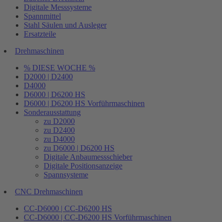
Digitale Messsysteme
Spannmittel
Stahl Säulen und Ausleger
Ersatzteile
Drehmaschinen
% DIESE WOCHE %
D2000 | D2400
D4000
D6000 | D6200 HS
D6000 | D6200 HS Vorführmaschinen
Sonderausstattung
zu D2000
zu D2400
zu D4000
zu D6000 | D6200 HS
Digitale Anbaumessschieber
Digitale Positionsanzeige
Spannsysteme
CNC Drehmaschinen
CC-D6000 | CC-D6200 HS
CC-D6000 | CC-D6200 HS Vorführmaschinen