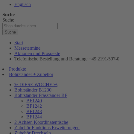
Englisch
Suche
Suche
Suche
Start
Messetermine
Aktionen und Prospekte
Telefonische Bestellung und Beratung: +49 2191/597-0
Produkte
Bohrständer + Zubehör
% DIESE WOCHE %
Bohrständer B1230
Bohrständer Fräsständer BF
BF1240
BF1242
BF1243
BF1244
2-Achsen Koordinatentische
Zubehör Funktions Erweiterungen
Zubehör Drechseln