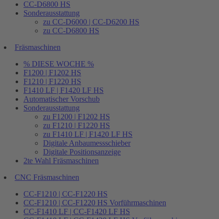
CC-D6800 HS
Sonderausstattung
zu CC-D6000 | CC-D6200 HS
zu CC-D6800 HS
Fräsmaschinen
% DIESE WOCHE %
F1200 | F1202 HS
F1210 | F1220 HS
F1410 LF | F1420 LF HS
Automatischer Vorschub
Sonderausstattung
zu F1200 | F1202 HS
zu F1210 | F1220 HS
zu F1410 LF | F1420 LF HS
Digitale Anbaumessschieber
Digitale Positionsanzeige
2te Wahl Fräsmaschinen
CNC Fräsmaschinen
CC-F1210 | CC-F1220 HS
CC-F1210 | CC-F1220 HS Vorführmaschinen
CC-F1410 LF | CC-F1420 LF HS