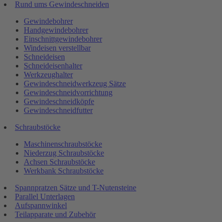
Rund ums Gewindeschneiden
Gewindebohrer
Handgewindebohrer
Einschnittgewindebohrer
Windeisen verstellbar
Schneideisen
Schneideisenhalter
Werkzeughalter
Gewindeschneidwerkzeug Sätze
Gewindeschneidvorrichtung
Gewindeschneidköpfe
Gewindeschneidfutter
Schraubstöcke
Maschinenschraubstöcke
Niederzug Schraubstöcke
Achsen Schraubstöcke
Werkbank Schraubstöcke
Spannpratzen Sätze und T-Nutensteine
Parallel Unterlagen
Aufspannwinkel
Teilapparate und Zubehör