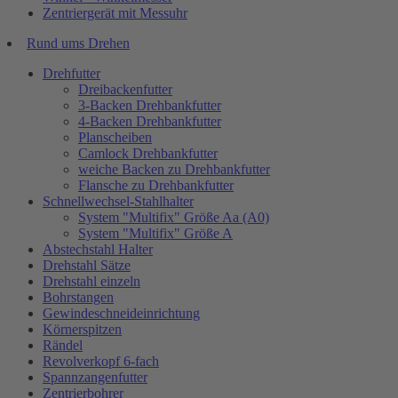
Zentriergerät mit Messuhr
Rund ums Drehen
Drehfutter
Dreibackenfutter
3-Backen Drehbankfutter
4-Backen Drehbankfutter
Planscheiben
Camlock Drehbankfutter
weiche Backen zu Drehbankfutter
Flansche zu Drehbankfutter
Schnellwechsel-Stahlhalter
System "Multifix" Größe Aa (A0)
System "Multifix" Größe A
Abstechstahl Halter
Drehstahl Sätze
Drehstahl einzeln
Bohrstangen
Gewindeschneideinrichtung
Körnerspitzen
Rändel
Revolverkopf 6-fach
Spannzangenfutter
Zentrierbohrer