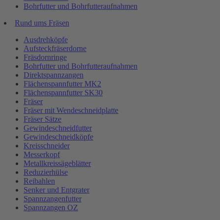
Bohrfutter und Bohrfutteraufnahmen
Rund ums Fräsen
Ausdrehköpfe
Aufsteckfräserdorne
Fräsdornringe
Bohrfutter und Bohrfutteraufnahmen
Direktspannzangen
Flächenspannfutter MK2
Flächenspannfutter SK30
Fräser
Fräser mit Wendeschneidplatte
Fräser Sätze
Gewindeschneidfutter
Gewindeschneidköpfe
Kreisschneider
Messerkopf
Metallkreissägeblätter
Reduzierhülse
Reibahlen
Senker und Entgrater
Spannzangenfutter
Spannzangen OZ