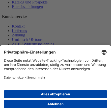
Katalog und Prospekte
Betriebsanleitungen
Kundenservice
Kontakt
Lieferung
Zahlung
Umtausch / Retoure
AGB / Widerrufsbelehrung
Onlinesupport
Datenschutzerklärung
Impressum
Bestellung widerrufen
Mein konto
Anmelden
Warenkorb anzeigen
Zahlungsmöglichkeiten