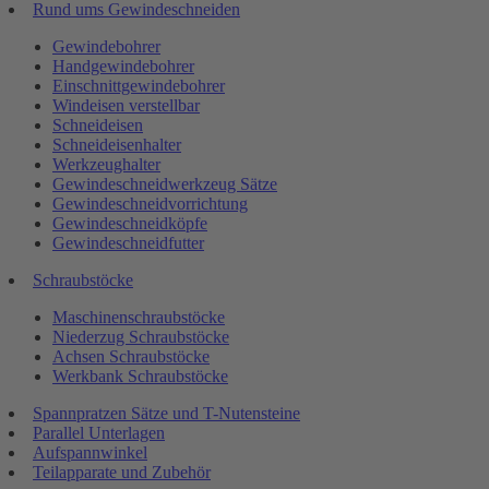
Rund ums Gewindeschneiden
Gewindebohrer
Handgewindebohrer
Einschnittgewindebohrer
Windeisen verstellbar
Schneideisen
Schneideisenhalter
Werkzeughalter
Gewindeschneidwerkzeug Sätze
Gewindeschneidvorrichtung
Gewindeschneidköpfe
Gewindeschneidfutter
Schraubstöcke
Maschinenschraubstöcke
Niederzug Schraubstöcke
Achsen Schraubstöcke
Werkbank Schraubstöcke
Spannpratzen Sätze und T-Nutensteine
Parallel Unterlagen
Aufspannwinkel
Teilapparate und Zubehör