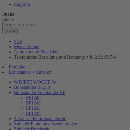
Englisch
Suche
Suche
Suche
Start
Messetermine
Aktionen und Prospekte
Telefonische Bestellung und Beratung: +49 2191/597-0
Produkte
Bohrständer + Zubehör
% DIESE WOCHE %
Bohrständer B1230
Bohrständer Fräsständer BF
BF1240
BF1242
BF1243
BF1244
2-Achsen Koordinatentische
Zubehör Funktions Erweiterungen
Zubehör Drechseln