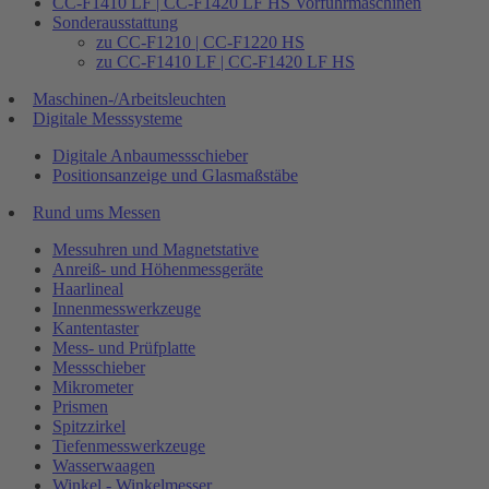
CC-F1410 LF | CC-F1420 LF HS Vorführmaschinen
Sonderausstattung
zu CC-F1210 | CC-F1220 HS
zu CC-F1410 LF | CC-F1420 LF HS
Maschinen-/Arbeitsleuchten
Digitale Messsysteme
Digitale Anbaumessschieber
Positionsanzeige und Glasmaßstäbe
Rund ums Messen
Messuhren und Magnetstative
Anreiß- und Höhenmessgeräte
Haarlineal
Innenmesswerkzeuge
Kantentaster
Mess- und Prüfplatte
Messschieber
Mikrometer
Prismen
Spitzzirkel
Tiefenmesswerkzeuge
Wasserwaagen
Winkel - Winkelmesser