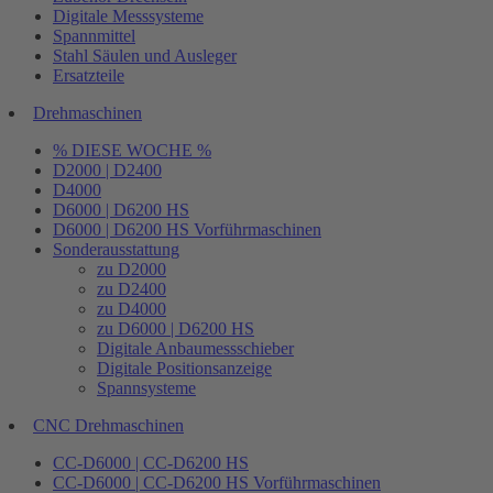
Digitale Messsysteme
Spannmittel
Stahl Säulen und Ausleger
Ersatzteile
Drehmaschinen
% DIESE WOCHE %
D2000 | D2400
D4000
D6000 | D6200 HS
D6000 | D6200 HS Vorführmaschinen
Sonderausstattung
zu D2000
zu D2400
zu D4000
zu D6000 | D6200 HS
Digitale Anbaumessschieber
Digitale Positionsanzeige
Spannsysteme
CNC Drehmaschinen
CC-D6000 | CC-D6200 HS
CC-D6000 | CC-D6200 HS Vorführmaschinen