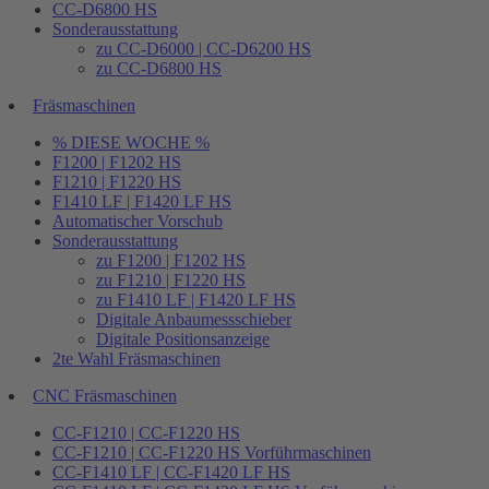
CC-D6800 HS
Sonderausstattung
zu CC-D6000 | CC-D6200 HS
zu CC-D6800 HS
Fräsmaschinen
% DIESE WOCHE %
F1200 | F1202 HS
F1210 | F1220 HS
F1410 LF | F1420 LF HS
Automatischer Vorschub
Sonderausstattung
zu F1200 | F1202 HS
zu F1210 | F1220 HS
zu F1410 LF | F1420 LF HS
Digitale Anbaumessschieber
Digitale Positionsanzeige
2te Wahl Fräsmaschinen
CNC Fräsmaschinen
CC-F1210 | CC-F1220 HS
CC-F1210 | CC-F1220 HS Vorführmaschinen
CC-F1410 LF | CC-F1420 LF HS