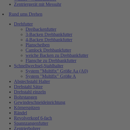
Zentriergerät mit Messuhr
Rund ums Drehen
Drehfutter
Dreibackenfutter
3-Backen Drehbankfutter
4-Backen Drehbankfutter
Planscheiben
Camlock Drehbankfutter
weiche Backen zu Drehbankfutter
Flansche zu Drehbankfutter
Schnellwechsel-Stahlhalter
System "Multifix" Größe Aa (A0)
System "Multifix" Größe A
Abstechstahl Halter
Drehstahl Sätze
Drehstahl einzeln
Bohrstangen
Gewindeschneideinrichtung
Körnerspitzen
Rändel
Revolverkopf 6-fach
Spannzangenfutter
Zentrierbohrer