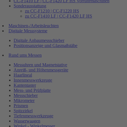
CC-F1410 LF | CC-F1420 LF HS Vorführmaschinen
Sonderausstattung
zu CC-F1210 | CC-F1220 HS
zu CC-F1410 LF | CC-F1420 LF HS
Maschinen-/Arbeitsleuchten
Digitale Messsysteme
Digitale Anbaumessschieber
Positionsanzeige und Glasmaßstäbe
Rund ums Messen
Messuhren und Magnetstative
Anreiß- und Höhenmessgeräte
Haarlineal
Innenmesswerkzeuge
Kantentaster
Mess- und Prüfplatte
Messschieber
Mikrometer
Prismen
Spitzzirkel
Tiefenmesswerkzeuge
Wasserwaagen
Winkel - Winkelmesser