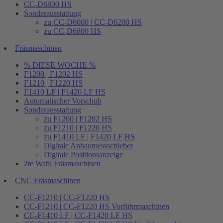
CC-D6800 HS
Sonderausstattung
zu CC-D6000 | CC-D6200 HS
zu CC-D6800 HS
Fräsmaschinen
% DIESE WOCHE %
F1200 | F1202 HS
F1210 | F1220 HS
F1410 LF | F1420 LF HS
Automatischer Vorschub
Sonderausstattung
zu F1200 | F1202 HS
zu F1210 | F1220 HS
zu F1410 LF | F1420 LF HS
Digitale Anbaumessschieber
Digitale Positionsanzeige
2te Wahl Fräsmaschinen
CNC Fräsmaschinen
CC-F1210 | CC-F1220 HS
CC-F1210 | CC-F1220 HS Vorführmaschinen
CC-F1410 LF | CC-F1420 LF HS