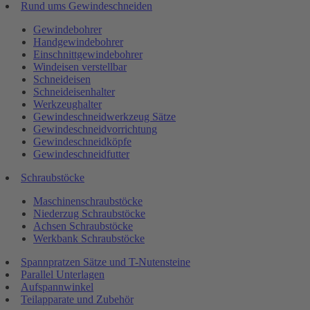
Rund ums Gewindeschneiden
Gewindebohrer
Handgewindebohrer
Einschnittgewindebohrer
Windeisen verstellbar
Schneideisen
Schneideisenhalter
Werkzeughalter
Gewindeschneidwerkzeug Sätze
Gewindeschneidvorrichtung
Gewindeschneidköpfe
Gewindeschneidfutter
Schraubstöcke
Maschinenschraubstöcke
Niederzug Schraubstöcke
Achsen Schraubstöcke
Werkbank Schraubstöcke
Spannpratzen Sätze und T-Nutensteine
Parallel Unterlagen
Aufspannwinkel
Teilapparate und Zubehör