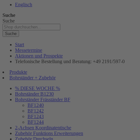
Englisch
Suche
Suche
Suche
Start
Messetermine
Aktionen und Prospekte
Telefonische Bestellung und Beratung: +49 2191/597-0
Produkte
Bohrständer + Zubehör
% DIESE WOCHE %
Bohrständer B1230
Bohrständer Fräsständer BF
BF1240
BF1242
BF1243
BF1244
2-Achsen Koordinatentische
Zubehör Funktions Erweiterungen
Zubehör Drechseln