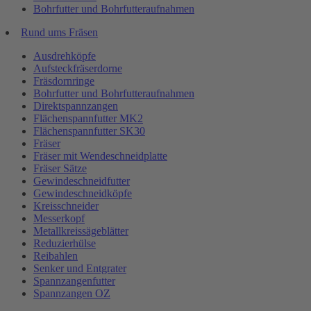
Bohrfutter und Bohrfutteraufnahmen
Rund ums Fräsen
Ausdrehköpfe
Aufsteckfräserdorne
Fräsdornringe
Bohrfutter und Bohrfutteraufnahmen
Direktspannzangen
Flächenspannfutter MK2
Flächenspannfutter SK30
Fräser
Fräser mit Wendeschneidplatte
Fräser Sätze
Gewindeschneidfutter
Gewindeschneidköpfe
Kreisschneider
Messerkopf
Metallkreissägeblätter
Reduzierhülse
Reibahlen
Senker und Entgrater
Spannzangenfutter
Spannzangen OZ