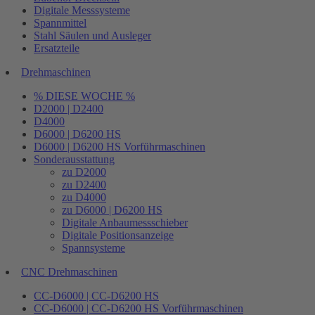
Digitale Messsysteme
Spannmittel
Stahl Säulen und Ausleger
Ersatzteile
Drehmaschinen
% DIESE WOCHE %
D2000 | D2400
D4000
D6000 | D6200 HS
D6000 | D6200 HS Vorführmaschinen
Sonderausstattung
zu D2000
zu D2400
zu D4000
zu D6000 | D6200 HS
Digitale Anbaumessschieber
Digitale Positionsanzeige
Spannsysteme
CNC Drehmaschinen
CC-D6000 | CC-D6200 HS
CC-D6000 | CC-D6200 HS Vorführmaschinen