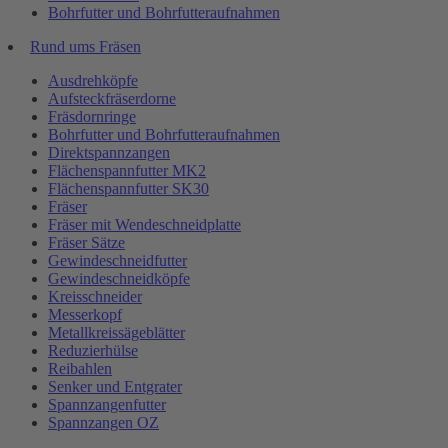
Bohrfutter und Bohrfutteraufnahmen
Rund ums Fräsen
Ausdrehköpfe
Aufsteckfräserdorne
Fräsdornringe
Bohrfutter und Bohrfutteraufnahmen
Direktspannzangen
Flächenspannfutter MK2
Flächenspannfutter SK30
Fräser
Fräser mit Wendeschneidplatte
Fräser Sätze
Gewindeschneidfutter
Gewindeschneidköpfe
Kreisschneider
Messerkopf
Metallkreissägeblätter
Reduzierhülse
Reibahlen
Senker und Entgrater
Spannzangenfutter
Spannzangen OZ