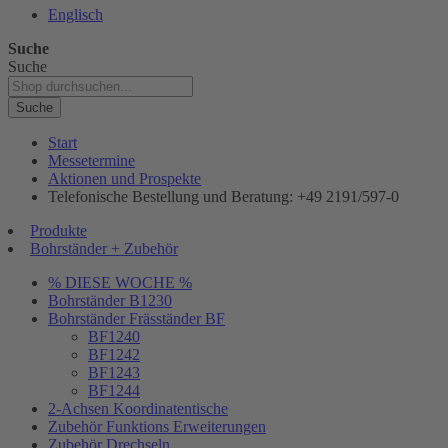
Englisch
Suche
Suche
Suche
Start
Messetermine
Aktionen und Prospekte
Telefonische Bestellung und Beratung: +49 2191/597-0
Produkte
Bohrständer + Zubehör
% DIESE WOCHE %
Bohrständer B1230
Bohrständer Fräsständer BF
BF1240
BF1242
BF1243
BF1244
2-Achsen Koordinatentische
Zubehör Funktions Erweiterungen
Zubehör Drechseln