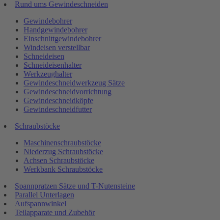
Rund ums Gewindeschneiden
Gewindebohrer
Handgewindebohrer
Einschnittgewindebohrer
Windeisen verstellbar
Schneideisen
Schneideisenhalter
Werkzeughalter
Gewindeschneidwerkzeug Sätze
Gewindeschneidvorrichtung
Gewindeschneidköpfe
Gewindeschneidfutter
Schraubstöcke
Maschinenschraubstöcke
Niederzug Schraubstöcke
Achsen Schraubstöcke
Werkbank Schraubstöcke
Spannpratzen Sätze und T-Nutensteine
Parallel Unterlagen
Aufspannwinkel
Teilapparate und Zubehör