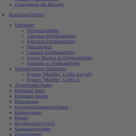
Zentriergerät mit Messuhr
Rund ums Drehen
Drehfutter
Dreibackenfutter
3-Backen Drehbankfutter
4-Backen Drehbankfutter
Planscheiben
Camlock Drehbankfutter
weiche Backen zu Drehbankfutter
Flansche zu Drehbankfutter
Schnellwechsel-Stahlhalter
System "Multifix" Größe Aa (A0)
System "Multifix" Größe A
Abstechstahl Halter
Drehstahl Sätze
Drehstahl einzeln
Bohrstangen
Gewindeschneideinrichtung
Körnerspitzen
Rändel
Revolverkopf 6-fach
Spannzangenfutter
Zentrierbohrer