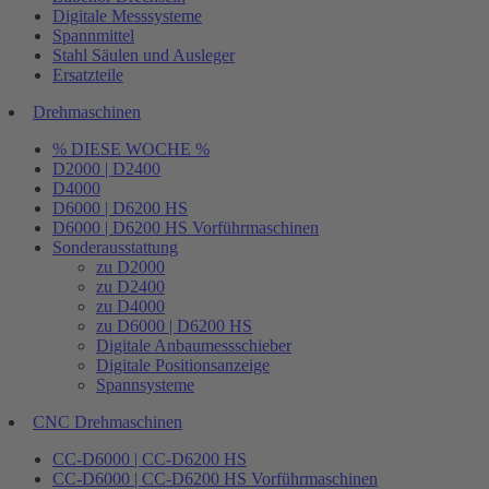
Digitale Messsysteme
Spannmittel
Stahl Säulen und Ausleger
Ersatzteile
Drehmaschinen
% DIESE WOCHE %
D2000 | D2400
D4000
D6000 | D6200 HS
D6000 | D6200 HS Vorführmaschinen
Sonderausstattung
zu D2000
zu D2400
zu D4000
zu D6000 | D6200 HS
Digitale Anbaumessschieber
Digitale Positionsanzeige
Spannsysteme
CNC Drehmaschinen
CC-D6000 | CC-D6200 HS
CC-D6000 | CC-D6200 HS Vorführmaschinen