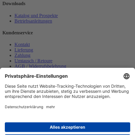
Downloads
Katalog und Prospekte
Betriebsanleitungen
Kundenservice
Kontakt
Lieferung
Zahlung
Umtausch / Retoure
AGB / Widerrufsbelehrung
Onlinesupport
Datenschutzerklärung
Impressum
Bestellung widerrufen
Mein konto
Anmelden
Warenkorb anzeigen
Zahlungsmöglichkeiten