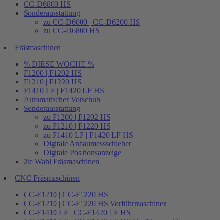
CC-D6800 HS
Sonderausstattung
zu CC-D6000 | CC-D6200 HS
zu CC-D6800 HS
Fräsmaschinen
% DIESE WOCHE %
F1200 | F1202 HS
F1210 | F1220 HS
F1410 LF | F1420 LF HS
Automatischer Vorschub
Sonderausstattung
zu F1200 | F1202 HS
zu F1210 | F1220 HS
zu F1410 LF | F1420 LF HS
Digitale Anbaumessschieber
Digitale Positionsanzeige
2te Wahl Fräsmaschinen
CNC Fräsmaschinen
CC-F1210 | CC-F1220 HS
CC-F1210 | CC-F1220 HS Vorführmaschinen
CC-F1410 LF | CC-F1420 LF HS