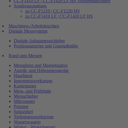
CC-F1410 LF | CC-F1420 LF HS Vorführmaschinen
Sonderausstattung
zu CC-F1210 | CC-F1220 HS
zu CC-F1410 LF | CC-F1420 LF HS
Maschinen-/Arbeitsleuchten
Digitale Messsysteme
Digitale Anbaumessschieber
Positionsanzeige und Glasmaßstäbe
Rund ums Messen
Messuhren und Magnetstative
Anreiß- und Höhenmessgeräte
Haarlineal
Innenmesswerkzeuge
Kantentaster
Mess- und Prüfplatte
Messschieber
Mikrometer
Prismen
Spitzzirkel
Tiefenmesswerkzeuge
Wasserwaagen
Winkel - Winkelmesser