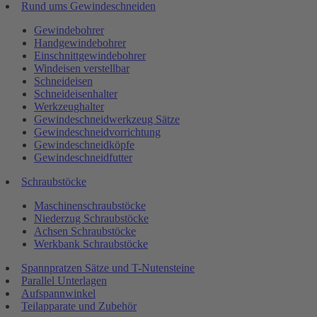
Rund ums Gewindeschneiden
Gewindebohrer
Handgewindebohrer
Einschnittgewindebohrer
Windeisen verstellbar
Schneideisen
Schneideisenhalter
Werkzeughalter
Gewindeschneidwerkzeug Sätze
Gewindeschneidvorrichtung
Gewindeschneidköpfe
Gewindeschneidfutter
Schraubstöcke
Maschinenschraubstöcke
Niederzug Schraubstöcke
Achsen Schraubstöcke
Werkbank Schraubstöcke
Spannpratzen Sätze und T-Nutensteine
Parallel Unterlagen
Aufspannwinkel
Teilapparate und Zubehör