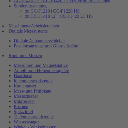
CC-F1410 LF | CC-F1420 LF HS Vorführmaschinen
Sonderausstattung
zu CC-F1210 | CC-F1220 HS
zu CC-F1410 LF | CC-F1420 LF HS
Maschinen-/Arbeitsleuchten
Digitale Messsysteme
Digitale Anbaumessschieber
Positionsanzeige und Glasmaßstäbe
Rund ums Messen
Messuhren und Magnetstative
Anreiß- und Höhenmessgeräte
Haarlineal
Innenmesswerkzeuge
Kantentaster
Mess- und Prüfplatte
Messschieber
Mikrometer
Prismen
Spitzzirkel
Tiefenmesswerkzeuge
Wasserwaagen
Winkel - Winkelmesser