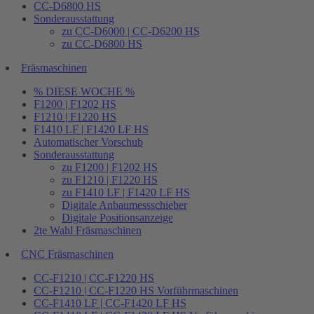
CC-D6800 HS
Sonderausstattung
zu CC-D6000 | CC-D6200 HS
zu CC-D6800 HS
Fräsmaschinen
% DIESE WOCHE %
F1200 | F1202 HS
F1210 | F1220 HS
F1410 LF | F1420 LF HS
Automatischer Vorschub
Sonderausstattung
zu F1200 | F1202 HS
zu F1210 | F1220 HS
zu F1410 LF | F1420 LF HS
Digitale Anbaumessschieber
Digitale Positionsanzeige
2te Wahl Fräsmaschinen
CNC Fräsmaschinen
CC-F1210 | CC-F1220 HS
CC-F1210 | CC-F1220 HS Vorführmaschinen
CC-F1410 LF | CC-F1420 LF HS