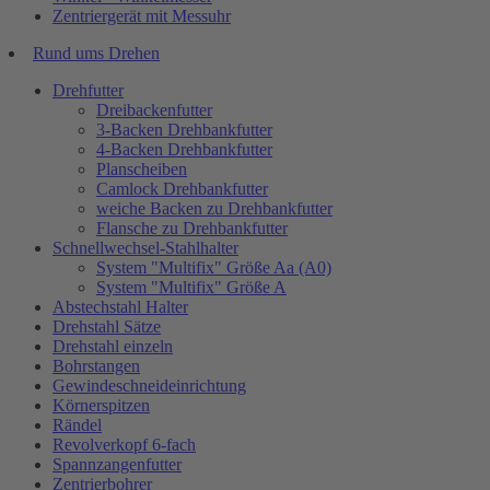
Zentriergerät mit Messuhr
Rund ums Drehen
Drehfutter
Dreibackenfutter
3-Backen Drehbankfutter
4-Backen Drehbankfutter
Planscheiben
Camlock Drehbankfutter
weiche Backen zu Drehbankfutter
Flansche zu Drehbankfutter
Schnellwechsel-Stahlhalter
System "Multifix" Größe Aa (A0)
System "Multifix" Größe A
Abstechstahl Halter
Drehstahl Sätze
Drehstahl einzeln
Bohrstangen
Gewindeschneideinrichtung
Körnerspitzen
Rändel
Revolverkopf 6-fach
Spannzangenfutter
Zentrierbohrer