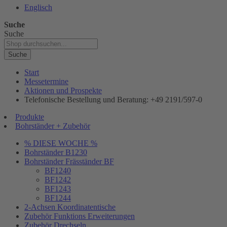
Englisch
Suche
Suche
Suche
Start
Messetermine
Aktionen und Prospekte
Telefonische Bestellung und Beratung: +49 2191/597-0
Produkte
Bohrständer + Zubehör
% DIESE WOCHE %
Bohrständer B1230
Bohrständer Fräsständer BF
BF1240
BF1242
BF1243
BF1244
2-Achsen Koordinatentische
Zubehör Funktions Erweiterungen
Zubehör Drechseln