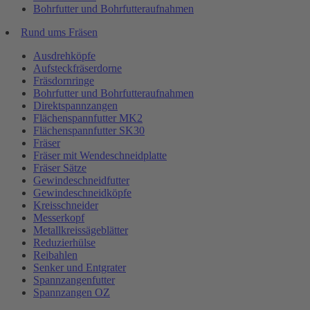
Bohrfutter und Bohrfutteraufnahmen
Rund ums Fräsen
Ausdrehköpfe
Aufsteckfräserdorne
Fräsdornringe
Bohrfutter und Bohrfutteraufnahmen
Direktspannzangen
Flächenspannfutter MK2
Flächenspannfutter SK30
Fräser
Fräser mit Wendeschneidplatte
Fräser Sätze
Gewindeschneidfutter
Gewindeschneidköpfe
Kreisschneider
Messerkopf
Metallkreissägeblätter
Reduzierhülse
Reibahlen
Senker und Entgrater
Spannzangenfutter
Spannzangen OZ