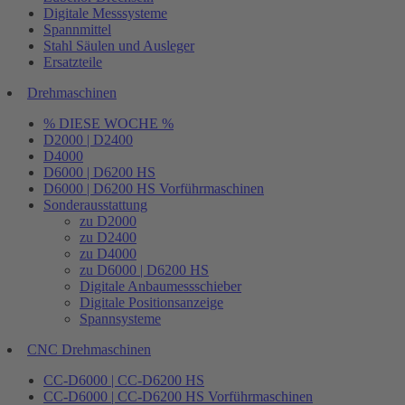
Digitale Messsysteme
Spannmittel
Stahl Säulen und Ausleger
Ersatzteile
Drehmaschinen
% DIESE WOCHE %
D2000 | D2400
D4000
D6000 | D6200 HS
D6000 | D6200 HS Vorführmaschinen
Sonderausstattung
zu D2000
zu D2400
zu D4000
zu D6000 | D6200 HS
Digitale Anbaumessschieber
Digitale Positionsanzeige
Spannsysteme
CNC Drehmaschinen
CC-D6000 | CC-D6200 HS
CC-D6000 | CC-D6200 HS Vorführmaschinen