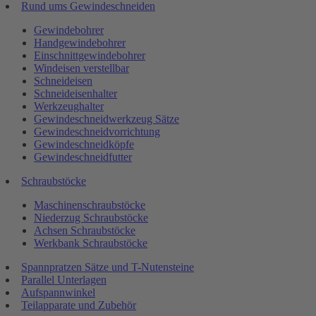
Rund ums Gewindeschneiden
Gewindebohrer
Handgewindebohrer
Einschnittgewindebohrer
Windeisen verstellbar
Schneideisen
Schneideisenhalter
Werkzeughalter
Gewindeschneidwerkzeug Sätze
Gewindeschneidvorrichtung
Gewindeschneidköpfe
Gewindeschneidfutter
Schraubstöcke
Maschinenschraubstöcke
Niederzug Schraubstöcke
Achsen Schraubstöcke
Werkbank Schraubstöcke
Spannpratzen Sätze und T-Nutensteine
Parallel Unterlagen
Aufspannwinkel
Teilapparate und Zubehör