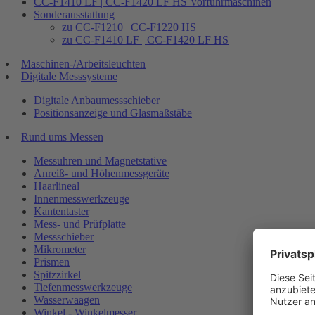
CC-F1410 LF | CC-F1420 LF HS Vorführmaschinen
Sonderausstattung
zu CC-F1210 | CC-F1220 HS
zu CC-F1410 LF | CC-F1420 LF HS
Maschinen-/Arbeitsleuchten
Digitale Messsysteme
Digitale Anbaumessschieber
Positionsanzeige und Glasmaßstäbe
Rund ums Messen
Messuhren und Magnetstative
Anreiß- und Höhenmessgeräte
Haarlineal
Innenmesswerkzeuge
Kantentaster
Mess- und Prüfplatte
Messschieber
Mikrometer
Prismen
Spitzzirkel
Tiefenmesswerkzeuge
Wasserwaagen
Winkel - Winkelmesser