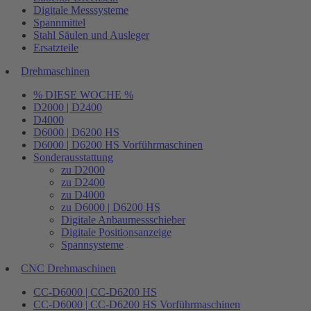
Digitale Messsysteme
Spannmittel
Stahl Säulen und Ausleger
Ersatzteile
Drehmaschinen
% DIESE WOCHE %
D2000 | D2400
D4000
D6000 | D6200 HS
D6000 | D6200 HS Vorführmaschinen
Sonderausstattung
zu D2000
zu D2400
zu D4000
zu D6000 | D6200 HS
Digitale Anbaumessschieber
Digitale Positionsanzeige
Spannsysteme
CNC Drehmaschinen
CC-D6000 | CC-D6200 HS
CC-D6000 | CC-D6200 HS Vorführmaschinen