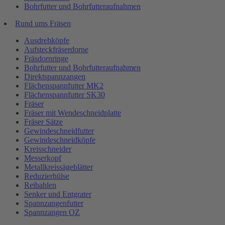
Bohrfutter und Bohrfutteraufnahmen
Rund ums Fräsen
Ausdrehköpfe
Aufsteckfräserdorne
Fräsdornringe
Bohrfutter und Bohrfutteraufnahmen
Direktspannzangen
Flächenspannfutter MK2
Flächenspannfutter SK30
Fräser
Fräser mit Wendeschneidplatte
Fräser Sätze
Gewindeschneidfutter
Gewindeschneidköpfe
Kreisschneider
Messerkopf
Metallkreissägeblätter
Reduzierhülse
Reibahlen
Senker und Entgrater
Spannzangenfutter
Spannzangen OZ