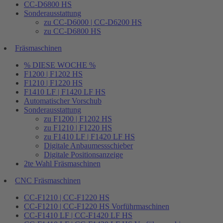
CC-D6800 HS
Sonderausstattung
zu CC-D6000 | CC-D6200 HS
zu CC-D6800 HS
Fräsmaschinen
% DIESE WOCHE %
F1200 | F1202 HS
F1210 | F1220 HS
F1410 LF | F1420 LF HS
Automatischer Vorschub
Sonderausstattung
zu F1200 | F1202 HS
zu F1210 | F1220 HS
zu F1410 LF | F1420 LF HS
Digitale Anbaumessschieber
Digitale Positionsanzeige
2te Wahl Fräsmaschinen
CNC Fräsmaschinen
CC-F1210 | CC-F1220 HS
CC-F1210 | CC-F1220 HS Vorführmaschinen
CC-F1410 LF | CC-F1420 LF HS