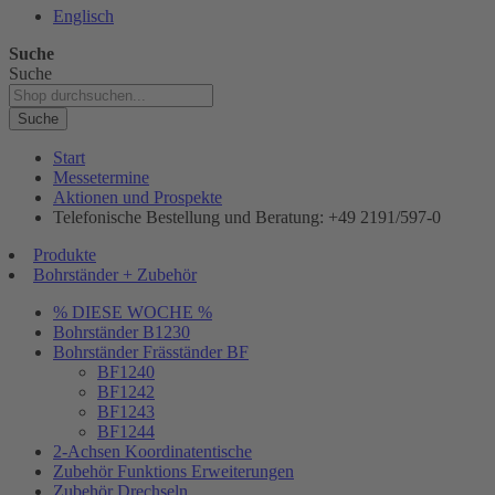
Englisch
Suche
Suche
Suche
Start
Messetermine
Aktionen und Prospekte
Telefonische Bestellung und Beratung: +49 2191/597-0
Produkte
Bohrständer + Zubehör
% DIESE WOCHE %
Bohrständer B1230
Bohrständer Fräsständer BF
BF1240
BF1242
BF1243
BF1244
2-Achsen Koordinatentische
Zubehör Funktions Erweiterungen
Zubehör Drechseln