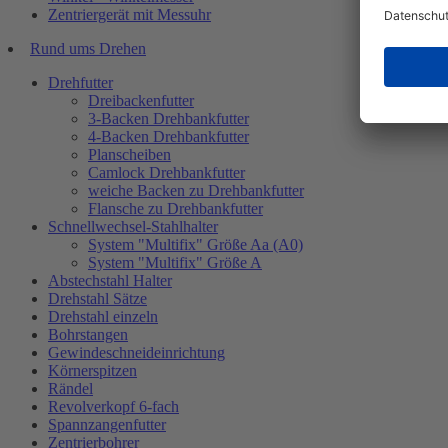
Zentriergerät mit Messuhr
Rund ums Drehen
Drehfutter
Dreibackenfutter
3-Backen Drehbankfutter
4-Backen Drehbankfutter
Planscheiben
Camlock Drehbankfutter
weiche Backen zu Drehbankfutter
Flansche zu Drehbankfutter
Schnellwechsel-Stahlhalter
System "Multifix" Größe Aa (A0)
System "Multifix" Größe A
Abstechstahl Halter
Drehstahl Sätze
Drehstahl einzeln
Bohrstangen
Gewindeschneideinrichtung
Körnerspitzen
Rändel
Revolverkopf 6-fach
Spannzangenfutter
Zentrierbohrer