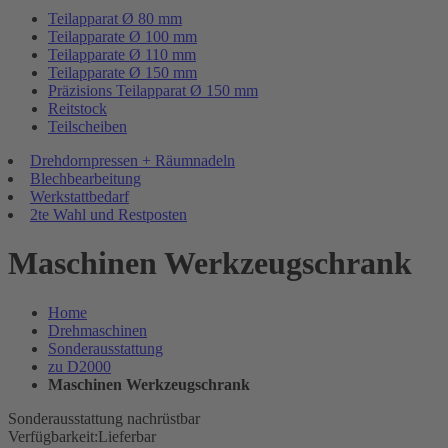
Teilapparat Ø 80 mm
Teilapparate Ø 100 mm
Teilapparate Ø 110 mm
Teilapparate Ø 150 mm
Präzisions Teilapparat Ø 150 mm
Reitstock
Teilscheiben
Drehdornpressen + Räumnadeln
Blechbearbeitung
Werkstattbedarf
2te Wahl und Restposten
Maschinen Werkzeugschrank
Home
Drehmaschinen
Sonderausstattung
zu D2000
Maschinen Werkzeugschrank
Sonderausstattung nachrüstbar
Verfügbarkeit:
Lieferbar