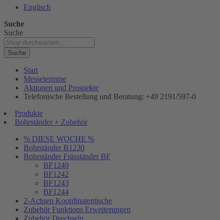
Englisch
Suche
Suche
Suche
Start
Messetermine
Aktionen und Prospekte
Telefonische Bestellung und Beratung: +49 2191/597-0
Produkte
Bohrständer + Zubehör
% DIESE WOCHE %
Bohrständer B1230
Bohrständer Fräsständer BF
BF1240
BF1242
BF1243
BF1244
2-Achsen Koordinatentische
Zubehör Funktions Erweiterungen
Zubehör Drechseln