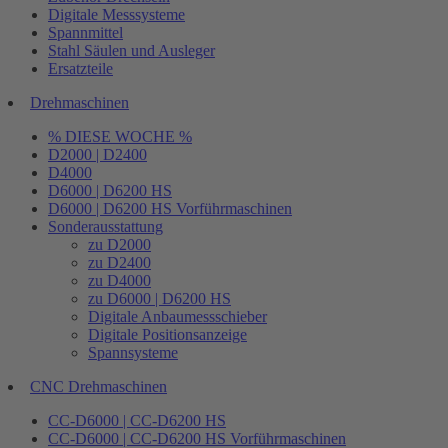
Digitale Messsysteme
Spannmittel
Stahl Säulen und Ausleger
Ersatzteile
Drehmaschinen
% DIESE WOCHE %
D2000 | D2400
D4000
D6000 | D6200 HS
D6000 | D6200 HS Vorführmaschinen
Sonderausstattung
zu D2000
zu D2400
zu D4000
zu D6000 | D6200 HS
Digitale Anbaumessschieber
Digitale Positionsanzeige
Spannsysteme
CNC Drehmaschinen
CC-D6000 | CC-D6200 HS
CC-D6000 | CC-D6200 HS Vorführmaschinen