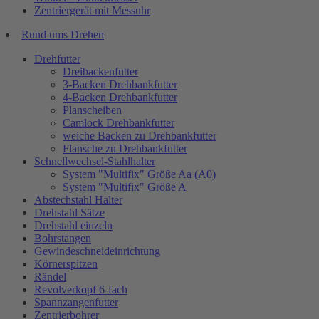
Zentriergerät mit Messuhr
Rund ums Drehen
Drehfutter
Dreibackenfutter
3-Backen Drehbankfutter
4-Backen Drehbankfutter
Planscheiben
Camlock Drehbankfutter
weiche Backen zu Drehbankfutter
Flansche zu Drehbankfutter
Schnellwechsel-Stahlhalter
System "Multifix" Größe Aa (A0)
System "Multifix" Größe A
Abstechstahl Halter
Drehstahl Sätze
Drehstahl einzeln
Bohrstangen
Gewindeschneideinrichtung
Körnerspitzen
Rändel
Revolverkopf 6-fach
Spannzangenfutter
Zentrierbohrer