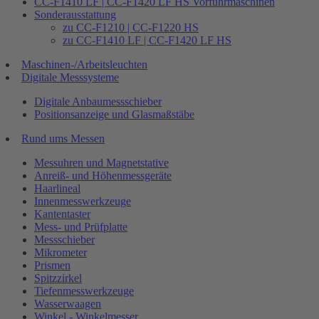
CC-F1410 LF | CC-F1420 LF HS Vorführmaschinen
Sonderausstattung
zu CC-F1210 | CC-F1220 HS
zu CC-F1410 LF | CC-F1420 LF HS
Maschinen-/Arbeitsleuchten
Digitale Messsysteme
Digitale Anbaumessschieber
Positionsanzeige und Glasmaßstäbe
Rund ums Messen
Messuhren und Magnetstative
Anreiß- und Höhenmessgeräte
Haarlineal
Innenmesswerkzeuge
Kantentaster
Mess- und Prüfplatte
Messschieber
Mikrometer
Prismen
Spitzzirkel
Tiefenmesswerkzeuge
Wasserwaagen
Winkel - Winkelmesser