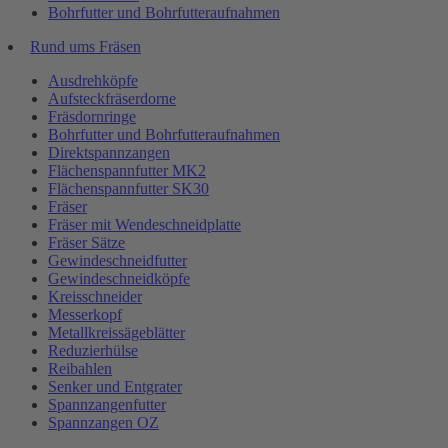
Bohrfutter und Bohrfutteraufnahmen
Rund ums Fräsen
Ausdrehköpfe
Aufsteckfräserdorne
Fräsdornringe
Bohrfutter und Bohrfutteraufnahmen
Direktspannzangen
Flächenspannfutter MK2
Flächenspannfutter SK30
Fräser
Fräser mit Wendeschneidplatte
Fräser Sätze
Gewindeschneidfutter
Gewindeschneidköpfe
Kreisschneider
Messerkopf
Metallkreissägeblätter
Reduzierhülse
Reibahlen
Senker und Entgrater
Spannzangenfutter
Spannzangen OZ