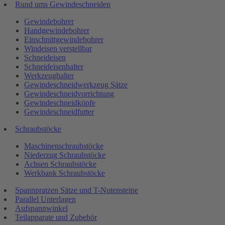
Rund ums Gewindeschneiden
Gewindebohrer
Handgewindebohrer
Einschnittgewindebohrer
Windeisen verstellbar
Schneideisen
Schneideisenhalter
Werkzeughalter
Gewindeschneidwerkzeug Sätze
Gewindeschneidvorrichtung
Gewindeschneidköpfe
Gewindeschneidfutter
Schraubstöcke
Maschinenschraubstöcke
Niederzug Schraubstöcke
Achsen Schraubstöcke
Werkbank Schraubstöcke
Spannpratzen Sätze und T-Nutensteine
Parallel Unterlagen
Aufspannwinkel
Teilapparate und Zubehör