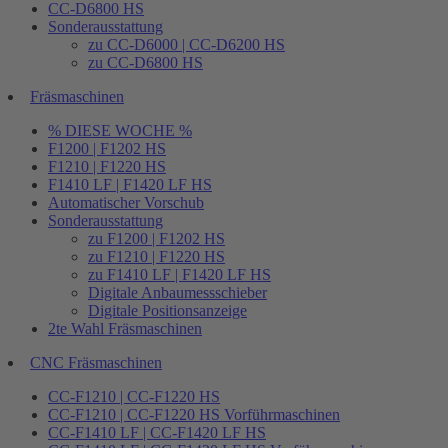
CC-D6800 HS
Sonderausstattung
zu CC-D6000 | CC-D6200 HS
zu CC-D6800 HS
Fräsmaschinen
% DIESE WOCHE %
F1200 | F1202 HS
F1210 | F1220 HS
F1410 LF | F1420 LF HS
Automatischer Vorschub
Sonderausstattung
zu F1200 | F1202 HS
zu F1210 | F1220 HS
zu F1410 LF | F1420 LF HS
Digitale Anbaumessschieber
Digitale Positionsanzeige
2te Wahl Fräsmaschinen
CNC Fräsmaschinen
CC-F1210 | CC-F1220 HS
CC-F1210 | CC-F1220 HS Vorführmaschinen
CC-F1410 LF | CC-F1420 LF HS