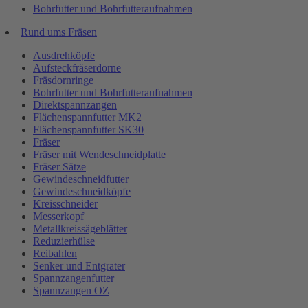
Bohrfutter und Bohrfutteraufnahmen
Rund ums Fräsen
Ausdrehköpfe
Aufsteckfräserdorne
Fräsdornringe
Bohrfutter und Bohrfutteraufnahmen
Direktspannzangen
Flächenspannfutter MK2
Flächenspannfutter SK30
Fräser
Fräser mit Wendeschneidplatte
Fräser Sätze
Gewindeschneidfutter
Gewindeschneidköpfe
Kreisschneider
Messerkopf
Metallkreissägeblätter
Reduzierhülse
Reibahlen
Senker und Entgrater
Spannzangenfutter
Spannzangen OZ