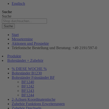
Englisch
Suche
Suche
Suche
Start
Messetermine
Aktionen und Prospekte
Telefonische Bestellung und Beratung: +49 2191/597-0
Produkte
Bohrständer + Zubehör
% DIESE WOCHE %
Bohrständer B1230
Bohrständer Fräsständer BF
BF1240
BF1242
BF1243
BF1244
2-Achsen Koordinatentische
Zubehör Funktions Erweiterungen
Zubehör Drechseln