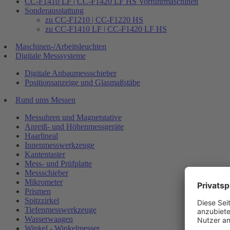
CC-F1410 LF | CC-F1420 LF HS Vorführmaschinen
Sonderausstattung
zu CC-F1210 | CC-F1220 HS
zu CC-F1410 LF | CC-F1420 LF HS
Maschinen-/Arbeitsleuchten
Digitale Messsysteme
Digitale Anbaumessschieber
Positionsanzeige und Glasmaßstäbe
Rund ums Messen
Messuhren und Magnetstative
Anreiß- und Höhenmessgeräte
Haarlineal
Innenmesswerkzeuge
Kantentaster
Mess- und Prüfplatte
Messschieber
Mikrometer
Prismen
Spitzzirkel
Tiefenmesswerkzeuge
Wasserwaagen
Winkel - Winkelmesser