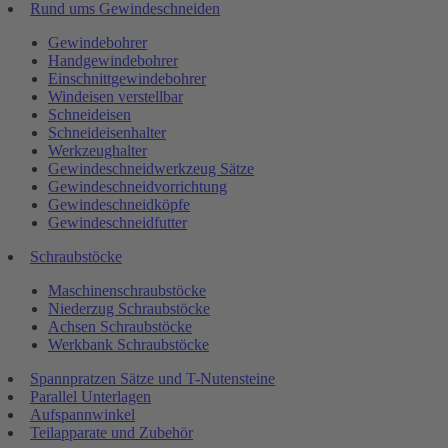
Rund ums Gewindeschneiden
Gewindebohrer
Handgewindebohrer
Einschnittgewindebohrer
Windeisen verstellbar
Schneideisen
Schneideisenhalter
Werkzeughalter
Gewindeschneidwerkzeug Sätze
Gewindeschneidvorrichtung
Gewindeschneidköpfe
Gewindeschneidfutter
Schraubstöcke
Maschinenschraubstöcke
Niederzug Schraubstöcke
Achsen Schraubstöcke
Werkbank Schraubstöcke
Spannpratzen Sätze und T-Nutensteine
Parallel Unterlagen
Aufspannwinkel
Teilapparate und Zubehör