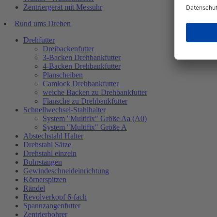
Zentriergerät mit Messuhr
Rund ums Drehen
Drehfutter
Dreibackenfutter
3-Backen Drehbankfutter
4-Backen Drehbankfutter
Planscheiben
Camlock Drehbankfutter
weiche Backen zu Drehbankfutter
Flansche zu Drehbankfutter
Schnellwechsel-Stahlhalter
System "Multifix" Größe Aa (A0)
System "Multifix" Größe A
Abstechstahl Halter
Drehstahl Sätze
Drehstahl einzeln
Bohrstangen
Gewindeschneideinrichtung
Körnerspitzen
Rändel
Revolverkopf 6-fach
Spannzangenfutter
Zentrierbohrer