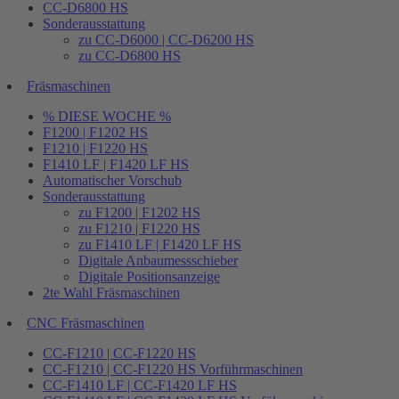
CC-D6800 HS
Sonderausstattung
zu CC-D6000 | CC-D6200 HS
zu CC-D6800 HS
Fräsmaschinen
% DIESE WOCHE %
F1200 | F1202 HS
F1210 | F1220 HS
F1410 LF | F1420 LF HS
Automatischer Vorschub
Sonderausstattung
zu F1200 | F1202 HS
zu F1210 | F1220 HS
zu F1410 LF | F1420 LF HS
Digitale Anbaumessschieber
Digitale Positionsanzeige
2te Wahl Fräsmaschinen
CNC Fräsmaschinen
CC-F1210 | CC-F1220 HS
CC-F1210 | CC-F1220 HS Vorführmaschinen
CC-F1410 LF | CC-F1420 LF HS