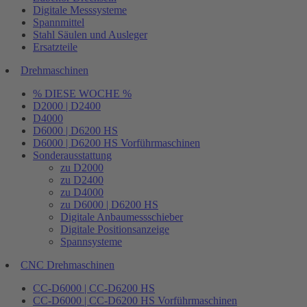
Digitale Messsysteme
Spannmittel
Stahl Säulen und Ausleger
Ersatzteile
Drehmaschinen
% DIESE WOCHE %
D2000 | D2400
D4000
D6000 | D6200 HS
D6000 | D6200 HS Vorführmaschinen
Sonderausstattung
zu D2000
zu D2400
zu D4000
zu D6000 | D6200 HS
Digitale Anbaumessschieber
Digitale Positionsanzeige
Spannsysteme
CNC Drehmaschinen
CC-D6000 | CC-D6200 HS
CC-D6000 | CC-D6200 HS Vorführmaschinen