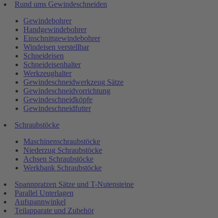
Rund ums Gewindeschneiden
Gewindebohrer
Handgewindebohrer
Einschnittgewindebohrer
Windeisen verstellbar
Schneideisen
Schneideisenhalter
Werkzeughalter
Gewindeschneidwerkzeug Sätze
Gewindeschneidvorrichtung
Gewindeschneidköpfe
Gewindeschneidfutter
Schraubstöcke
Maschinenschraubstöcke
Niederzug Schraubstöcke
Achsen Schraubstöcke
Werkbank Schraubstöcke
Spannpratzen Sätze und T-Nutensteine
Parallel Unterlagen
Aufspannwinkel
Teilapparate und Zubehör