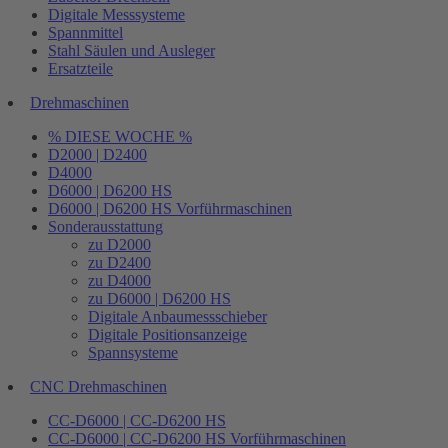
Digitale Messsysteme
Spannmittel
Stahl Säulen und Ausleger
Ersatzteile
Drehmaschinen
% DIESE WOCHE %
D2000 | D2400
D4000
D6000 | D6200 HS
D6000 | D6200 HS Vorführmaschinen
Sonderausstattung
zu D2000
zu D2400
zu D4000
zu D6000 | D6200 HS
Digitale Anbaumessschieber
Digitale Positionsanzeige
Spannsysteme
CNC Drehmaschinen
CC-D6000 | CC-D6200 HS
CC-D6000 | CC-D6200 HS Vorführmaschinen