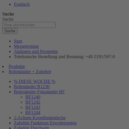
Englisch
Suche
Suche
Suche
Start
Messetermine
Aktionen und Prospekte
Telefonische Bestellung und Beratung: +49 2191/597-0
Produkte
Bohrständer + Zubehör
% DIESE WOCHE %
Bohrständer B1230
Bohrständer Fräsständer BF
BF1240
BF1242
BF1243
BF1244
2-Achsen Koordinatentische
Zubehör Funktions Erweiterungen
Zubehör Drechseln