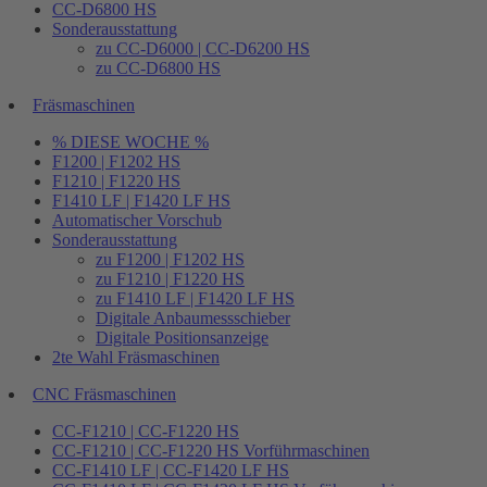
CC-D6800 HS
Sonderausstattung
zu CC-D6000 | CC-D6200 HS
zu CC-D6800 HS
Fräsmaschinen
% DIESE WOCHE %
F1200 | F1202 HS
F1210 | F1220 HS
F1410 LF | F1420 LF HS
Automatischer Vorschub
Sonderausstattung
zu F1200 | F1202 HS
zu F1210 | F1220 HS
zu F1410 LF | F1420 LF HS
Digitale Anbaumessschieber
Digitale Positionsanzeige
2te Wahl Fräsmaschinen
CNC Fräsmaschinen
CC-F1210 | CC-F1220 HS
CC-F1210 | CC-F1220 HS Vorführmaschinen
CC-F1410 LF | CC-F1420 LF HS