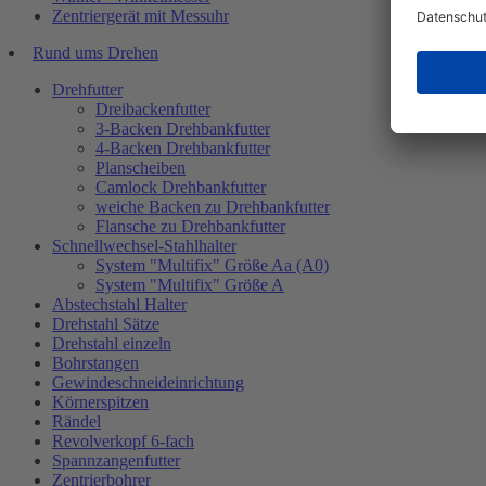
Zentriergerät mit Messuhr
Rund ums Drehen
Drehfutter
Dreibackenfutter
3-Backen Drehbankfutter
4-Backen Drehbankfutter
Planscheiben
Camlock Drehbankfutter
weiche Backen zu Drehbankfutter
Flansche zu Drehbankfutter
Schnellwechsel-Stahlhalter
System "Multifix" Größe Aa (A0)
System "Multifix" Größe A
Abstechstahl Halter
Drehstahl Sätze
Drehstahl einzeln
Bohrstangen
Gewindeschneideinrichtung
Körnerspitzen
Rändel
Revolverkopf 6-fach
Spannzangenfutter
Zentrierbohrer