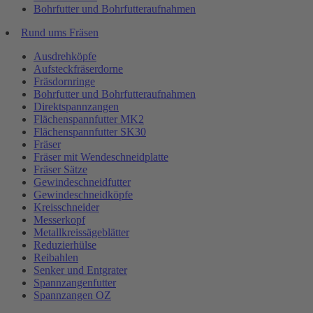
Bohrfutter und Bohrfutteraufnahmen
Rund ums Fräsen
Ausdrehköpfe
Aufsteckfräserdorne
Fräsdornringe
Bohrfutter und Bohrfutteraufnahmen
Direktspannzangen
Flächenspannfutter MK2
Flächenspannfutter SK30
Fräser
Fräser mit Wendeschneidplatte
Fräser Sätze
Gewindeschneidfutter
Gewindeschneidköpfe
Kreisschneider
Messerkopf
Metallkreissägeblätter
Reduzierhülse
Reibahlen
Senker und Entgrater
Spannzangenfutter
Spannzangen OZ