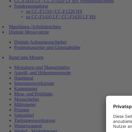
CC-F1410 LF | CC-F1420 LF HS Vorführmaschinen
Sonderausstattung
zu CC-F1210 | CC-F1220 HS
zu CC-F1410 LF | CC-F1420 LF HS
Maschinen-/Arbeitsleuchten
Digitale Messsysteme
Digitale Anbaumessschieber
Positionsanzeige und Glasmaßstäbe
Rund ums Messen
Messuhren und Magnetstative
Anreiß- und Höhenmessgeräte
Haarlineal
Innenmesswerkzeuge
Kantentaster
Mess- und Prüfplatte
Messschieber
Mikrometer
Prismen
Spitzzirkel
Tiefenmesswerkzeuge
Wasserwaagen
Winkel - Winkelmesser