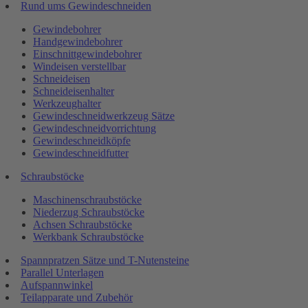
Rund ums Gewindeschneiden
Gewindebohrer
Handgewindebohrer
Einschnittgewindebohrer
Windeisen verstellbar
Schneideisen
Schneideisenhalter
Werkzeughalter
Gewindeschneidwerkzeug Sätze
Gewindeschneidvorrichtung
Gewindeschneidköpfe
Gewindeschneidfutter
Schraubstöcke
Maschinenschraubstöcke
Niederzug Schraubstöcke
Achsen Schraubstöcke
Werkbank Schraubstöcke
Spannpratzen Sätze und T-Nutensteine
Parallel Unterlagen
Aufspannwinkel
Teilapparate und Zubehör