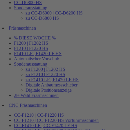
CC-D6800 HS
Sonderausstattung
zu CC-D6000 | CC-D6200 HS
zu CC-D6800 HS
Fräsmaschinen
% DIESE WOCHE %
F1200 | F1202 HS
F1210 | F1220 HS
F1410 LF | F1420 LF HS
Automatischer Vorschub
Sonderausstattung
zu F1200 | F1202 HS
zu F1210 | F1220 HS
zu F1410 LF | F1420 LF HS
Digitale Anbaumessschieber
Digitale Positionsanzeige
2te Wahl Fräsmaschinen
CNC Fräsmaschinen
CC-F1210 | CC-F1220 HS
CC-F1210 | CC-F1220 HS Vorführmaschinen
CC-F1410 LF | CC-F1420 LF HS