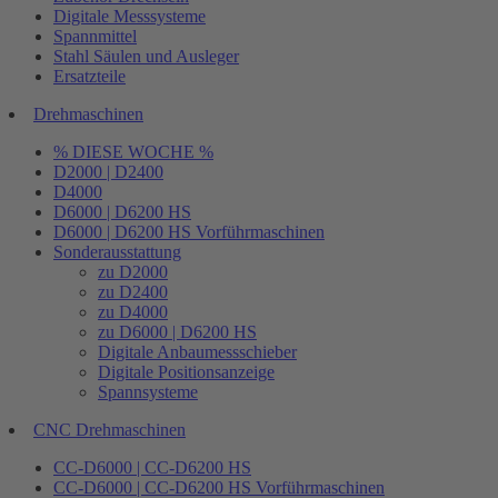
Digitale Messsysteme
Spannmittel
Stahl Säulen und Ausleger
Ersatzteile
Drehmaschinen
% DIESE WOCHE %
D2000 | D2400
D4000
D6000 | D6200 HS
D6000 | D6200 HS Vorführmaschinen
Sonderausstattung
zu D2000
zu D2400
zu D4000
zu D6000 | D6200 HS
Digitale Anbaumessschieber
Digitale Positionsanzeige
Spannsysteme
CNC Drehmaschinen
CC-D6000 | CC-D6200 HS
CC-D6000 | CC-D6200 HS Vorführmaschinen