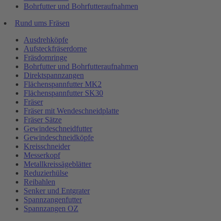
Bohrfutter und Bohrfutteraufnahmen
Rund ums Fräsen
Ausdrehköpfe
Aufsteckfräserdorne
Fräsdornringe
Bohrfutter und Bohrfutteraufnahmen
Direktspannzangen
Flächenspannfutter MK2
Flächenspannfutter SK30
Fräser
Fräser mit Wendeschneidplatte
Fräser Sätze
Gewindeschneidfutter
Gewindeschneidköpfe
Kreisschneider
Messerkopf
Metallkreissägeblätter
Reduzierhülse
Reibahlen
Senker und Entgrater
Spannzangenfutter
Spannzangen OZ