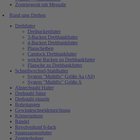
Zentriergerät mit Messuhr
Rund ums Drehen
Drehfutter
Dreibackenfutter
3-Backen Drehbankfutter
4-Backen Drehbankfutter
Planscheiben
Camlock Drehbankfutter
weiche Backen zu Drehbankfutter
Flansche zu Drehbankfutter
Schnellwechsel-Stahlhalter
System "Multifix" Größe Aa (A0)
System "Multifix" Größe A
Abstechstahl Halter
Drehstahl Sätze
Drehstahl einzeln
Bohrstangen
Gewindeschneideinrichtung
Körnerspitzen
Rändel
Revolverkopf 6-fach
Spannzangenfutter
Zentrierbohrer