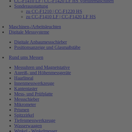
CC-F1410 LF | CC-F1420 LF HS Vorführmaschinen
Sonderausstattung
zu CC-F1210 | CC-F1220 HS
zu CC-F1410 LF | CC-F1420 LF HS
Maschinen-/Arbeitsleuchten
Digitale Messsysteme
Digitale Anbaumessschieber
Positionsanzeige und Glasmaßstäbe
Rund ums Messen
Messuhren und Magnetstative
Anreiß- und Höhenmessgeräte
Haarlineal
Innenmesswerkzeuge
Kantentaster
Mess- und Prüfplatte
Messschieber
Mikrometer
Prismen
Spitzzirkel
Tiefenmesswerkzeuge
Wasserwaagen
Winkel - Winkelmesser