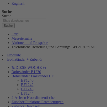
Englisch
Suche
Suche
Suche
Start
Messetermine
Aktionen und Prospekte
Telefonische Bestellung und Beratung: +49 2191/597-0
Produkte
Bohrständer + Zubehör
% DIESE WOCHE %
Bohrständer B1230
Bohrständer Fräsständer BF
BF1240
BF1242
BF1243
BF1244
2-Achsen Koordinatentische
Zubehör Funktions Erweiterungen
Zubehör Drechseln