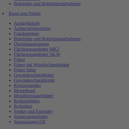
Bohrfutter und Bohrfutteraufnahmen
Rund ums Fräsen
Ausdrehköpfe
Aufsteckfräserdorne
Fräsdornringe
Bohrfutter und Bohrfutteraufnahmen
Direktspannzangen
Flächenspannfutter MK2
Flächenspannfutter SK30
Fräser
Fräser mit Wendeschneidplatte
Fräser Sätze
Gewindeschneidfutter
Gewindeschneidköpfe
Kreisschneider
Messerkopf
Metallkreissägeblätter
Reduzierhülse
Reibahlen
Senker und Entgrater
Spannzangenfutter
Spannzangen OZ