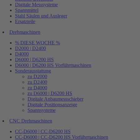
Digitale Messsysteme
Spannmittel
Stahl Säulen und Ausleger
Ersatzteile
Drehmaschinen
% DIESE WOCHE %
D2000 | D2400
D4000
D6000 | D6200 HS
D6000 | D6200 HS Vorführmaschinen
Sonderausstattung
zu D2000
zu D2400
zu D4000
zu D6000 | D6200 HS
Digitale Anbaumessschieber
Digitale Positionsanzeige
Spannsysteme
CNC Drehmaschinen
CC-D6000 | CC-D6200 HS
CC-D6000 | CC-D6200 HS Vorführmaschinen