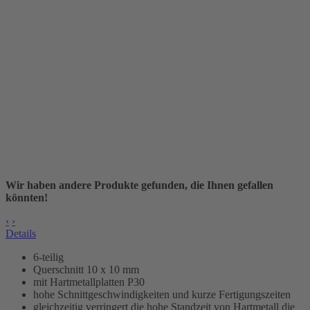
Wir haben andere Produkte gefunden, die Ihnen gefallen
könnten!
‹
›
Details
6-teilig
Querschnitt 10 x 10 mm
mit Hartmetallplatten P30
hohe Schnittgeschwindigkeiten und kurze Fertigungszeiten
gleichzeitig verringert die hohe Standzeit von Hartmetall die