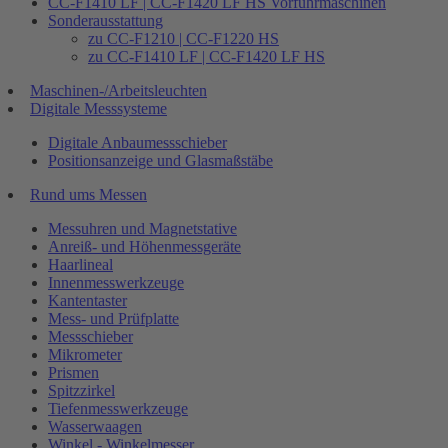
CC-F1410 LF | CC-F1420 LF HS Vorführmaschinen
Sonderausstattung
zu CC-F1210 | CC-F1220 HS
zu CC-F1410 LF | CC-F1420 LF HS
Maschinen-/Arbeitsleuchten
Digitale Messsysteme
Digitale Anbaumessschieber
Positionsanzeige und Glasmaßstäbe
Rund ums Messen
Messuhren und Magnetstative
Anreiß- und Höhenmessgeräte
Haarlineal
Innenmesswerkzeuge
Kantentaster
Mess- und Prüfplatte
Messschieber
Mikrometer
Prismen
Spitzzirkel
Tiefenmesswerkzeuge
Wasserwaagen
Winkel - Winkelmesser