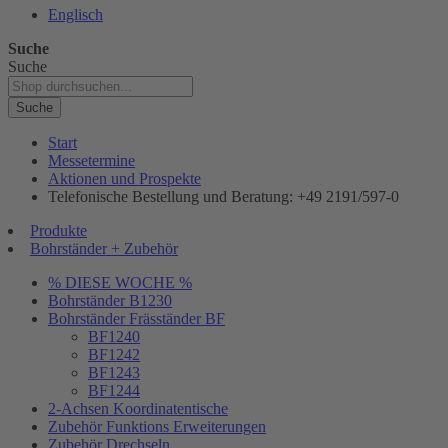
Englisch
Suche
Suche
Suche
Start
Messetermine
Aktionen und Prospekte
Telefonische Bestellung und Beratung: +49 2191/597-0
Produkte
Bohrständer + Zubehör
% DIESE WOCHE %
Bohrständer B1230
Bohrständer Fräsständer BF
BF1240
BF1242
BF1243
BF1244
2-Achsen Koordinatentische
Zubehör Funktions Erweiterungen
Zubehör Drechseln