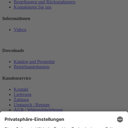
Bestellungen und Rücksendungen
Kontaktieren Sie uns
Informationen
Videos
Downloads
Katalog und Prospekte
Betriebsanleitungen
Kundenservice
Kontakt
Lieferung
Zahlung
Umtausch / Retoure
AGB / Widerrufsbelehrung
Onlinesupport
Datenschutzerklärung
Impressum