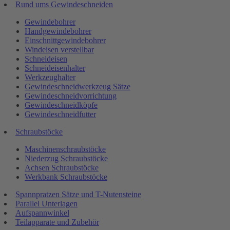
Rund ums Gewindeschneiden
Gewindebohrer
Handgewindebohrer
Einschnittgewindebohrer
Windeisen verstellbar
Schneideisen
Schneideisenhalter
Werkzeughalter
Gewindeschneidwerkzeug Sätze
Gewindeschneidvorrichtung
Gewindeschneidköpfe
Gewindeschneidfutter
Schraubstöcke
Maschinenschraubstöcke
Niederzug Schraubstöcke
Achsen Schraubstöcke
Werkbank Schraubstöcke
Spannpratzen Sätze und T-Nutensteine
Parallel Unterlagen
Aufspannwinkel
Teilapparate und Zubehör