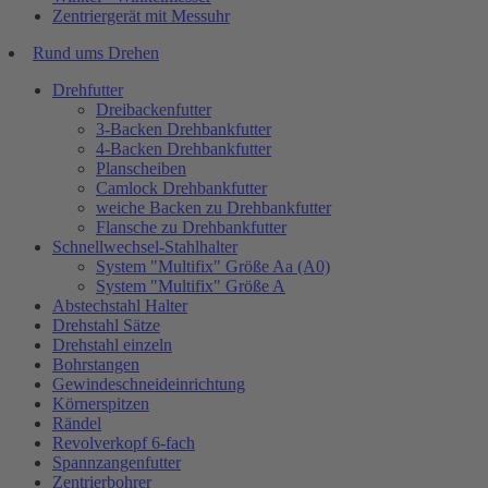
Zentriergerät mit Messuhr
Rund ums Drehen
Drehfutter
Dreibackenfutter
3-Backen Drehbankfutter
4-Backen Drehbankfutter
Planscheiben
Camlock Drehbankfutter
weiche Backen zu Drehbankfutter
Flansche zu Drehbankfutter
Schnellwechsel-Stahlhalter
System "Multifix" Größe Aa (A0)
System "Multifix" Größe A
Abstechstahl Halter
Drehstahl Sätze
Drehstahl einzeln
Bohrstangen
Gewindeschneideinrichtung
Körnerspitzen
Rändel
Revolverkopf 6-fach
Spannzangenfutter
Zentrierbohrer