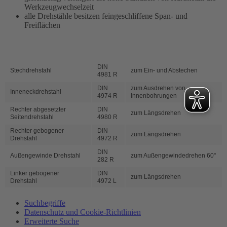
Werkzeugwechselzeit
alle Drehstähle besitzen feingeschliffene Span- und
Freiflächen
DIN
Stechdrehstahl
zum Ein- und Abstechen
4981 R
DIN
zum Ausdrehen von
Inneneckdrehstahl
4974 R
Innenbohrungen
Rechter abgesetzter
DIN
zum Längsdrehen
Seitendrehstahl
4980 R
Rechter gebogener
DIN
zum Längsdrehen
Drehstahl
4972 R
DIN
Außengewinde Drehstahl
zum Außengewindedrehen 60°
282 R
Linker gebogener
DIN
zum Längsdrehen
Drehstahl
4972 L
Suchbegriffe
Datenschutz und Cookie-Richtlinien
Erweiterte Suche