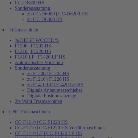
CC-D6800 HS
Sonderausstattung
zu CC-D6000 | CC-D6200 HS
zu CC-D6800 HS
Fräsmaschinen
% DIESE WOCHE %
F1200 | F1202 HS
F1210 | F1220 HS
F1410 LF | F1420 LF HS
Automatischer Vorschub
Sonderausstattung
zu F1200 | F1202 HS
zu F1210 | F1220 HS
zu F1410 LF | F1420 LF HS
Digitale Anbaumessschieber
Digitale Positionsanzeige
2te Wahl Fräsmaschinen
CNC Fräsmaschinen
CC-F1210 | CC-F1220 HS
CC-F1210 | CC-F1220 HS Vorführmaschinen
CC-F1410 LF | CC-F1420 LF HS