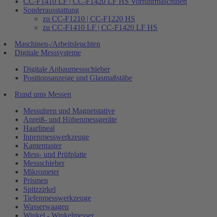
CC-F1410 LF | CC-F1420 LF HS Vorführmaschinen
Sonderausstattung
zu CC-F1210 | CC-F1220 HS
zu CC-F1410 LF | CC-F1420 LF HS
Maschinen-/Arbeitsleuchten
Digitale Messsysteme
Digitale Anbaumessschieber
Positionsanzeige und Glasmaßstäbe
Rund ums Messen
Messuhren und Magnetstative
Anreiß- und Höhenmessgeräte
Haarlineal
Innenmesswerkzeuge
Kantentaster
Mess- und Prüfplatte
Messschieber
Mikrometer
Prismen
Spitzzirkel
Tiefenmesswerkzeuge
Wasserwaagen
Winkel - Winkelmesser