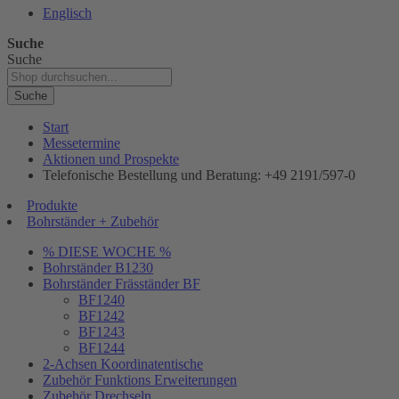
Englisch
Suche
Suche
Suche
Start
Messetermine
Aktionen und Prospekte
Telefonische Bestellung und Beratung: +49 2191/597-0
Produkte
Bohrständer + Zubehör
% DIESE WOCHE %
Bohrständer B1230
Bohrständer Fräsständer BF
BF1240
BF1242
BF1243
BF1244
2-Achsen Koordinatentische
Zubehör Funktions Erweiterungen
Zubehör Drechseln