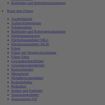
Bohrfutter und Bohrfutteraufnahmen
Rund ums Fräsen
Ausdrehköpfe
Aufsteckfräserdorne
Fräsdornringe
Bohrfutter und Bohrfutteraufnahmen
Direktspannzangen
Flächenspannfutter MK2
Flächenspannfutter SK30
Fräser
Fräser mit Wendeschneidplatte
Fräser Sätze
Gewindeschneidfutter
Gewindeschneidköpfe
Kreisschneider
Messerkopf
Metallkreissägeblätter
Reduzierhülse
Reibahlen
Senker und Entgrater
Spannzangenfutter
Spannzangen OZ