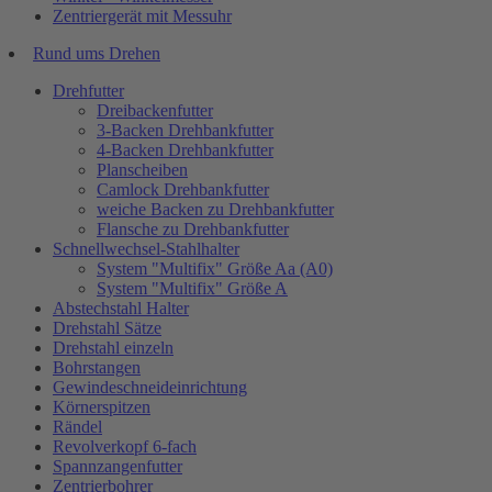
Zentriergerät mit Messuhr
Rund ums Drehen
Drehfutter
Dreibackenfutter
3-Backen Drehbankfutter
4-Backen Drehbankfutter
Planscheiben
Camlock Drehbankfutter
weiche Backen zu Drehbankfutter
Flansche zu Drehbankfutter
Schnellwechsel-Stahlhalter
System "Multifix" Größe Aa (A0)
System "Multifix" Größe A
Abstechstahl Halter
Drehstahl Sätze
Drehstahl einzeln
Bohrstangen
Gewindeschneideinrichtung
Körnerspitzen
Rändel
Revolverkopf 6-fach
Spannzangenfutter
Zentrierbohrer