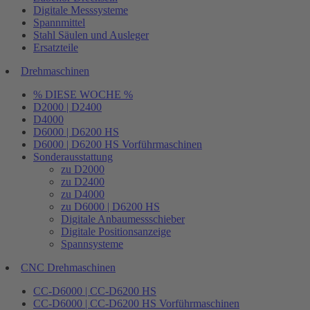
Digitale Messsysteme
Spannmittel
Stahl Säulen und Ausleger
Ersatzteile
Drehmaschinen
% DIESE WOCHE %
D2000 | D2400
D4000
D6000 | D6200 HS
D6000 | D6200 HS Vorführmaschinen
Sonderausstattung
zu D2000
zu D2400
zu D4000
zu D6000 | D6200 HS
Digitale Anbaumessschieber
Digitale Positionsanzeige
Spannsysteme
CNC Drehmaschinen
CC-D6000 | CC-D6200 HS
CC-D6000 | CC-D6200 HS Vorführmaschinen