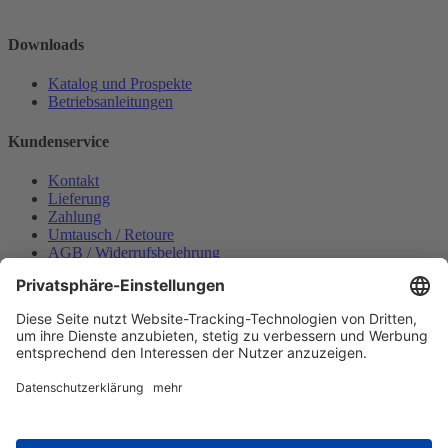
Downloads
Katalog und Prospekte
Betriebsanleitungen
Kundenservice
Kontakt
Lieferung
Zahlung
Umtausch / Retoure
AGB / Widerrufsbelehrung
Onlinesupport
Datenschutzerklärung
Impressum
Bestellung widerrufen
Mein konto
Anmelden
Warenkorb anzeigen