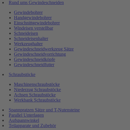
Rund ums Gewindeschneiden
Gewindebohrer
Handgewindebohrer
Einschnittgewindebohrer
Windeisen verstellbar
Schneideisen
Schneideisenhalter
Werkzeughalter
Gewindeschneidwerkzeug Sätze
Gewindeschneidvorrichtung
Gewindeschneidköpfe
Gewindeschneidfutter
Schraubstöcke
Maschinenschraubstöcke
Niederzug Schraubstöcke
Achsen Schraubstöcke
Werkbank Schraubstöcke
Spannpratzen Sätze und T-Nutensteine
Parallel Unterlagen
Aufspannwinkel
Teilapparate und Zubehör