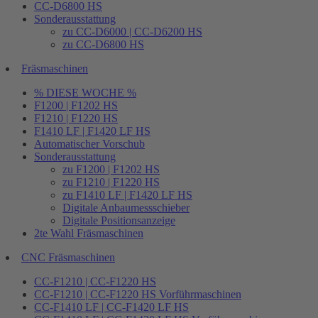
CC-D6800 HS
Sonderausstattung
zu CC-D6000 | CC-D6200 HS
zu CC-D6800 HS
Fräsmaschinen
% DIESE WOCHE %
F1200 | F1202 HS
F1210 | F1220 HS
F1410 LF | F1420 LF HS
Automatischer Vorschub
Sonderausstattung
zu F1200 | F1202 HS
zu F1210 | F1220 HS
zu F1410 LF | F1420 LF HS
Digitale Anbaumessschieber
Digitale Positionsanzeige
2te Wahl Fräsmaschinen
CNC Fräsmaschinen
CC-F1210 | CC-F1220 HS
CC-F1210 | CC-F1220 HS Vorführmaschinen
CC-F1410 LF | CC-F1420 LF HS