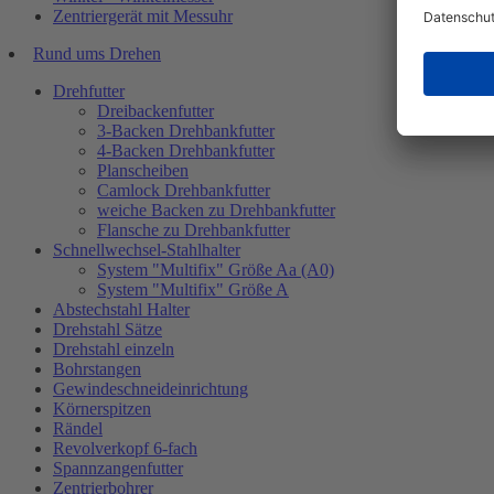
Zentriergerät mit Messuhr
Rund ums Drehen
Drehfutter
Dreibackenfutter
3-Backen Drehbankfutter
4-Backen Drehbankfutter
Planscheiben
Camlock Drehbankfutter
weiche Backen zu Drehbankfutter
Flansche zu Drehbankfutter
Schnellwechsel-Stahlhalter
System "Multifix" Größe Aa (A0)
System "Multifix" Größe A
Abstechstahl Halter
Drehstahl Sätze
Drehstahl einzeln
Bohrstangen
Gewindeschneideinrichtung
Körnerspitzen
Rändel
Revolverkopf 6-fach
Spannzangenfutter
Zentrierbohrer