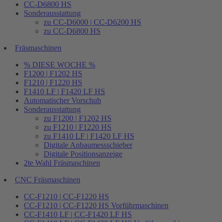
CC-D6800 HS
Sonderausstattung
zu CC-D6000 | CC-D6200 HS
zu CC-D6800 HS
Fräsmaschinen
% DIESE WOCHE %
F1200 | F1202 HS
F1210 | F1220 HS
F1410 LF | F1420 LF HS
Automatischer Vorschub
Sonderausstattung
zu F1200 | F1202 HS
zu F1210 | F1220 HS
zu F1410 LF | F1420 LF HS
Digitale Anbaumessschieber
Digitale Positionsanzeige
2te Wahl Fräsmaschinen
CNC Fräsmaschinen
CC-F1210 | CC-F1220 HS
CC-F1210 | CC-F1220 HS Vorführmaschinen
CC-F1410 LF | CC-F1420 LF HS