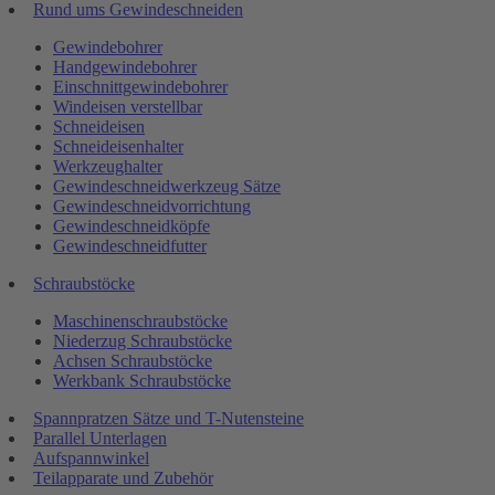
Rund ums Gewindeschneiden
Gewindebohrer
Handgewindebohrer
Einschnittgewindebohrer
Windeisen verstellbar
Schneideisen
Schneideisenhalter
Werkzeughalter
Gewindeschneidwerkzeug Sätze
Gewindeschneidvorrichtung
Gewindeschneidköpfe
Gewindeschneidfutter
Schraubstöcke
Maschinenschraubstöcke
Niederzug Schraubstöcke
Achsen Schraubstöcke
Werkbank Schraubstöcke
Spannpratzen Sätze und T-Nutensteine
Parallel Unterlagen
Aufspannwinkel
Teilapparate und Zubehör