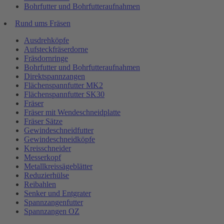
Bohrfutter und Bohrfutteraufnahmen
Rund ums Fräsen
Ausdrehköpfe
Aufsteckfräserdorne
Fräsdornringe
Bohrfutter und Bohrfutteraufnahmen
Direktspannzangen
Flächenspannfutter MK2
Flächenspannfutter SK30
Fräser
Fräser mit Wendeschneidplatte
Fräser Sätze
Gewindeschneidfutter
Gewindeschneidköpfe
Kreisschneider
Messerkopf
Metallkreissägeblätter
Reduzierhülse
Reibahlen
Senker und Entgrater
Spannzangenfutter
Spannzangen OZ