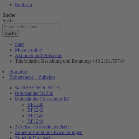
Englisch
Suche
Suche
Suche
Start
Messetermine
Aktionen und Prospekte
Telefonische Bestellung und Beratung: +49 2191/597-0
Produkte
Bohrständer + Zubehör
% DIESE WOCHE %
Bohrständer B1230
Bohrständer Fräsständer BF
BF1240
BF1242
BF1243
BF1244
2-Achsen Koordinatentische
Zubehör Funktions Erweiterungen
Zubehör Drechseln