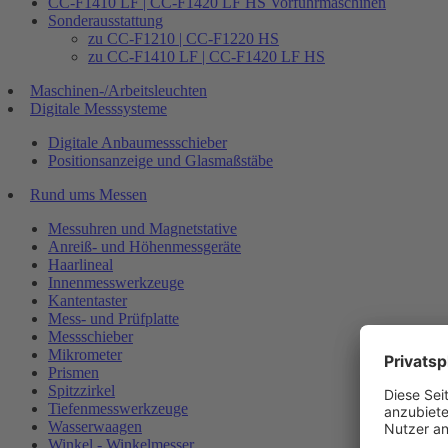
CC-F1410 LF | CC-F1420 LF HS Vorführmaschinen
Sonderausstattung
zu CC-F1210 | CC-F1220 HS
zu CC-F1410 LF | CC-F1420 LF HS
Maschinen-/Arbeitsleuchten
Digitale Messsysteme
Digitale Anbaumessschieber
Positionsanzeige und Glasmaßstäbe
Rund ums Messen
Messuhren und Magnetstative
Anreiß- und Höhenmessgeräte
Haarlineal
Innenmesswerkzeuge
Kantentaster
Mess- und Prüfplatte
Messschieber
Mikrometer
Prismen
Spitzzirkel
Tiefenmesswerkzeuge
Wasserwaagen
Winkel - Winkelmesser