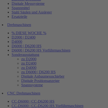
Digitale Messsysteme
Spannmittel
Stahl Säulen und Ausleger
Ersatzteile
Drehmaschinen
% DIESE WOCHE %
D2000 | D2400
D4000
D6000 | D6200 HS
D6000 | D6200 HS Vorführmaschinen
Sonderausstattung
zu D2000
zu D2400
zu D4000
zu D6000 | D6200 HS
Digitale Anbaumessschieber
Digitale Positionsanzeige
Spannsysteme
CNC Drehmaschinen
CC-D6000 | CC-D6200 HS
CC-D6000 | CC-D6200 HS Vorführmaschinen