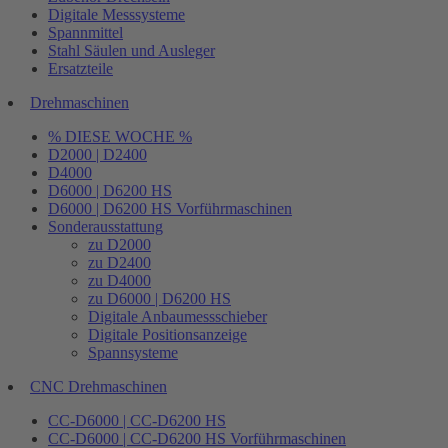
Digitale Messsysteme
Spannmittel
Stahl Säulen und Ausleger
Ersatzteile
Drehmaschinen
% DIESE WOCHE %
D2000 | D2400
D4000
D6000 | D6200 HS
D6000 | D6200 HS Vorführmaschinen
Sonderausstattung
zu D2000
zu D2400
zu D4000
zu D6000 | D6200 HS
Digitale Anbaumessschieber
Digitale Positionsanzeige
Spannsysteme
CNC Drehmaschinen
CC-D6000 | CC-D6200 HS
CC-D6000 | CC-D6200 HS Vorführmaschinen