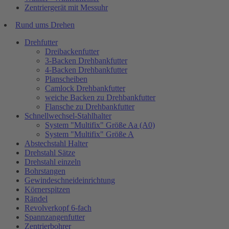
Zentriergerät mit Messuhr
Rund ums Drehen
Drehfutter
Dreibackenfutter
3-Backen Drehbankfutter
4-Backen Drehbankfutter
Planscheiben
Camlock Drehbankfutter
weiche Backen zu Drehbankfutter
Flansche zu Drehbankfutter
Schnellwechsel-Stahlhalter
System "Multifix" Größe Aa (A0)
System "Multifix" Größe A
Abstechstahl Halter
Drehstahl Sätze
Drehstahl einzeln
Bohrstangen
Gewindeschneideinrichtung
Körnerspitzen
Rändel
Revolverkopf 6-fach
Spannzangenfutter
Zentrierbohrer