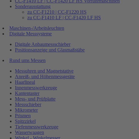
CC-F1410 LF | CC-F1420 LF HS Vorführmaschinen
Sonderausstattung
zu CC-F1210 | CC-F1220 HS
zu CC-F1410 LF | CC-F1420 LF HS
Maschinen-/Arbeitsleuchten
Digitale Messsysteme
Digitale Anbaumessschieber
Positionsanzeige und Glasmaßstäbe
Rund ums Messen
Messuhren und Magnetstative
Anreiß- und Höhenmessgeräte
Haarlineal
Innenmesswerkzeuge
Kantentaster
Mess- und Prüfplatte
Messschieber
Mikrometer
Prismen
Spitzzirkel
Tiefenmesswerkzeuge
Wasserwaagen
Winkel - Winkelmesser