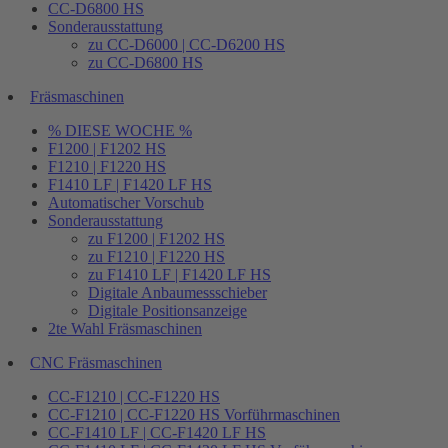
CC-D6800 HS
Sonderausstattung
zu CC-D6000 | CC-D6200 HS
zu CC-D6800 HS
Fräsmaschinen
% DIESE WOCHE %
F1200 | F1202 HS
F1210 | F1220 HS
F1410 LF | F1420 LF HS
Automatischer Vorschub
Sonderausstattung
zu F1200 | F1202 HS
zu F1210 | F1220 HS
zu F1410 LF | F1420 LF HS
Digitale Anbaumessschieber
Digitale Positionsanzeige
2te Wahl Fräsmaschinen
CNC Fräsmaschinen
CC-F1210 | CC-F1220 HS
CC-F1210 | CC-F1220 HS Vorführmaschinen
CC-F1410 LF | CC-F1420 LF HS