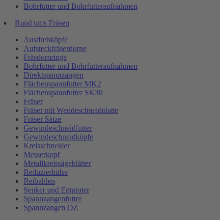
Bohrfutter und Bohrfutteraufnahmen
Rund ums Fräsen
Ausdrehköpfe
Aufsteckfräserdorne
Fräsdornringe
Bohrfutter und Bohrfutteraufnahmen
Direktspannzangen
Flächenspannfutter MK2
Flächenspannfutter SK30
Fräser
Fräser mit Wendeschneidplatte
Fräser Sätze
Gewindeschneidfutter
Gewindeschneidköpfe
Kreisschneider
Messerkopf
Metallkreissägeblätter
Reduzierhülse
Reibahlen
Senker und Entgrater
Spannzangenfutter
Spannzangen OZ