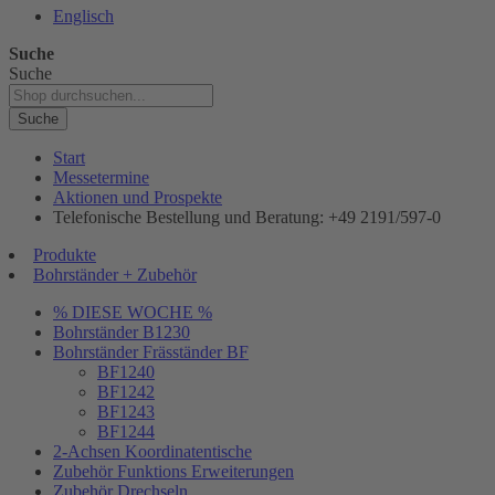
Englisch
Suche
Suche
Suche
Start
Messetermine
Aktionen und Prospekte
Telefonische Bestellung und Beratung: +49 2191/597-0
Produkte
Bohrständer + Zubehör
% DIESE WOCHE %
Bohrständer B1230
Bohrständer Fräsständer BF
BF1240
BF1242
BF1243
BF1244
2-Achsen Koordinatentische
Zubehör Funktions Erweiterungen
Zubehör Drechseln