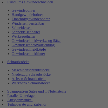
Rund ums Gewindeschneiden
Gewindebohrer
Handgewindebohrer
Einschnittgewindebohrer
Windeisen verstellbar
Schneideisen
Schneideisenhalter
Werkzeughalter
Gewindeschneidwerkzeug Sätze
Gewindeschneidvorrichtung
Gewindeschneidköpfe
Gewindeschneidfutter
Schraubstöcke
Maschinenschraubstöcke
Niederzug Schraubstöcke
Achsen Schraubstöcke
Werkbank Schraubstöcke
Spannpratzen Sätze und T-Nutensteine
Parallel Unterlagen
Aufspannwinkel
Teilapparate und Zubehör