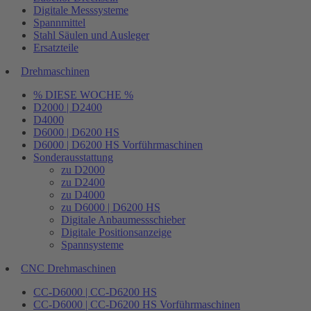
Digitale Messsysteme
Spannmittel
Stahl Säulen und Ausleger
Ersatzteile
Drehmaschinen
% DIESE WOCHE %
D2000 | D2400
D4000
D6000 | D6200 HS
D6000 | D6200 HS Vorführmaschinen
Sonderausstattung
zu D2000
zu D2400
zu D4000
zu D6000 | D6200 HS
Digitale Anbaumessschieber
Digitale Positionsanzeige
Spannsysteme
CNC Drehmaschinen
CC-D6000 | CC-D6200 HS
CC-D6000 | CC-D6200 HS Vorführmaschinen