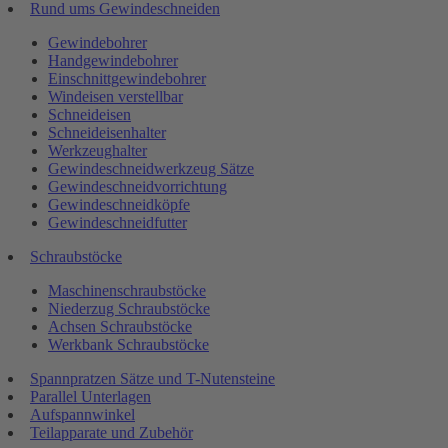
Rund ums Gewindeschneiden
Gewindebohrer
Handgewindebohrer
Einschnittgewindebohrer
Windeisen verstellbar
Schneideisen
Schneideisenhalter
Werkzeughalter
Gewindeschneidwerkzeug Sätze
Gewindeschneidvorrichtung
Gewindeschneidköpfe
Gewindeschneidfutter
Schraubstöcke
Maschinenschraubstöcke
Niederzug Schraubstöcke
Achsen Schraubstöcke
Werkbank Schraubstöcke
Spannpratzen Sätze und T-Nutensteine
Parallel Unterlagen
Aufspannwinkel
Teilapparate und Zubehör