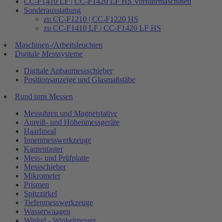
CC-F1410 LF | CC-F1420 LF HS Vorführmaschinen
Sonderausstattung
zu CC-F1210 | CC-F1220 HS
zu CC-F1410 LF | CC-F1420 LF HS
Maschinen-/Arbeitsleuchten
Digitale Messsysteme
Digitale Anbaumessschieber
Positionsanzeige und Glasmaßstäbe
Rund ums Messen
Messuhren und Magnetstative
Anreiß- und Höhenmessgeräte
Haarlineal
Innenmesswerkzeuge
Kantentaster
Mess- und Prüfplatte
Messschieber
Mikrometer
Prismen
Spitzzirkel
Tiefenmesswerkzeuge
Wasserwaagen
Winkel - Winkelmesser