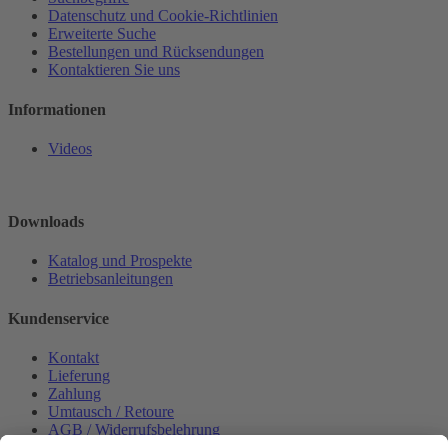
Datenschutz und Cookie-Richtlinien
Erweiterte Suche
Bestellungen und Rücksendungen
Kontaktieren Sie uns
Informationen
Videos
Downloads
Katalog und Prospekte
Betriebsanleitungen
Kundenservice
Kontakt
Lieferung
Zahlung
Umtausch / Retoure
AGB / Widerrufsbelehrung
Onlinesupport