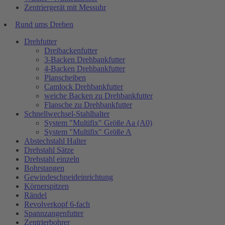
Zentriergerät mit Messuhr
Rund ums Drehen
Drehfutter
Dreibackenfutter
3-Backen Drehbankfutter
4-Backen Drehbankfutter
Planscheiben
Camlock Drehbankfutter
weiche Backen zu Drehbankfutter
Flansche zu Drehbankfutter
Schnellwechsel-Stahlhalter
System "Multifix" Größe Aa (A0)
System "Multifix" Größe A
Abstechstahl Halter
Drehstahl Sätze
Drehstahl einzeln
Bohrstangen
Gewindeschneideinrichtung
Körnerspitzen
Rändel
Revolverkopf 6-fach
Spannzangenfutter
Zentrierbohrer