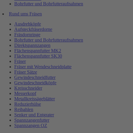
Bohrfutter und Bohrfutteraufnahmen
Rund ums Fräsen
Ausdrehköpfe
Aufsteckfräserdorne
Fräsdornringe
Bohrfutter und Bohrfutteraufnahmen
Direktspannzangen
Flächenspannfutter MK2
Flächenspannfutter SK30
Fräser
Fräser mit Wendeschneidplatte
Fräser Sätze
Gewindeschneidfutter
Gewindeschneidköpfe
Kreisschneider
Messerkopf
Metallkreissägeblätter
Reduzierhülse
Reibahlen
Senker und Entgrater
Spannzangenfutter
Spannzangen OZ