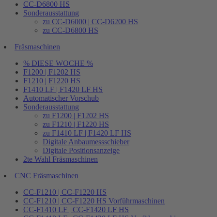
CC-D6800 HS
Sonderausstattung
zu CC-D6000 | CC-D6200 HS
zu CC-D6800 HS
Fräsmaschinen
% DIESE WOCHE %
F1200 | F1202 HS
F1210 | F1220 HS
F1410 LF | F1420 LF HS
Automatischer Vorschub
Sonderausstattung
zu F1200 | F1202 HS
zu F1210 | F1220 HS
zu F1410 LF | F1420 LF HS
Digitale Anbaumessschieber
Digitale Positionsanzeige
2te Wahl Fräsmaschinen
CNC Fräsmaschinen
CC-F1210 | CC-F1220 HS
CC-F1210 | CC-F1220 HS Vorführmaschinen
CC-F1410 LF | CC-F1420 LF HS