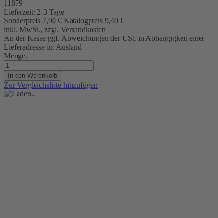
11879
Lieferzeit:
2-3 Tage
Sonderpreis
7,90 €
Katalogpreis
9,40 €
inkl. MwSt., zzgl. Versandkosten
An der Kasse ggf. Abweichungen der USt. in Abhängigkeit einer
Lieferadresse im Ausland
Menge:
In den Warenkorb
Zur Vergleichsliste hinzufügen