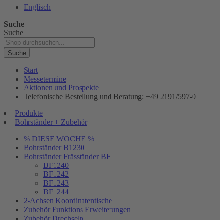
Englisch
Suche
Suche
Suche
Start
Messetermine
Aktionen und Prospekte
Telefonische Bestellung und Beratung: +49 2191/597-0
Produkte
Bohrständer + Zubehör
% DIESE WOCHE %
Bohrständer B1230
Bohrständer Fräsständer BF
BF1240
BF1242
BF1243
BF1244
2-Achsen Koordinatentische
Zubehör Funktions Erweiterungen
Zubehör Drechseln