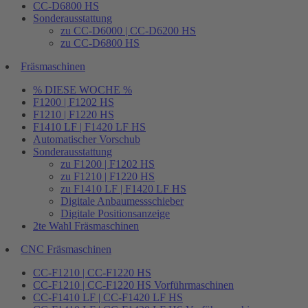
CC-D6800 HS
Sonderausstattung
zu CC-D6000 | CC-D6200 HS
zu CC-D6800 HS
Fräsmaschinen
% DIESE WOCHE %
F1200 | F1202 HS
F1210 | F1220 HS
F1410 LF | F1420 LF HS
Automatischer Vorschub
Sonderausstattung
zu F1200 | F1202 HS
zu F1210 | F1220 HS
zu F1410 LF | F1420 LF HS
Digitale Anbaumessschieber
Digitale Positionsanzeige
2te Wahl Fräsmaschinen
CNC Fräsmaschinen
CC-F1210 | CC-F1220 HS
CC-F1210 | CC-F1220 HS Vorführmaschinen
CC-F1410 LF | CC-F1420 LF HS