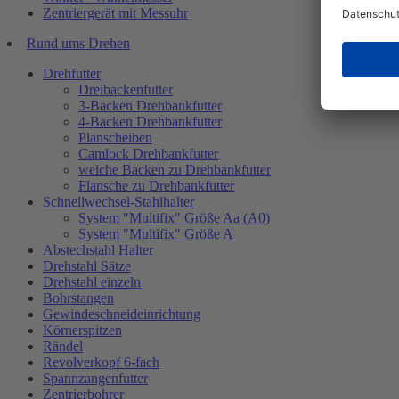
Zentriergerät mit Messuhr
Rund ums Drehen
Drehfutter
Dreibackenfutter
3-Backen Drehbankfutter
4-Backen Drehbankfutter
Planscheiben
Camlock Drehbankfutter
weiche Backen zu Drehbankfutter
Flansche zu Drehbankfutter
Schnellwechsel-Stahlhalter
System "Multifix" Größe Aa (A0)
System "Multifix" Größe A
Abstechstahl Halter
Drehstahl Sätze
Drehstahl einzeln
Bohrstangen
Gewindeschneideinrichtung
Körnerspitzen
Rändel
Revolverkopf 6-fach
Spannzangenfutter
Zentrierbohrer