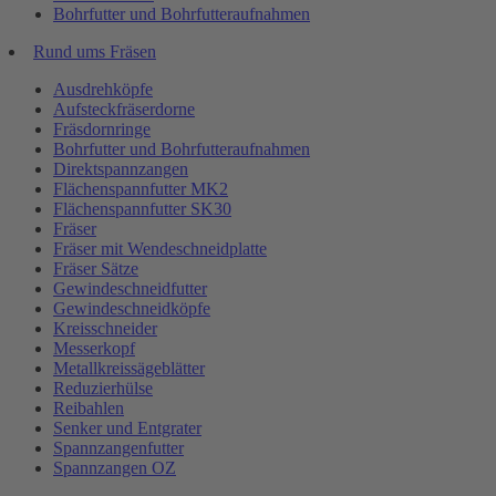
Bohrfutter und Bohrfutteraufnahmen
Rund ums Fräsen
Ausdrehköpfe
Aufsteckfräserdorne
Fräsdornringe
Bohrfutter und Bohrfutteraufnahmen
Direktspannzangen
Flächenspannfutter MK2
Flächenspannfutter SK30
Fräser
Fräser mit Wendeschneidplatte
Fräser Sätze
Gewindeschneidfutter
Gewindeschneidköpfe
Kreisschneider
Messerkopf
Metallkreissägeblätter
Reduzierhülse
Reibahlen
Senker und Entgrater
Spannzangenfutter
Spannzangen OZ