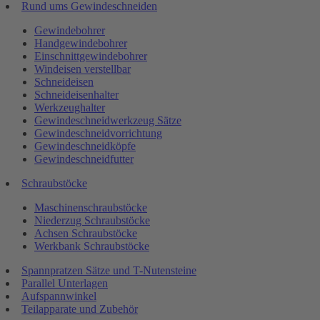
Rund ums Gewindeschneiden
Gewindebohrer
Handgewindebohrer
Einschnittgewindebohrer
Windeisen verstellbar
Schneideisen
Schneideisenhalter
Werkzeughalter
Gewindeschneidwerkzeug Sätze
Gewindeschneidvorrichtung
Gewindeschneidköpfe
Gewindeschneidfutter
Schraubstöcke
Maschinenschraubstöcke
Niederzug Schraubstöcke
Achsen Schraubstöcke
Werkbank Schraubstöcke
Spannpratzen Sätze und T-Nutensteine
Parallel Unterlagen
Aufspannwinkel
Teilapparate und Zubehör