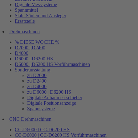
Digitale Messsysteme
Spannmittel
Stahl Säulen und Ausleger
Ersatzteile
Drehmaschinen
% DIESE WOCHE %
D2000 | D2400
D4000
D6000 | D6200 HS
D6000 | D6200 HS Vorführmaschinen
Sonderausstattung
zu D2000
zu D2400
zu D4000
zu D6000 | D6200 HS
Digitale Anbaumessschieber
Digitale Positionsanzeige
Spannsysteme
CNC Drehmaschinen
CC-D6000 | CC-D6200 HS
CC-D6000 | CC-D6200 HS Vorführmaschinen