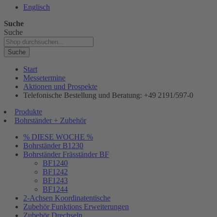
Englisch
Suche
Suche
Suche
Start
Messetermine
Aktionen und Prospekte
Telefonische Bestellung und Beratung: +49 2191/597-0
Produkte
Bohrständer + Zubehör
% DIESE WOCHE %
Bohrständer B1230
Bohrständer Fräsständer BF
BF1240
BF1242
BF1243
BF1244
2-Achsen Koordinatentische
Zubehör Funktions Erweiterungen
Zubehör Drechseln