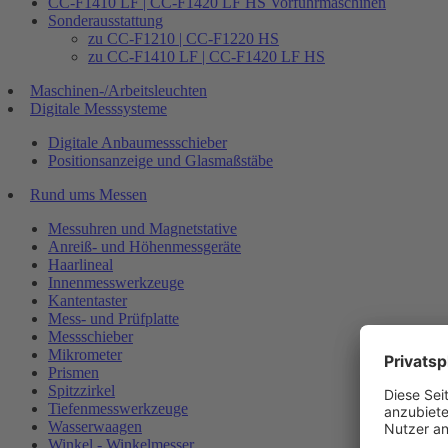
CC-F1410 LF | CC-F1420 LF HS Vorführmaschinen
Sonderausstattung
zu CC-F1210 | CC-F1220 HS
zu CC-F1410 LF | CC-F1420 LF HS
Maschinen-/Arbeitsleuchten
Digitale Messsysteme
Digitale Anbaumessschieber
Positionsanzeige und Glasmaßstäbe
Rund ums Messen
Messuhren und Magnetstative
Anreiß- und Höhenmessgeräte
Haarlineal
Innenmesswerkzeuge
Kantentaster
Mess- und Prüfplatte
Messschieber
Mikrometer
Prismen
Spitzzirkel
Tiefenmesswerkzeuge
Wasserwaagen
Winkel - Winkelmesser